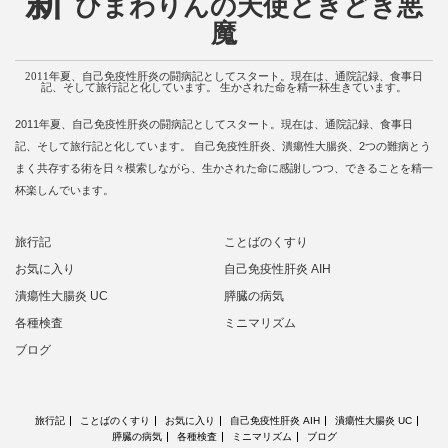
新
ひまわりんの天使ときどき悪
魔
2011年夏、自己免疫性肝炎の闘病記としてスタート。現在は、通院記録、食事日
記、そして旅行記と化しています。 生かされた命を精一杯生きています。
2011年夏、自己免疫性肝炎の闘病記としてスタート。現在は、通院記録、食事日
記、そして旅行記と化しています。 自己免疫性肝炎、潰瘍性大腸炎、2つの難病とう
まく共存する術を日々模索しながら、生かされた命に感謝しつつ、できることを精一
杯楽しんでいます。
旅行記
ことばのくすり
お気に入り
自己免疫性肝炎 AIH
潰瘍性大腸炎 UC
膵臓の病気
各種検査
ミニマリズム
ブログ
旅行記
ことばのくすり
お気に入り
自己免疫性肝炎 AIH
潰瘍性大腸炎 UC
膵臓の病気
各種検査
ミニマリズム
ブログ