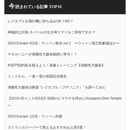
今
読まれている記事 TOP10
レクタブルを飛行機に持ち込みOK？NG？
神秘的な伝統 ネパールの生き神クマリをご存知ですか？
2024 Europe 4日目：ウィーン観光 vol.2 〜ウィーン国立歌劇場ほか〜
マヌカハニーが潰瘍性大腸炎鎮静に寄与！？
外肛門括約筋を鍛えよう！直腸トレーニング【潰瘍性大腸炎】
インドから、一進一退の体調近況報告
潰瘍性大腸炎治療薬 ”レクタブル（ブデソニド）” を調べてみた
【2019-20インド8日目】恒例のヒマラヤを拝みにKunjapuri Devi Temple
へ
2024 Europe 1日目：ウィーン到着
スリランカスーパーで買えるおすすめお土産5選！