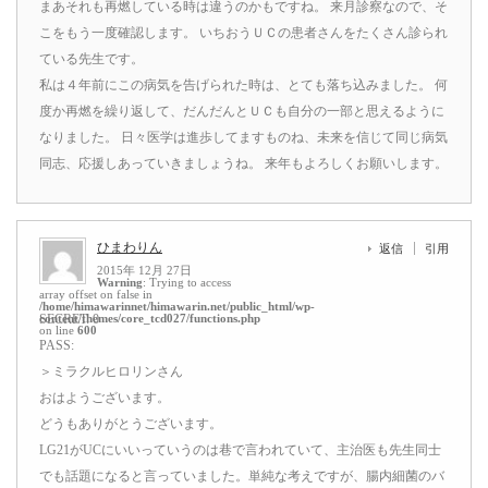
まあそれも再燃している時は違うのかもですね。 来月診察なので、そ
こをもう一度確認します。 いちおうＵＣの患者さんをたくさん診られ
ている先生です。
私は４年前にこの病気を告げられた時は、とても落ち込みました。 何
度か再燃を繰り返して、だんだんとＵＣも自分の一部と思えるように
なりました。 日々医学は進歩してますものね、未来を信じて同じ病気
同志、応援しあっていきましょうね。 来年もよろしくお願いします。
ひまわりん
返信
引用
2015年 12月 27日
Warning
: Trying to access
array offset on false in
/home/himawarinnet/himawarin.net/public_html/wp-
content/themes/core_tcd027/functions.php
SECRET: 0
on line
600
PASS:
＞ミラクルヒロリンさん
おはようございます。
どうもありがとうございます。
LG21がUCにいいっていうのは巷で言われていて、主治医も先生同士
でも話題になると言っていました。単純な考えですが、腸内細菌のバ