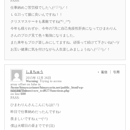
PASS:
仕事納めご苦労様でした＼(^▽^)／！
ＬＧ21って腸に良いんですね！！
クリスマスケーキも素敵ですね(*^_^*)
今年も残りわずか、今年の7月に自己免疫性肝炎になってひまわりん
さんのブログ見て色々勉強になりました。
また来年もブログ楽しみにしてますね。頑張って続けて下さいね(^-^)/
お互い健康に気を付けながら人生楽しみましょうね＼(^▽^)／！
しまちゅう
返信
引用
2015年 12月 26日
Warning
: Trying to access
array offset on false in
/home/himawarinnet/himawarin.net/public_html/wp-
content/themes/core_tcd027/functions.php
SECRET: 0
on line
600
PASS:
ひまわりんさんこんにちは(^.^)
昨日で仕事納めだったんですね♪
羨ましいですねぇ〰(^^)
僕は火曜日の昼までです(泣)