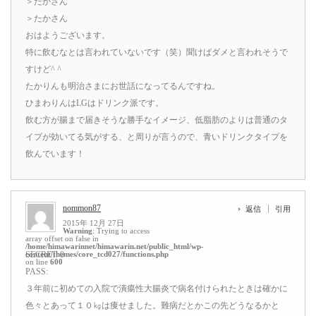
＞たかさん
＞たかさん
おはようございます。
特に飲むなとは言われていないです（笑）聞けばダメと言われそうで
すけど^ ^
たかりんも明治さまにお世話になってるんですね。
ひまわりんはLGはドリンク派です。
飲む方が腸まで届きそうな勝手なイメージ、低脂肪のよりは普通のタ
イプが効いてる気がする、と周りが言うので、青いドリンクタイプを
飲んでいます！
nommon87
返信
引用
2015年 12月 27日
Warning
: Trying to access
array offset on false in
/home/himawarinnet/himawarin.net/public_html/wp-
content/themes/core_tcd027/functions.php
SECRET: 0
on line
600
PASS:
３年前に初めての入院で潰瘍性大腸炎で病名付けられたときは確かに
色々とあって１０㎏は痩せました。難病だとかこの先どうなるかと