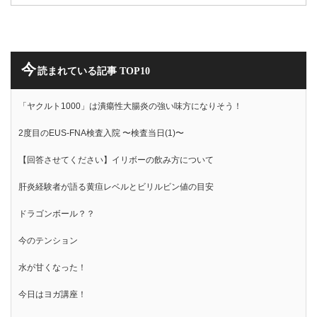
今
読まれている記事 TOP10
「ヤクルト1000」は潰瘍性大腸炎の強い味方になりそう！
2度目のEUS-FNA検査入院 〜検査当日(1)〜
【回答させてください】イリボーの飲み方について
肝炎経験者が語る黄疸レベルとビリルビン値の目安
ドラゴンボール？？
今のテンション
水が甘くなった！
今日はヨガ講座！