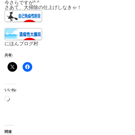
今さらですが^ ^
さあて、大掃除の仕上げしなきゃ！
にほんブログ村
共有:
いいね:
読
み
込
み
中…
関連