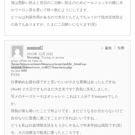
僕は悪酔い防止と翌日の二日酔い防止のためビールジョッキの横に水
かウーロン茶を置いて時々飲むようにしてます。
ビールは利尿作用があるので水分どんどんでちゃうので脱水症状防止
の為でもありますが、たまに二日酔いになります(笑)
nommon87
返信
引用
2015年 12月 26日
Warning
: Trying to access
array offset on false in
/home/himawarinnet/himawarin.net/public_html/wp-
content/themes/core_tcd027/functions.php
SECRET: 0
on line
600
PASS:
仕事納めお疲れ様ですと言いたいが小さな業務はあったんですね
(ФωФ) ２６日ですものまだ大丈夫です‼ 呑気に失礼しました。
写メのチーズケーキはオシャレ☆ これは１人分?! X'maspartyでした
か。
情熱が落ち着いたことで何よりです。まだどうなるか分からないけど
自分なりに普通に過ごすことができればいいですね…
どうも私は白血球除去法をもう少しやるんで年末年始は病院です(笑)
今、その治療法で軌道に乗ったところです。