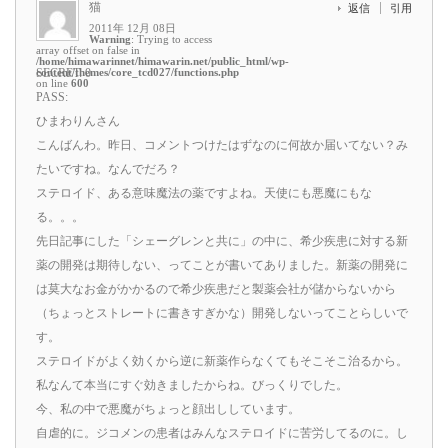
猫
返信
引用
2011年 12月 08日
Warning
: Trying to access
array offset on false in
/home/himawarinnet/himawarin.net/public_html/wp-
content/themes/core_tcd027/functions.php
SECRET: 0
on line
600
PASS:
ひまわりんさん
こんばんわ。昨日、コメントつけたはずなのに何故か届いてない？み
たいですね。なんでだろ？
ステロイド、ある意味魔法の薬ですよね。天使にも悪魔にもな
る。。。
先日記事にした「シェーグレンと共に」の中に、希少疾患に対する新
薬の開発は期待しない、ってことが書いてありました。新薬の開発に
は莫大なお金がかかるので希少疾患だと製薬会社が儲からないから
（ちょっとストレートに書きすぎかな）開発しないってことらしいで
す。
ステロイドがよく効くから逆に新薬作らなくてもそこそこ治るから。
私なんて本当にすぐ効きましたからね。びっくりでした。
今、私の中で悪魔がちょっと顔出ししています。
自虐的に。ジコメンの患者はみんなステロイドに苦労してるのに。し