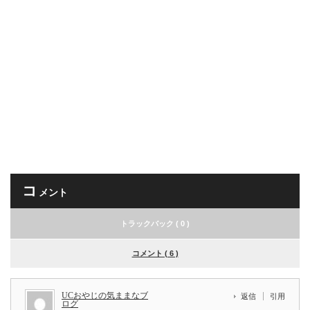
コ
メント
トラックバック ( 0 )
コメント ( 6 )
UCおやじの気ままなブ
返信
引用
ログ