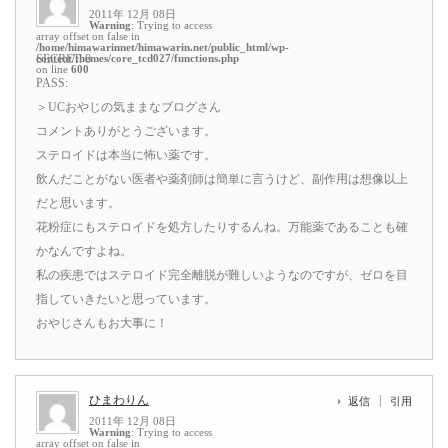
2011年 12月 08日
Warning
: Trying to access
array offset on false in
/home/himawarinnet/himawarin.net/public_html/wp-
content/themes/core_tcd027/functions.php
SECRET: 0
on line
600
PASS:
＞UCおやじの気ままなブログさん
コメントありがとうございます。
ステロイドは本当に怖い薬です。
飲んだことがない医者や薬剤師は簡単に言うけど、副作用は想像以上
だと思います。
花粉症にもステロイドを処方したりするんね。万能薬であることも確
かなんですよね。
私の疾患ではステロイド完全離脱が難しいようなのですが、ゼロを目
指していきたいと思っています。
おやじさんもお大事に！
ひまわりん
返信
引用
2011年 12月 08日
Warning
: Trying to access
array offset on false in