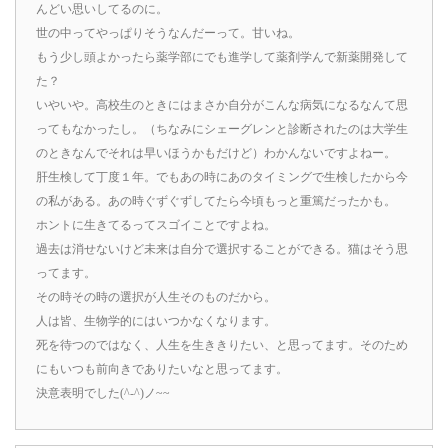
んどい思いしてるのに。
世の中ってやっぱりそうなんだーって。甘いね。
もう少し頭よかったら薬学部にでも進学して薬剤学んで新薬開発して
た？
いやいや。高校生のときにはまさか自分がこんな病気になるなんて思
ってもなかったし。（ちなみにシェーグレンと診断されたのは大学生
のときなんでそれは早いほうかもだけど）わかんないですよねー。
肝生検して丁度１年。でもあの時にあのタイミングで生検したから今
の私がある。あの時ぐずぐずしてたら今頃もっと重篤だったかも。
ホントに生きてるってスゴイことですよね。
過去は消せないけど未来は自分で選択することができる。猫はそう思
ってます。
その時その時の選択が人生そのものだから。
人は皆、生物学的にはいつかなくなります。
死を待つのではなく、人生を生ききりたい、と思ってます。そのため
にもいつも前向きでありたいなと思ってます。
決意表明でした(^-^)ノ~~