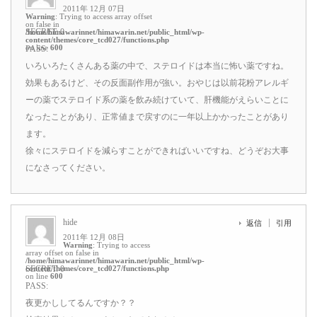
2011年 12月 07日
Warning
: Trying to access array offset
on false in
SECRET: 0
/home/himawarinnet/himawarin.net/public_html/wp-
content/themes/core_tcd027/functions.php
on line
600
PASS:
いろいろたくさんある薬の中で、ステロイドは本当に怖い薬ですね。
効果もあるけど、その反面副作用が強い。おやじは以前花粉アレルギ
ーの薬でステロイド系の薬を飲み続けていて、肝機能がえらいことに
なったことがあり、正常値まで戻すのに一年以上かかったことがあり
ます。
徐々にステロイドを減らすことができればいいですね、どうぞお大事
になさってください。
hide
返信
引用
2011年 12月 08日
Warning
: Trying to access
array offset on false in
/home/himawarinnet/himawarin.net/public_html/wp-
content/themes/core_tcd027/functions.php
SECRET: 0
on line
600
PASS:
夜更かししてるんですか？？