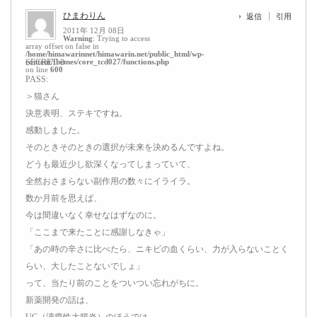
ひまわりん
返信
引用
2011年 12月 08日
Warning
: Trying to access
array offset on false in
/home/himawarinnet/himawarin.net/public_html/wp-
content/themes/core_tcd027/functions.php
SECRET: 0
on line
600
PASS:
＞猫さん
決意表明、ステキですね。
感動しました。
そのときそのときの選択が未来を決めるんですよね。
どうも最近少し欲深くなってしまっていて、
全然おさまらない副作用の数々にイライラ。
数か月前を思えば、
今は間違いなく幸せなはずなのに。
「ここまで来たことに感謝しなきゃ」
「あの時の辛さに比べたら、ニキビの血くらい、力が入らないことく
らい、大したことないでしょ」
って、当たり前のことをついつい忘れがちに。
新薬開発の話は、
UC（潰瘍性大腸炎）のほうでは