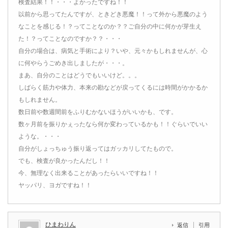
検査結果！！・・・よかったですね！！
以前から思ってたんですが、ときどき悪魔！！って外から悪魔のよう
なことを感じる！？ってことなのか？？ご自分の中に何かが芽生え
た！？ってことなのですか？？・・・
自分の場合は、病気と手術により？いや、元々かもしれませんが、心
に何やらうごめき出しましたが・・・。
まあ、自分のことはどうでもいいけど。。。
しばらく筋力や体力、本来の勘などが戻ってくるには時間がかかるか
もしれません。
数日前や数週間前をふりむかないほうがいいかも、です。
数ヶ月前を振りかぇったなら何か変わっているかも！！ぐらいでいい
ような。・・・
自分がしょっちゅう振り返ってはガッカリしてたもので。
でも、検査が良かったんだし！！
今、無理なく出来ることがあったらいいですね！！
ヤッパリ、ヨガですね！！
ひまわりん
返信
引用