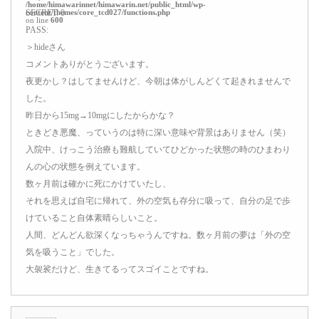
/home/himawarinnet/himawarin.net/public_html/wp-
content/themes/core_tcd027/functions.php
SECRET: 0
on line
600
PASS:
＞hideさん
コメントありがとうございます。
夜更かし？はしてませんけど、今朝は体がしんどくて起きれませんで
した。
昨日から15mg→10mgにしたからかな？
ときどき悪魔、っていうのは特に深い意味や背景はありません（笑）
入院中、けっこう治療も難航していてひどかった状態の時のひまわり
んの心の状態を例えています。
数ヶ月前は確かに死にかけていたし、
それを思えば自宅に帰れて、外の空気も存分に吸って、自分の足で歩
けていること自体素晴らしいこと。
人間、どんどん欲深くなっちゃうんですね。数ヶ月前の夢は「外の空
気を吸うこと」でした。
大袈裟だけど、生きてるってスゴイことですね。