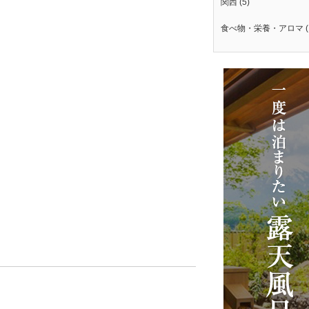
関西
(5)
食べ物・栄養・アロマ
(