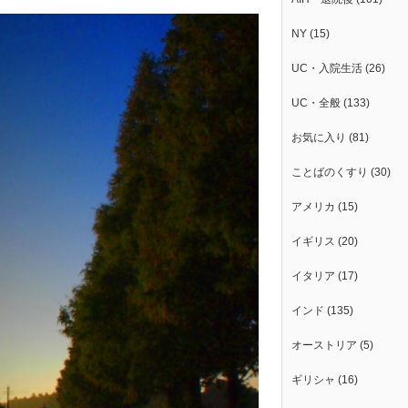
NY
(15)
UC・入院生活
(26)
UC・全般
(133)
お気に入り
(81)
ことばのくすり
(30)
アメリカ
(15)
イギリス
(20)
イタリア
(17)
インド
(135)
オーストリア
(5)
ギリシャ
(16)