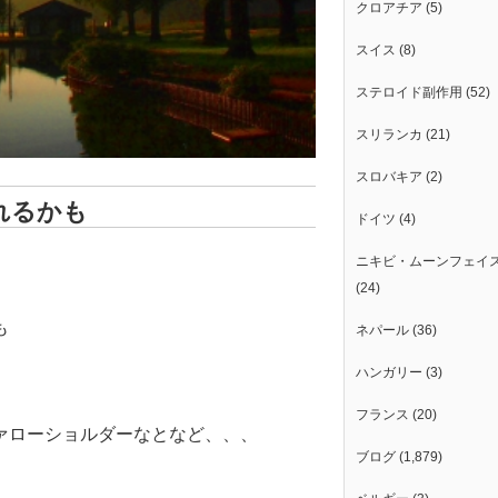
クロアチア
(5)
スイス
(8)
ステロイド副作用
(52)
スリランカ
(21)
スロバキア
(2)
れるかも
ドイツ
(4)
ニキビ・ムーンフェイ
(24)
も
ネパール
(36)
ハンガリー
(3)
フランス
(20)
ァローショルダーなとなど、、、
ブログ
(1,879)