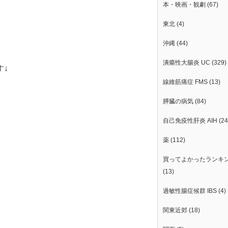
本・映画・観劇
(67)
東北
(4)
沖縄
(44)
潰瘍性大腸炎 UC
(329)
す↓
線維筋痛症 FMS
(13)
膵臓の病気
(84)
自己免疫性肝炎 AIH
(24
薬
(112)
買ってよかったランキ
(13)
過敏性腸症候群 IBS
(4)
関東近郊
(18)