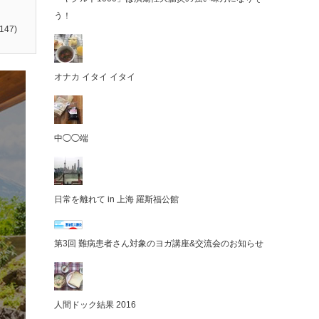
う！
147)
オナカ イタイ イタイ
中◯◯端
日常を離れて in 上海 羅斯福公館
第3回 難病患者さん対象のヨガ講座&交流会のお知らせ
人間ドック結果 2016