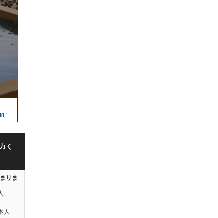
力く
はまりま
人
本人