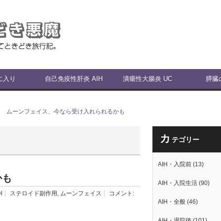
に入り
自己免疫性肝炎 AIH
潰瘍性大腸炎 UC
膵臓
ムーンフェイス、今なら受け入れられるかも
カ
テゴリー
AIH・入院前
(13)
かも
AIH・入院生活
(90)
H
ステロイド副作用
,
ムーンフェイス
コメント:
AIH・全般
(46)
AIH・退院後
(101)