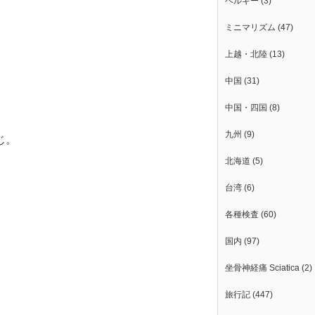
ベルギー
(3)
ミニマリズム
(47)
上越・北陸
(13)
中国
(31)
中国・四国
(8)
九州
(9)
じ。
北海道
(5)
台湾
(6)
各種検査
(60)
国内
(97)
坐骨神経痛 Sciatica
(2)
旅行記
(447)