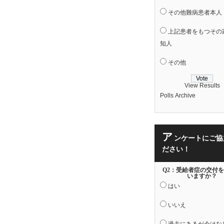
その他難病患者本人
上記患者をもつその
知人
その他
View Results
Polls Archive
ア
ンケートにご協
ださい！
Q2：受給者症の交付
いますか？
はい
いいえ