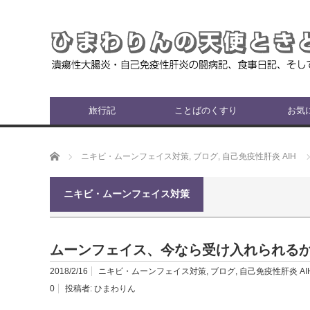
旅行記
ことばのくすり
お気
ホーム
ニキビ・ムーンフェイス対策
,
ブログ
,
自己免疫性肝炎 AIH
ニキビ・ムーンフェイス対策
ムーンフェイス、今なら受け入れられる
2018/2/16
ニキビ・ムーンフェイス対策
,
ブログ
,
自己免疫性肝炎 AI
0
投稿者:
ひまわりん