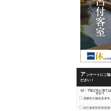
ア
ンケートにご協
ださい！
Q1：下記どれに当て
すか？
潰瘍性大腸炎患者本
自己免疫性肝炎患者