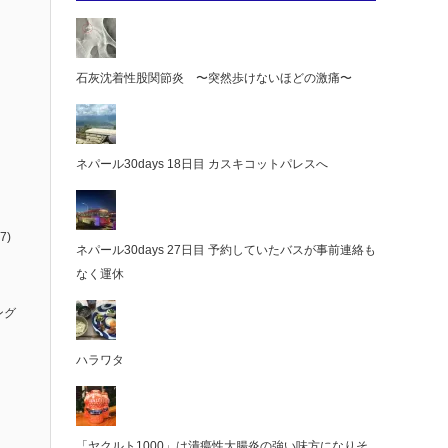
石灰沈着性股関節炎 〜突然歩けないほどの激痛〜
ネパール30days 18日目 カスキコットパレスへ
7)
ネパール30days 27日目 予約していたバスが事前連絡も
なく運休
ング
ハラワタ
「ヤクルト1000」は潰瘍性大腸炎の強い味方になりそ