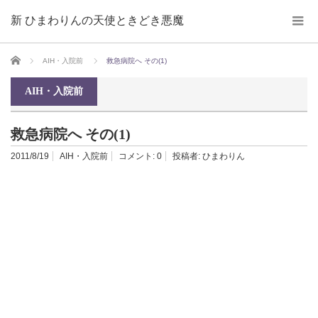
新 ひまわりんの天使ときどき悪魔
ホーム
AIH・入院前
救急病院へ その(1)
AIH・入院前
救急病院へ その(1)
2011/8/19
AIH・入院前
コメント:
0
投稿者:
ひまわりん