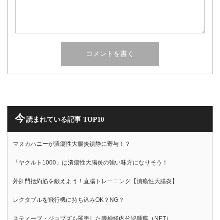
今
読まれている記事 TOP10
マヌカハニーが潰瘍性大腸炎鎮静に寄与！？
「ヤクルト1000」は潰瘍性大腸炎の強い味方になりそう！
外肛門括約筋を鍛えよう！直腸トレーニング【潰瘍性大腸炎】
レクタブルを飛行機に持ち込みOK？NG？
スティーブ・ジョブズも罹患した膵神経内分泌腫瘍（NET）