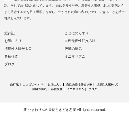
記、そして旅行記と化しています。 自己免疫性肝炎、潰瘍性大腸炎、2つの難病とう
まく共存する術を日々模索しながら、生かされた命に感謝しつつ、できることを精一
杯楽しんでいます。
旅行記
ことばのくすり
お気に入り
自己免疫性肝炎 AIH
潰瘍性大腸炎 UC
膵臓の病気
各種検査
ミニマリズム
ブログ
旅行記
ことばのくすり
お気に入り
自己免疫性肝炎 AIH
潰瘍性大腸炎 UC
膵臓の病気
各種検査
ミニマリズム
ブログ
新 ひまわりんの天使ときどき悪魔
All rights reserved.