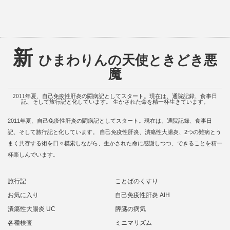
新
ひまわりんの天使ときどき悪
魔
2011年夏、自己免疫性肝炎の闘病記としてスタート。現在は、通院記録、食事日
記、そして旅行記と化しています。 生かされた命を精一杯生きています。
2011年夏、自己免疫性肝炎の闘病記としてスタート。現在は、通院記録、食事日
記、そして旅行記と化しています。 自己免疫性肝炎、潰瘍性大腸炎、2つの難病とう
まく共存する術を日々模索しながら、生かされた命に感謝しつつ、できることを精一
杯楽しんでいます。
旅行記
ことばのくすり
お気に入り
自己免疫性肝炎 AIH
潰瘍性大腸炎 UC
膵臓の病気
各種検査
ミニマリズム