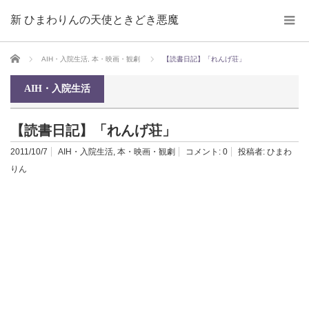
新 ひまわりんの天使ときどき悪魔
ホーム
AIH・入院生活
,
本・映画・観劇
【読書日記】「れんげ荘」
AIH・入院生活
【読書日記】「れんげ荘」
2011/10/7
AIH・入院生活
,
本・映画・観劇
コメント:
0
投稿者:
ひまわ
りん