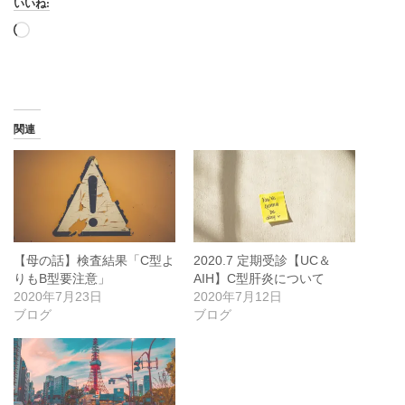
いいね:
読
み
込
み
中…
関連
【母の話】検査結果「C型よ
2020.7 定期受診【UC＆
りもB型要注意」
AIH】C型肝炎について
2020年7月23日
2020年7月12日
ブログ
ブログ