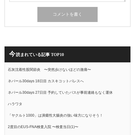
今
読まれている記事 TOP10
石灰沈着性股関節炎 〜突然歩けないほどの激痛〜
ネパール30days 18日目 カスキコットパレスへ
ネパール30days 27日目 予約していたバスが事前連絡もなく運休
ハラワタ
「ヤクルト1000」は潰瘍性大腸炎の強い味方になりそう！
2度目のEUS-FNA検査入院 〜検査当日(1)〜