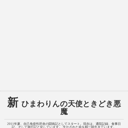
新
ひまわりんの天使ときどき悪
魔
2011年夏、自己免疫性肝炎の闘病記としてスタート。現在は、通院記録、食事日
記、そして旅行記と化しています。 生かされた命を精一杯生きています。