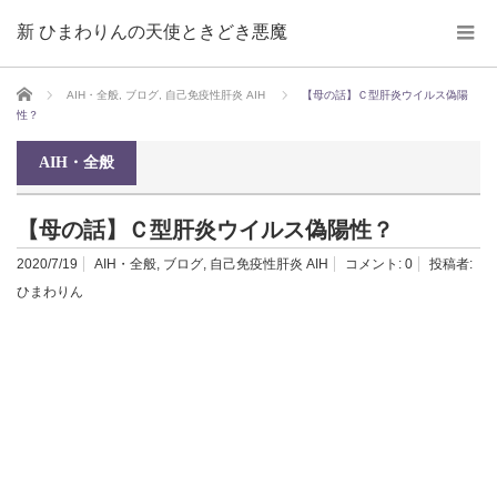
新 ひまわりんの天使ときどき悪魔
ホーム
AIH・全般
,
ブログ
,
自己免疫性肝炎 AIH
【母の話】Ｃ型肝炎ウイルス偽陽
性？
AIH・全般
【母の話】Ｃ型肝炎ウイルス偽陽性？
2020/7/19
AIH・全般
,
ブログ
,
自己免疫性肝炎 AIH
コメント:
0
投稿者:
ひまわりん