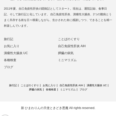
2011年夏、自己免疫性肝炎の闘病記としてスタート。現在は、通院記録、食事日
記、そして旅行記と化しています。 自己免疫性肝炎、潰瘍性大腸炎、2つの難病とう
まく共存する術を日々模索しながら、生かされた命に感謝しつつ、できることを精一
杯楽しんでいます。
旅行記
ことばのくすり
お気に入り
自己免疫性肝炎 AIH
潰瘍性大腸炎 UC
膵臓の病気
各種検査
ミニマリズム
ブログ
旅行記
ことばのくすり
お気に入り
自己免疫性肝炎 AIH
潰瘍性大腸炎 UC
膵臓の病気
各種検査
ミニマリズム
ブログ
新 ひまわりんの天使ときどき悪魔
All rights reserved.