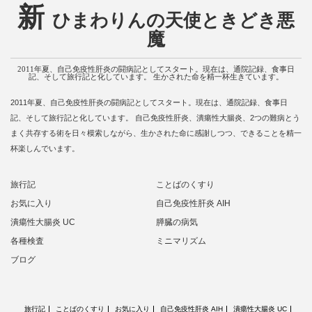
新
ひまわりんの天使ときどき悪
魔
2011年夏、自己免疫性肝炎の闘病記としてスタート。現在は、通院記録、食事日
記、そして旅行記と化しています。 生かされた命を精一杯生きています。
2011年夏、自己免疫性肝炎の闘病記としてスタート。現在は、通院記録、食事日
記、そして旅行記と化しています。 自己免疫性肝炎、潰瘍性大腸炎、2つの難病とう
まく共存する術を日々模索しながら、生かされた命に感謝しつつ、できることを精一
杯楽しんでいます。
旅行記
ことばのくすり
お気に入り
自己免疫性肝炎 AIH
潰瘍性大腸炎 UC
膵臓の病気
各種検査
ミニマリズム
ブログ
旅行記
ことばのくすり
お気に入り
自己免疫性肝炎 AIH
潰瘍性大腸炎 UC