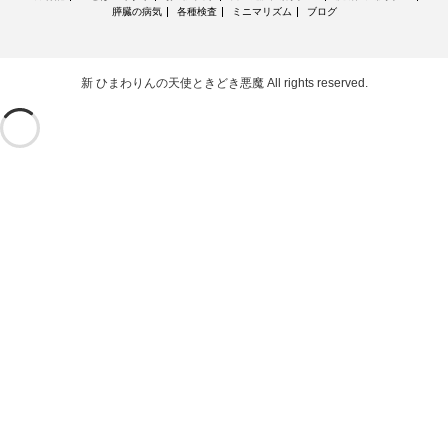
膵臓の病気
各種検査
ミニマリズム
ブログ
新 ひまわりんの天使ときどき悪魔
All rights reserved.