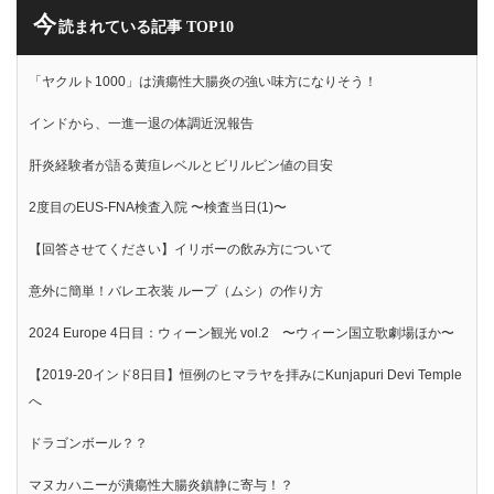
今
読まれている記事 TOP10
「ヤクルト1000」は潰瘍性大腸炎の強い味方になりそう！
インドから、一進一退の体調近況報告
肝炎経験者が語る黄疸レベルとビリルビン値の目安
2度目のEUS-FNA検査入院 〜検査当日(1)〜
【回答させてください】イリボーの飲み方について
意外に簡単！バレエ衣装 ループ（ムシ）の作り方
2024 Europe 4日目：ウィーン観光 vol.2 〜ウィーン国立歌劇場ほか〜
【2019-20インド8日目】恒例のヒマラヤを拝みにKunjapuri Devi Temple
へ
ドラゴンボール？？
マヌカハニーが潰瘍性大腸炎鎮静に寄与！？