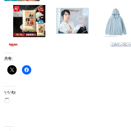
共有:
いいね:
読
み
込
み
中…