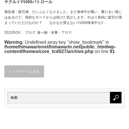
ヤクルトY1000パトロール
倦怠感・疲労感、だいぶよくなりました。まだ身体中が痛い、重だるい感じ
はあるけど、病的なモードからは抜けた気がします。やはり単純に疲労が溜
まっていただけなのか？ なかなか買えないY1000帰省中もY…
2022/5/19
ブログ
,
食べ物・栄養・アロマ
Warning
: Undefined array key "show_bookmark" in
/home/himawarinnet/himawarin.net/public_html/wp-
content/themes/core_tcd027/archive.php
on line
91
トップページに戻る