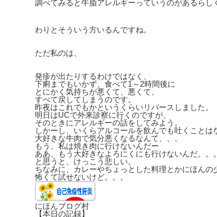
調べてみると牛脂アレルギーっていうのがあるらし
わりとそういう方いるんですね。
ただ私のは、
発疹が出たりするわけではなく、
下痢までもいかず、食べて1～2時間後に
とにかく気持ちが悪くて、悪くて、
すべて戻してしまうのです。
昨夜はこれでもかというくらいリバースしました。
明日はUCで外来診察に行くのですが、
そのときにアレルギーの話をしてみよう。
しかーし、いくらアルコールを飲んでも吐くことは
大好きな牛肉で気分悪くなるなんて、、、
もう、私は焼き肉に行けないんだー
ああ、もう大好きなよろにくにも行けないんだ。。
と思うと、けっこう悲しい。
ちなみに、カレーやちょっとした料理とかにほんの
怖くて試せないけど。。。
にほんブログ村
【本日の記録】