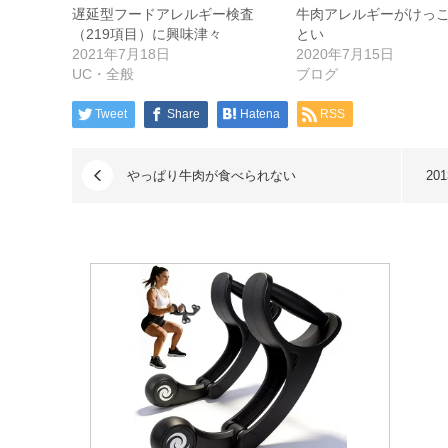
遅延型フードアレルギー検査
牛肉アレルギーがけっ
（219項目）に興味津々
とい
2021年7月18日
2020年7月15日
UC・全般
ブログ
Tweet
Share
Hatena
RSS
やっぱり牛肉が食べられない
20