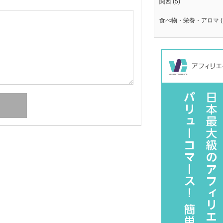
関西
(5)
食べ物・栄養・アロマ
(