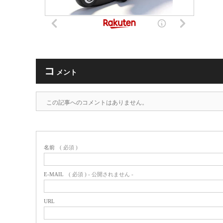
コ
メント
この記事へのコメントはありません。
名前
( 必須 )
E-MAIL
( 必須 ) - 公開されません -
URL