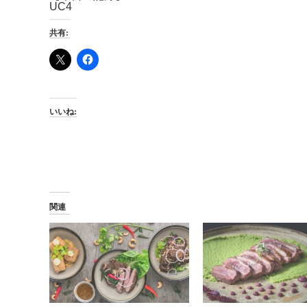
UC4
共有:
いいね:
関連