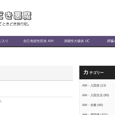
に入り
自己免疫性肝炎 AIH
潰瘍性大腸炎 UC
膵臓
カ
テゴリー
AIH・入院前
(13)
AIH・入院生活
(90)
ん
AIH・全般
(46)
AIH・退院後
(101)