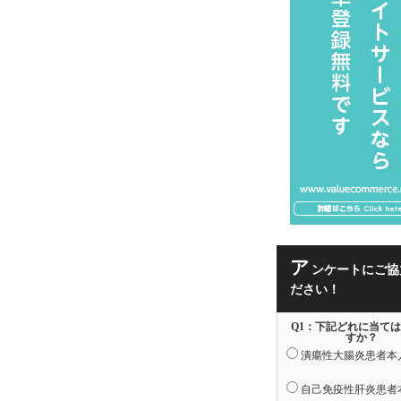
ア
ンケートにご協
ださい！
Q1：下記どれに当て
すか？
潰瘍性大腸炎患者本
自己免疫性肝炎患者