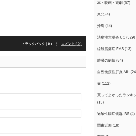
本・映画・観劇
(67)
東北
(4)
沖縄
(44)
潰瘍性大腸炎 UC
(329)
トラックバック ( 0 )
コメント ( 0 )
線維筋痛症 FMS
(13)
膵臓の病気
(84)
自己免疫性肝炎 AIH
(24
薬
(112)
買ってよかったランキ
(13)
過敏性腸症候群 IBS
(4)
関東近郊
(18)