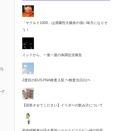
「ヤクルト1000」は潰瘍性大腸炎の強い味方になりそ
う！
インドから、一進一退の体調近況報告
7)
2度目のEUS-FNA検査入院 〜検査当日(1)〜
ング
【回答させてください】イリボーの飲み方について
肝炎経験者が語る黄疸レベルとビリルビン値の目安