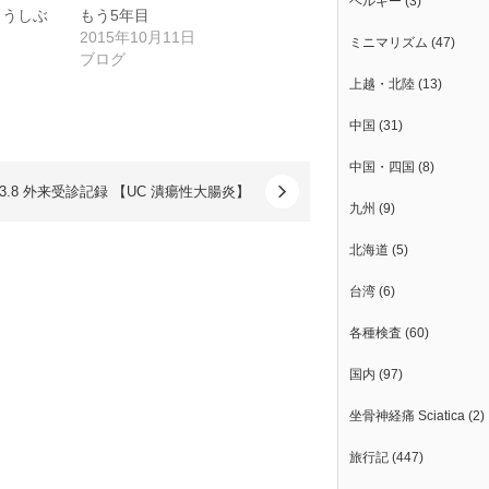
ベルギー
(3)
こうしぶ
もう5年目
2015年10月11日
ミニマリズム
(47)
ブログ
上越・北陸
(13)
中国
(31)
中国・四国
(8)
13.8 外来受診記録 【UC 潰瘍性大腸炎】
九州
(9)
北海道
(5)
台湾
(6)
各種検査
(60)
国内
(97)
坐骨神経痛 Sciatica
(2)
旅行記
(447)