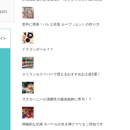
147)
意外に簡単！バレエ衣装 ループ（ムシ）の作り方
ドラゴンボール？？
スリランカスーパーで買えるおすすめお土産5選！
マヌカハニーが潰瘍性大腸炎鎮静に寄与！？
神秘的な伝統 ネパールの生き神クマリをご存知です