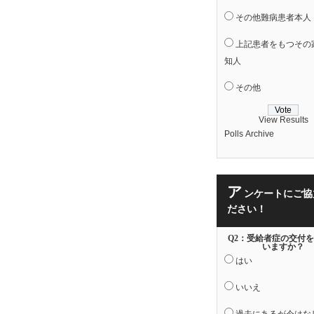
その他難病患者本人
上記患者をもつその
知人
その他
View Results
Polls Archive
ア
ンケートにご協
ださい！
Q2：受給者症の交付
いますか？
はい
いいえ