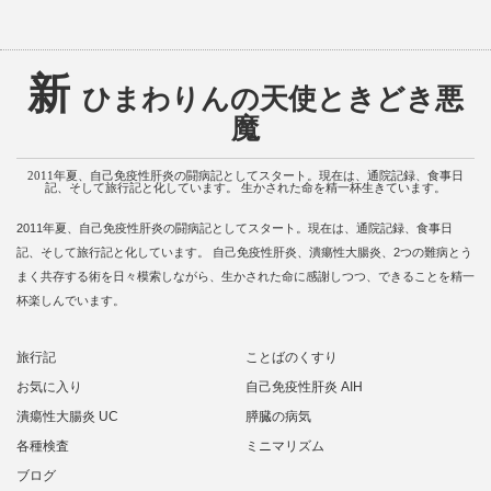
新
ひまわりんの天使ときどき悪
魔
2011年夏、自己免疫性肝炎の闘病記としてスタート。現在は、通院記録、食事日
記、そして旅行記と化しています。 生かされた命を精一杯生きています。
2011年夏、自己免疫性肝炎の闘病記としてスタート。現在は、通院記録、食事日
記、そして旅行記と化しています。 自己免疫性肝炎、潰瘍性大腸炎、2つの難病とう
まく共存する術を日々模索しながら、生かされた命に感謝しつつ、できることを精一
杯楽しんでいます。
旅行記
ことばのくすり
お気に入り
自己免疫性肝炎 AIH
潰瘍性大腸炎 UC
膵臓の病気
各種検査
ミニマリズム
ブログ