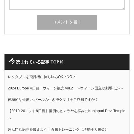
今
読まれている記事 TOP10
レクタブルを飛行機に持ち込みOK？NG？
2024 Europe 4日目：ウィーン観光 vol.2 〜ウィーン国立歌劇場ほか〜
神秘的な伝統 ネパールの生き神クマリをご存知ですか？
【2019-20インド8日目】恒例のヒマラヤを拝みにKunjapuri Devi Temple
へ
外肛門括約筋を鍛えよう！直腸トレーニング【潰瘍性大腸炎】