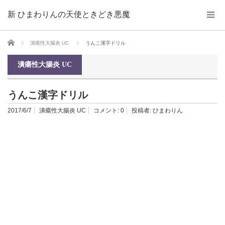
新 ひまわりんの天使ときどき悪魔
ホーム
潰瘍性大腸炎 UC
うんこ漢字ドリル
潰瘍性大腸炎 UC
うんこ漢字ドリル
2017/6/7
潰瘍性大腸炎 UC
コメント:
0
投稿者:
ひまわりん