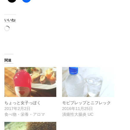
いいね:
読
み
込
み
中…
関連
ちょっと女子っぽく
モビプレップとニフレック
2017年2月2日
2016年11月25日
食べ物・栄養・アロマ
潰瘍性大腸炎 UC