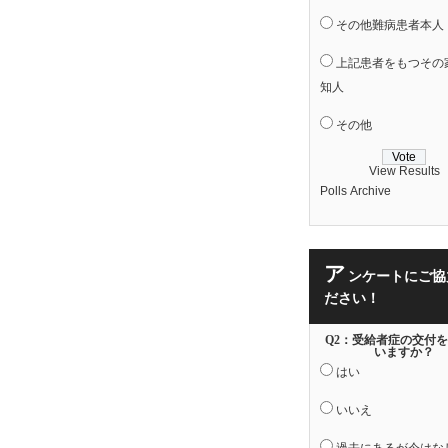
その他難病患者本人
上記患者をもつその
知人
その他
View Results
Polls Archive
ア
ンケートにご協
ださい！
Q2：受給者症の交付
いますか？
はい
いいえ