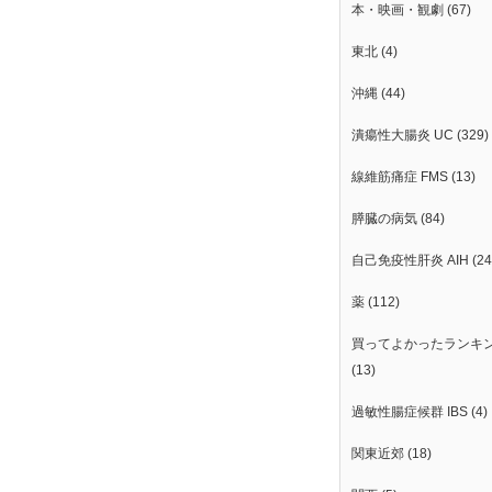
本・映画・観劇
(67)
東北
(4)
沖縄
(44)
潰瘍性大腸炎 UC
(329)
線維筋痛症 FMS
(13)
膵臓の病気
(84)
自己免疫性肝炎 AIH
(24
薬
(112)
買ってよかったランキ
(13)
過敏性腸症候群 IBS
(4)
関東近郊
(18)