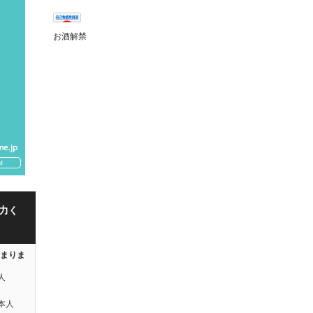
お酒解禁
力く
はまりま
人
本人