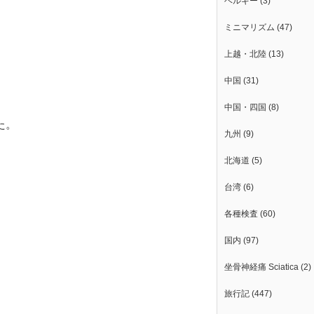
ベルギー
(3)
ミニマリズム
(47)
上越・北陸
(13)
中国
(31)
中国・四国
(8)
た。
九州
(9)
北海道
(5)
台湾
(6)
各種検査
(60)
国内
(97)
坐骨神経痛 Sciatica
(2)
旅行記
(447)