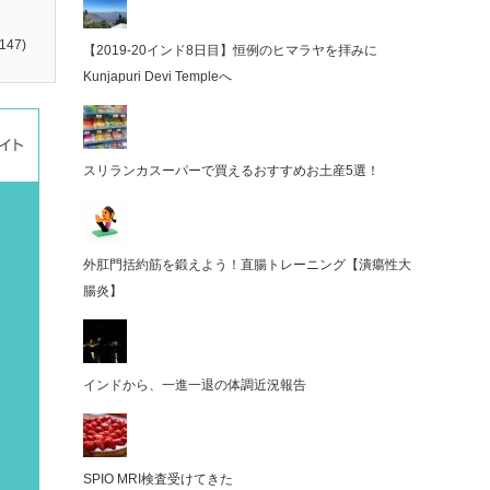
147)
【2019-20インド8日目】恒例のヒマラヤを拝みに
Kunjapuri Devi Templeへ
スリランカスーパーで買えるおすすめお土産5選！
外肛門括約筋を鍛えよう！直腸トレーニング【潰瘍性大
腸炎】
インドから、一進一退の体調近況報告
SPIO MRI検査受けてきた