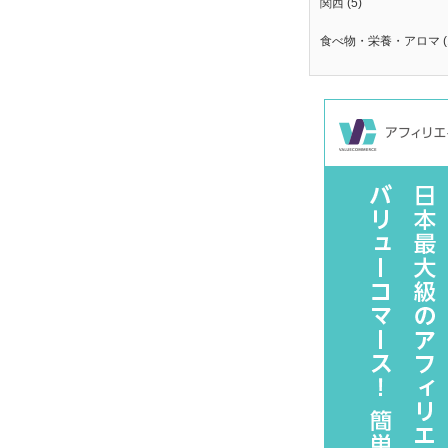
関西
(5)
食べ物・栄養・アロマ
(