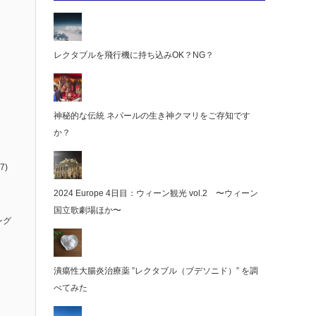
レクタブルを飛行機に持ち込みOK？NG？
神秘的な伝統 ネパールの生き神クマリをご存知です
か？
7)
2024 Europe 4日目：ウィーン観光 vol.2 〜ウィーン
国立歌劇場ほか〜
ング
潰瘍性大腸炎治療薬 ”レクタブル（ブデソニド）” を調
べてみた