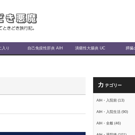
に入り
自己免疫性肝炎 AIH
潰瘍性大腸炎 UC
膵臓
カ
テゴリー
AIH・入院前
(13)
AIH・入院生活
(90)
AIH・全般
(46)
AIH・退院後
(101)