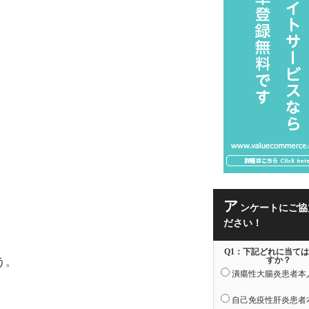
ア
ンケートにご協
ださい！
Q1：下記どれに当て
すか？
う。
潰瘍性大腸炎患者本
自己免疫性肝炎患者