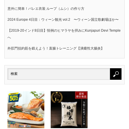
意外に簡単！バレエ衣装 ループ（ムシ）の作り方
2024 Europe 4日目：ウィーン観光 vol.2 〜ウィーン国立歌劇場ほか〜
【2019-20インド8日目】恒例のヒマラヤを拝みにKunjapuri Devi Temple
へ
外肛門括約筋を鍛えよう！直腸トレーニング【潰瘍性大腸炎】