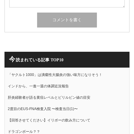
今
読まれている記事 TOP10
「ヤクルト1000」は潰瘍性大腸炎の強い味方になりそう！
インドから、一進一退の体調近況報告
肝炎経験者が語る黄疸レベルとビリルビン値の目安
2度目のEUS-FNA検査入院 〜検査当日(1)〜
【回答させてください】イリボーの飲み方について
ドラゴンボール？？