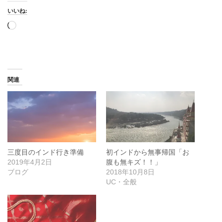
いいね:
読
み
込
み
中…
関連
三度目のインド行き準備
初インドから無事帰国「お
2019年4月2日
腹も無キズ！！」
ブログ
2018年10月8日
UC・全般