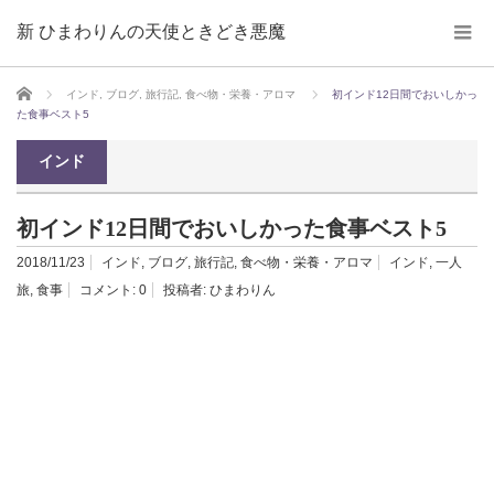
新 ひまわりんの天使ときどき悪魔
ホーム
インド
,
ブログ
,
旅行記
,
食べ物・栄養・アロマ
初インド12日間でおいしかっ
た食事ベスト5
インド
初インド12日間でおいしかった食事ベスト5
2018/11/23
インド
,
ブログ
,
旅行記
,
食べ物・栄養・アロマ
インド
,
一人
旅
,
食事
コメント:
0
投稿者:
ひまわりん