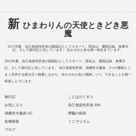
新
ひまわりんの天使ときどき悪
魔
2011年夏、自己免疫性肝炎の闘病記としてスタート。現在は、通院記録、食事日
記、そして旅行記と化しています。 生かされた命を精一杯生きています。
2011年夏、自己免疫性肝炎の闘病記としてスタート。現在は、通院記録、食事日
記、そして旅行記と化しています。 自己免疫性肝炎、潰瘍性大腸炎、2つの難病とう
まく共存する術を日々模索しながら、生かされた命に感謝しつつ、できることを精一
杯楽しんでいます。
旅行記
ことばのくすり
お気に入り
自己免疫性肝炎 AIH
潰瘍性大腸炎 UC
膵臓の病気
各種検査
ミニマリズム
ブログ