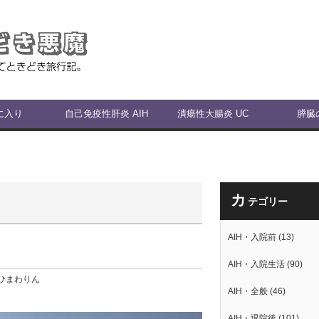
に入り
自己免疫性肝炎 AIH
潰瘍性大腸炎 UC
膵臓
カ
テゴリー
AIH・入院前
(13)
AIH・入院生活
(90)
ひまわりん
AIH・全般
(46)
AIH・退院後
(101)