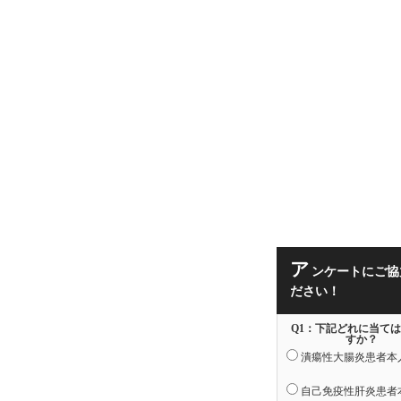
ア
ンケートにご協
ださい！
Q1：下記どれに当て
すか？
潰瘍性大腸炎患者本
自己免疫性肝炎患者