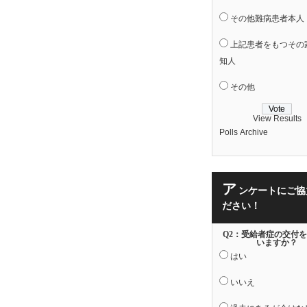
その他難病患者本人
上記患者をもつその
知人
その他
View Results
Polls Archive
ア
ンケートにご協
ださい！
Q2：受給者症の交付
いますか？
はい
いいえ