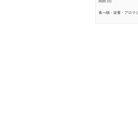
関西
(5)
食べ物・栄養・アロマ
(
。