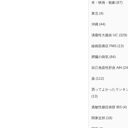
本・映画・観劇
(67)
東北
(4)
沖縄
(44)
潰瘍性大腸炎 UC
(329)
線維筋痛症 FMS
(13)
膵臓の病気
(84)
自己免疫性肝炎 AIH
(24
薬
(112)
買ってよかったランキ
(13)
過敏性腸症候群 IBS
(4)
関東近郊
(18)