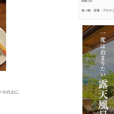
関西
(5)
食べ物・栄養・アロマ
(
ースの上に、