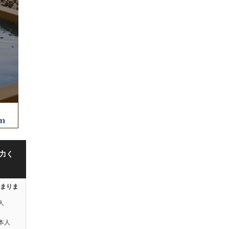
力く
はまりま
人
本人