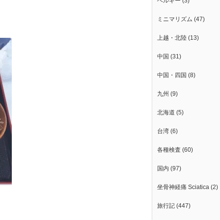
ベルギー
(3)
ミニマリズム
(47)
上越・北陸
(13)
中国
(31)
中国・四国
(8)
九州
(9)
北海道
(5)
台湾
(6)
各種検査
(60)
国内
(97)
坐骨神経痛 Sciatica
(2)
旅行記
(447)