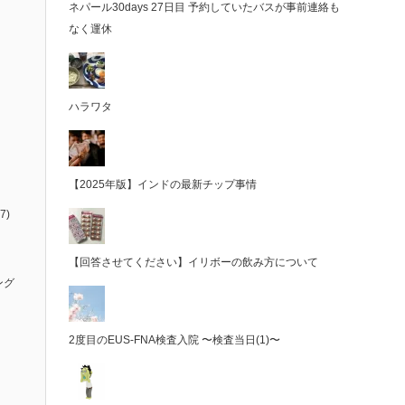
ネパール30days 27日目 予約していたバスが事前連絡も
なく運休
ハラワタ
【2025年版】インドの最新チップ事情
7)
【回答させてください】イリボーの飲み方について
ング
2度目のEUS-FNA検査入院 〜検査当日(1)〜