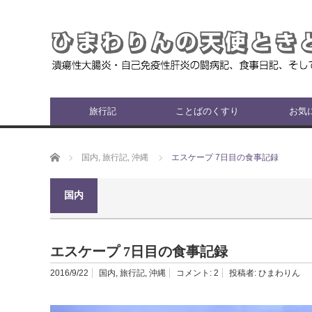
旅行記
ことばのくすり
お気
ホーム
国内
,
旅行記
,
沖縄
エスケープ 7日目の食事記録
国内
エスケープ 7日目の食事記録
2016/9/22
国内
,
旅行記
,
沖縄
コメント:
2
投稿者:
ひまわりん