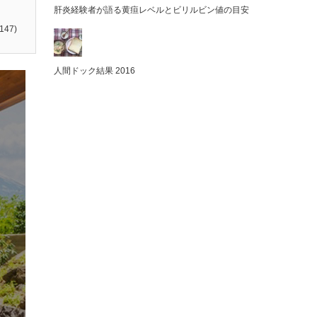
肝炎経験者が語る黄疸レベルとビリルビン値の目安
147)
人間ドック結果 2016