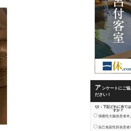
ア
ンケートにご協
ださい！
Q1：下記どれに当て
すか？
潰瘍性大腸炎患者本
自己免疫性肝炎患者