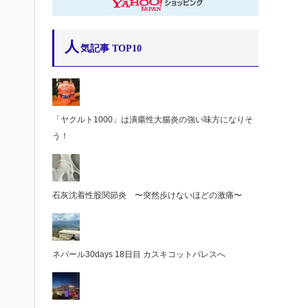
人
気記事 TOP10
「ヤクルト1000」は潰瘍性大腸炎の強い味方になりそ
う！
石灰沈着性股関節炎 〜突然歩けないほどの激痛〜
ネパール30days 18日目 カスキコットパレスへ