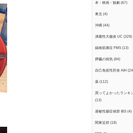
本・映画・観劇
(67)
東北
(4)
沖縄
(44)
潰瘍性大腸炎 UC
(329)
線維筋痛症 FMS
(13)
膵臓の病気
(84)
自己免疫性肝炎 AIH
(24
薬
(112)
買ってよかったランキ
(13)
過敏性腸症候群 IBS
(4)
関東近郊
(18)