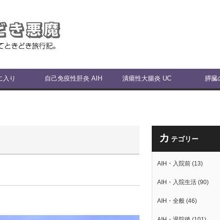
に入り
自己免疫性肝炎 AIH
潰瘍性大腸炎 UC
膵臓
カ
テゴリー
AIH・入院前
(13)
AIH・入院生活
(90)
AIH・全般
(46)
AIH・退院後
(101)