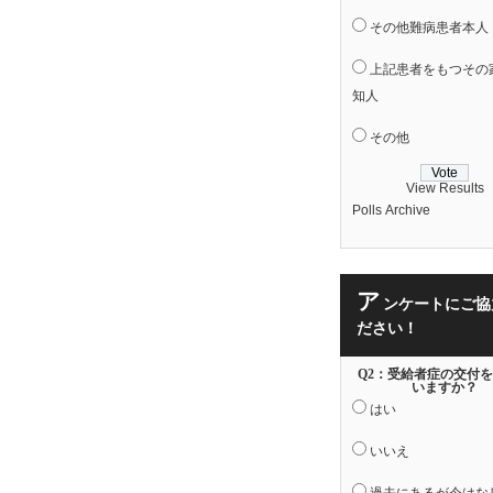
その他難病患者本人
上記患者をもつその
知人
その他
View Results
Polls Archive
ア
ンケートにご協
ださい！
Q2：受給者症の交付
いますか？
はい
いいえ