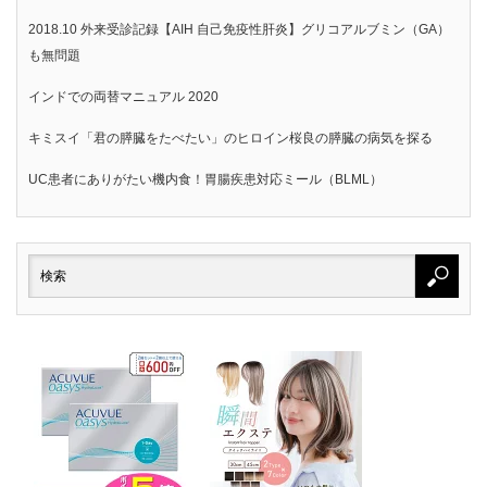
2018.10 外来受診記録【AIH 自己免疫性肝炎】グリコアルブミン（GA）
も無問題
インドでの両替マニュアル 2020
キミスイ「君の膵臓をたべたい」のヒロイン桜良の膵臓の病気を探る
UC患者にありがたい機内食！胃腸疾患対応ミール（BLML）