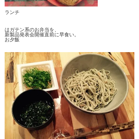
ランチ
はガテン系のお弁当を、
新製品発表会開催直前に早食い。
お夕飯