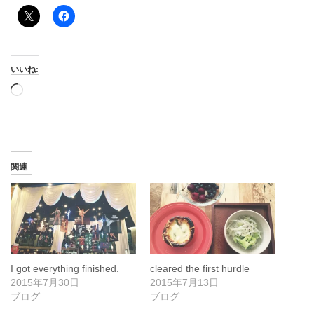
いいね:
読
み
込
み
中…
関連
I got everything finished.
cleared the first hurdle
2015年7月30日
2015年7月13日
ブログ
ブログ