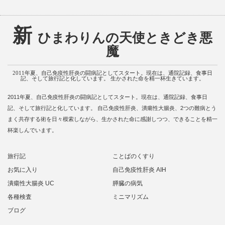
新
ひまわりんの天使ときどき悪
魔
2011年夏、自己免疫性肝炎の闘病記としてスタート。現在は、通院記録、食事日
記、そして旅行記と化しています。 生かされた命を精一杯生きています。
2011年夏、自己免疫性肝炎の闘病記としてスタート。現在は、通院記録、食事日
記、そして旅行記と化しています。 自己免疫性肝炎、潰瘍性大腸炎、2つの難病とう
まく共存する術を日々模索しながら、生かされた命に感謝しつつ、できることを精一
杯楽しんでいます。
旅行記
ことばのくすり
お気に入り
自己免疫性肝炎 AIH
潰瘍性大腸炎 UC
膵臓の病気
各種検査
ミニマリズム
ブログ