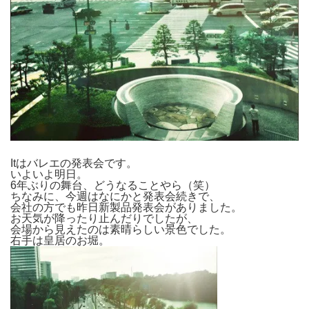
Itはバレエの発表会です。
いよいよ明日。
6年ぶりの舞台、どうなることやら（笑）
ちなみに、今週はなにかと発表会続きで、
会社の方でも昨日新製品発表会がありました。
お天気が降ったり止んだりでしたが、
会場から見えたのは素晴らしい景色でした。
右手は皇居のお堀。