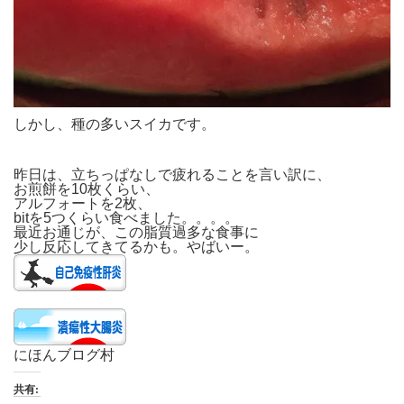
しかし、種の多いスイカです。
昨日は、立ちっぱなしで疲れることを言い訳に、
お煎餅を10枚くらい、
アルフォートを2枚、
bitを5つくらい食べました。。。。
最近お通じが、この脂質過多な食事に
少し反応してきてるかも。やばいー。
にほんブログ村
共有: