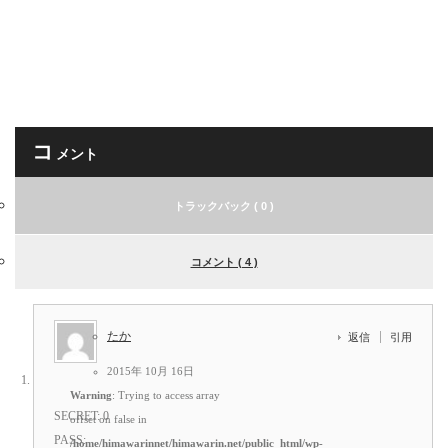
コ
メント
トラックバック ( 0 )
コメント ( 4 )
たか
返信
引用
2015年 10月 16日
Warning
: Trying to access array
SECRET: 0
offset on false in
PASS:
/home/himawarinnet/himawarin.net/public_html/wp-