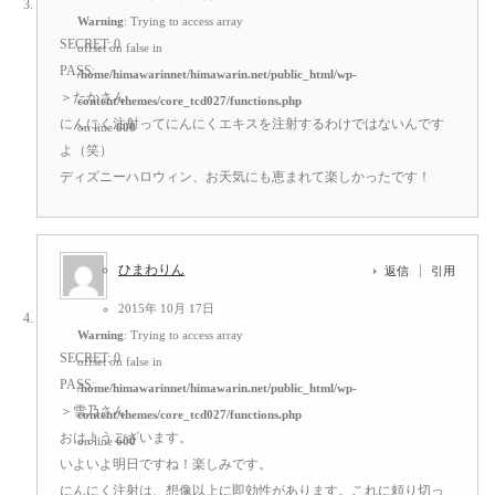
Warning
: Trying to access array
SECRET: 0
offset on false in
PASS:
/home/himawarinnet/himawarin.net/public_html/wp-
＞たかさん
content/themes/core_tcd027/functions.php
にんにく注射ってにんにくエキスを注射するわけではないんです
on line
600
よ（笑）
ディズニーハロウィン、お天気にも恵まれて楽しかったです！
ひまわりん
返信
引用
2015年 10月 17日
Warning
: Trying to access array
SECRET: 0
offset on false in
PASS:
/home/himawarinnet/himawarin.net/public_html/wp-
＞雪乃さん
content/themes/core_tcd027/functions.php
おはようございます。
on line
600
いよいよ明日ですね！楽しみです。
にんにく注射は、想像以上に即効性があります。これに頼り切っ