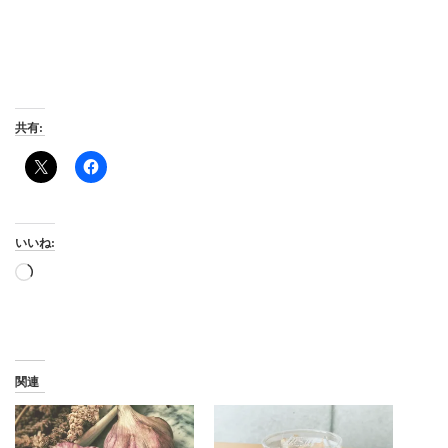
共有:
いいね:
読
み
込
み
中…
関連