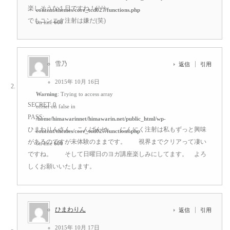
楽しそうな１日ですね！(^^)
content/themes/core_tcd027/functions.php
でもニンニク注射は嫌だ(笑)
on line
600
雪乃
返信
引用
2015年 10月 16日
Warning
: Trying to access array
SECRET: 0
offset on false in
PASS:
/home/himawarinnet/himawarin.net/public_html/wp-
ひまわりんさん、こんばんは。 にんにく注射は私もずっと興味
content/themes/core_tcd027/functions.php
があるのですが未体験のままです。 視界までクリアって凄い
on line
600
ですね。 そして日曜日のヨガ講座楽しみにしてます。 よろ
しくお願いいたします。
ひまわりん
返信
引用
2015年 10月 17日