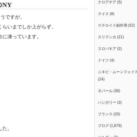
クロアチア
(5)
NY
スイス
(8)
ようですが、
ステロイド副作用
(52)
くらいまでしか上がらず、
全に凍っています。
スリランカ
(21)
スロバキア
(2)
ドイツ
(4)
ニキビ・ムーンフェイ
(24)
ネパール
(36)
ハンガリー
(3)
フランス
(20)
ブログ
(1,879)
した。