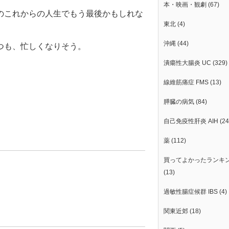
本・映画・観劇
(67)
のこれからの人生でもう最後かもしれな
東北
(4)
沖縄
(44)
つも、忙しくなりそう。
潰瘍性大腸炎 UC
(329)
線維筋痛症 FMS
(13)
膵臓の病気
(84)
自己免疫性肝炎 AIH
(24
薬
(112)
買ってよかったランキ
(13)
過敏性腸症候群 IBS
(4)
関東近郊
(18)