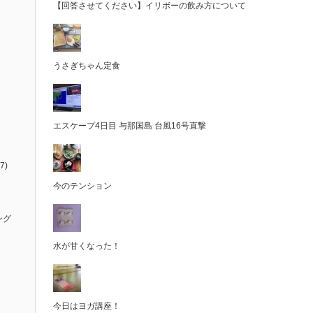
【回答させてください】イリボーの飲み方について
うさぎちゃん定食
エスケープ4日目 与那国島 台風16号直撃
7)
今のテンション
ング
水が甘くなった！
今日はヨガ講座！