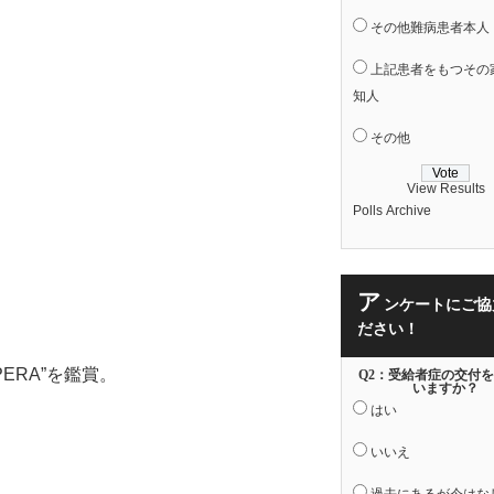
その他難病患者本人
上記患者をもつその
知人
その他
View Results
Polls Archive
ア
ンケートにご協
ださい！
OPERA”を鑑賞。
Q2：受給者症の交付
いますか？
はい
いいえ