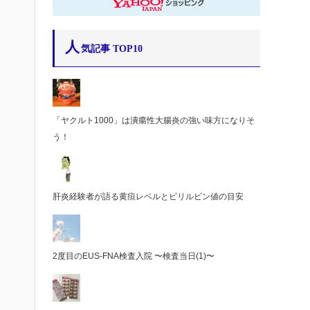
人
気記事 TOP10
「ヤクルト1000」は潰瘍性大腸炎の強い味方になりそ
う！
肝炎経験者が語る黄疸レベルとビリルビン値の目安
2度目のEUS-FNA検査入院 〜検査当日(1)〜