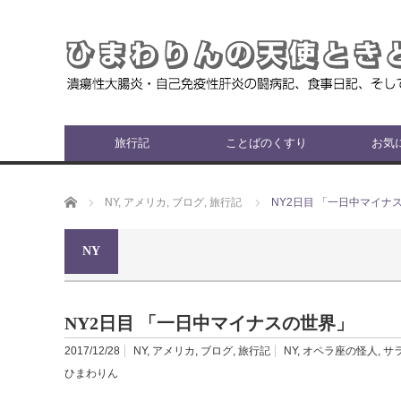
旅行記
ことばのくすり
お気
ホーム
NY
,
アメリカ
,
ブログ
,
旅行記
NY2日目 「一日中マイナ
NY
NY2日目 「一日中マイナスの世界」
2017/12/28
NY
,
アメリカ
,
ブログ
,
旅行記
NY
,
オペラ座の怪人
,
サ
ひまわりん