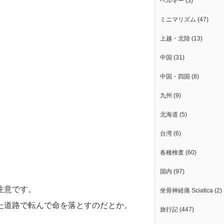
ベルギー
(3)
ミニマリズム
(47)
上越・北陸
(13)
中国
(31)
中国・四国
(8)
九州
(9)
北海道
(5)
台湾
(6)
各種検査
(60)
国内
(97)
注意です。
坐骨神経痛 Sciatica
(2)
た道路で転んで命を落とすのだとか。
旅行記
(447)