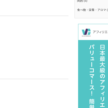
関西
(5)
食べ物・栄養・アロマ
(