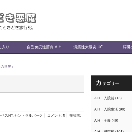
に入り
自己免疫性肝炎 AIH
潰瘍性大腸炎 UC
膵臓
スの世界」
カ
テゴリー
AIH・入院前
(13)
AIH・入院生活
(90)
ラベスNY
,
セントラルパーク
コメント:
0
投稿者:
AIH・全般
(46)
AIH・退院後
(101)