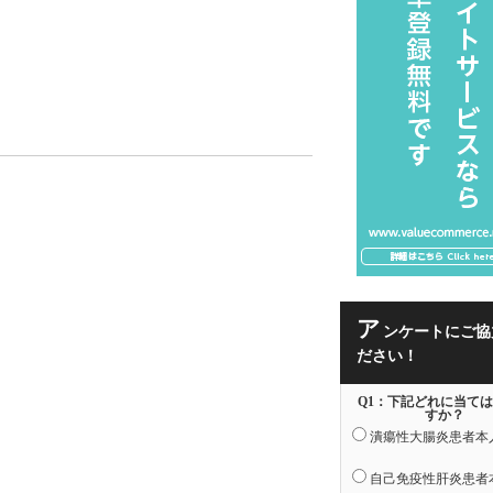
ア
ンケートにご協
ださい！
Q1：下記どれに当て
すか？
潰瘍性大腸炎患者本
自己免疫性肝炎患者