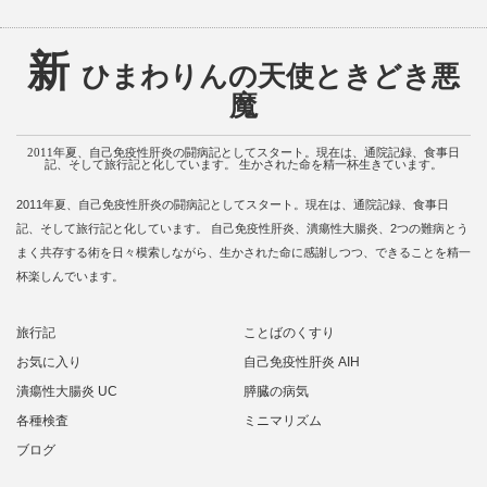
新
ひまわりんの天使ときどき悪
魔
2011年夏、自己免疫性肝炎の闘病記としてスタート。現在は、通院記録、食事日
記、そして旅行記と化しています。 生かされた命を精一杯生きています。
2011年夏、自己免疫性肝炎の闘病記としてスタート。現在は、通院記録、食事日
記、そして旅行記と化しています。 自己免疫性肝炎、潰瘍性大腸炎、2つの難病とう
まく共存する術を日々模索しながら、生かされた命に感謝しつつ、できることを精一
杯楽しんでいます。
旅行記
ことばのくすり
お気に入り
自己免疫性肝炎 AIH
潰瘍性大腸炎 UC
膵臓の病気
各種検査
ミニマリズム
ブログ