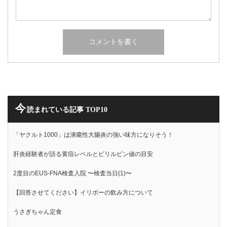
今
読まれている記事 TOP10
「ヤクルト1000」は潰瘍性大腸炎の強い味方になりそう！
肝炎経験者が語る黄疸レベルとビリルビン値の目安
2度目のEUS-FNA検査入院 〜検査当日(1)〜
【回答させてください】イリボーの飲み方について
うさぎちゃん定食