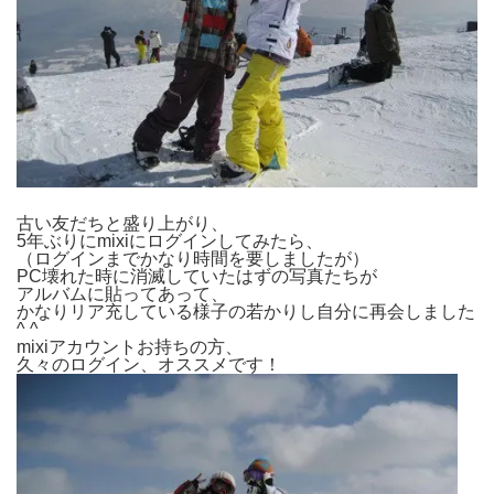
古い友だちと盛り上がり、
5年ぶりにmixiにログインしてみたら、
（ログインまでかなり時間を要しましたが）
PC壊れた時に消滅していたはずの写真たちが
アルバムに貼ってあって、
かなりリア充している様子の若かりし自分に再会しました
^ ^
mixiアカウントお持ちの方、
久々のログイン、オススメです！