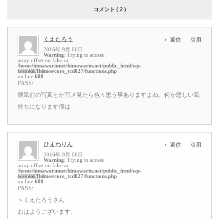
コメント ( 2 )
くえたろう
返信
引用
2016年 9月 06日
Warning
: Trying to access
array offset on false in
/home/himawarinnet/himawarin.net/public_html/wp-
content/themes/core_tcd027/functions.php
SECRET: 0
on line
600
PASS:
病気前の写真とか写メ見たら色々思う事ありますよね。何か悲しい気
持ちになります僕は
ひまわりん
返信
引用
2016年 9月 06日
Warning
: Trying to access
array offset on false in
/home/himawarinnet/himawarin.net/public_html/wp-
content/themes/core_tcd027/functions.php
SECRET: 0
on line
600
PASS:
＞くえたろうさん
おはようございます。