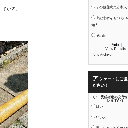
その他難病患者本人
している。
上記患者をもつその
知人
その他
View Results
Polls Archive
ア
ンケートにご協
ださい！
Q2：受給者症の交付
いますか？
はい
いいえ