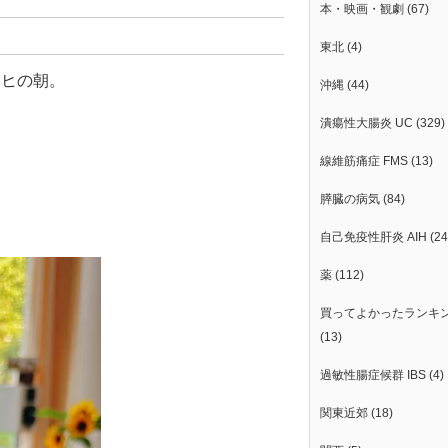
本・映画・観劇
(67)
東北
(4)
ッヒの朝。
沖縄
(44)
。
潰瘍性大腸炎 UC
(329)
線維筋痛症 FMS
(13)
膵臓の病気
(84)
自己免疫性肝炎 AIH
(24
薬
(112)
買ってよかったランキ
(13)
過敏性腸症候群 IBS
(4)
関東近郊
(18)