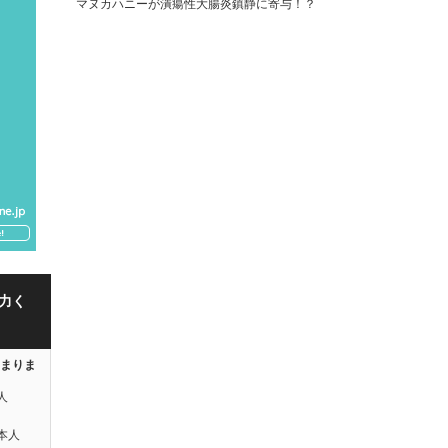
マヌカハニーが潰瘍性大腸炎鎮静に寄与！？
力く
はまりま
人
本人