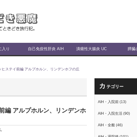
に入り
自己免疫性肝炎 AIH
潰瘍性大腸炎 UC
膵臓
チューリッヒステイ前編 アルプホルン、リンデンホフの丘
カ
テゴリー
AIH・入院前
(13)
ステイ前編 アルプホルン、リンデンホ
AIH・入院生活
(90)
AIH・全般
(46)
ん
AIH・退院後
(101)