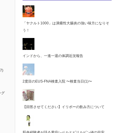
「ヤクルト1000」は潰瘍性大腸炎の強い味方になりそ
う！
インドから、一進一退の体調近況報告
7)
2度目のEUS-FNA検査入院 〜検査当日(1)〜
ング
【回答させてください】イリボーの飲み方について
肝炎経験者が語る黄疸レベルとビリルビン値の目安