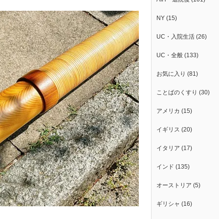
NY
(15)
UC・入院生活
(26)
UC・全般
(133)
お気に入り
(81)
ことばのくすり
(30)
アメリカ
(15)
イギリス
(20)
イタリア
(17)
インド
(135)
オーストリア
(5)
ギリシャ
(16)