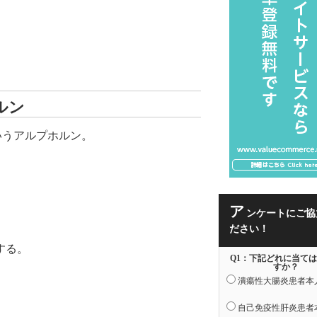
ルン
いうアルプホルン。
ア
ンケートにご協
ださい！
する。
Q1：下記どれに当て
すか？
潰瘍性大腸炎患者本
自己免疫性肝炎患者