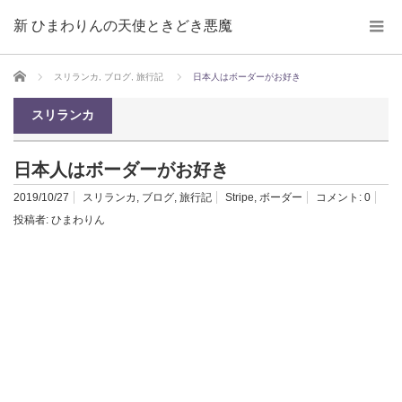
新 ひまわりんの天使ときどき悪魔
ホーム
スリランカ
,
ブログ
,
旅行記
日本人はボーダーがお好き
スリランカ
日本人はボーダーがお好き
2019/10/27
スリランカ
,
ブログ
,
旅行記
Stripe
,
ボーダー
コメント:
0
投稿者:
ひまわりん