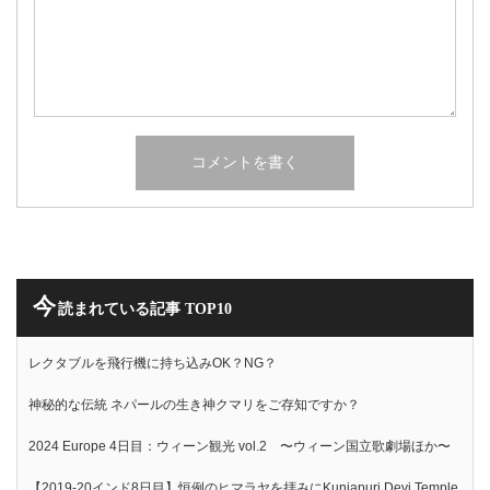
今
読まれている記事 TOP10
レクタブルを飛行機に持ち込みOK？NG？
神秘的な伝統 ネパールの生き神クマリをご存知ですか？
2024 Europe 4日目：ウィーン観光 vol.2 〜ウィーン国立歌劇場ほか〜
【2019-20インド8日目】恒例のヒマラヤを拝みにKunjapuri Devi Temple