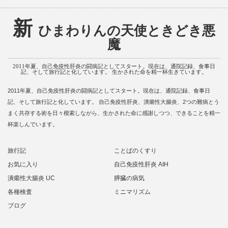
新
ひまわりんの天使ときどき悪
魔
2011年夏、自己免疫性肝炎の闘病記としてスタート。現在は、通院記録、食事日
記、そして旅行記と化しています。 生かされた命を精一杯生きています。
2011年夏、自己免疫性肝炎の闘病記としてスタート。現在は、通院記録、食事日
記、そして旅行記と化しています。 自己免疫性肝炎、潰瘍性大腸炎、2つの難病とう
まく共存する術を日々模索しながら、生かされた命に感謝しつつ、できることを精一
杯楽しんでいます。
旅行記
ことばのくすり
お気に入り
自己免疫性肝炎 AIH
潰瘍性大腸炎 UC
膵臓の病気
各種検査
ミニマリズム
ブログ