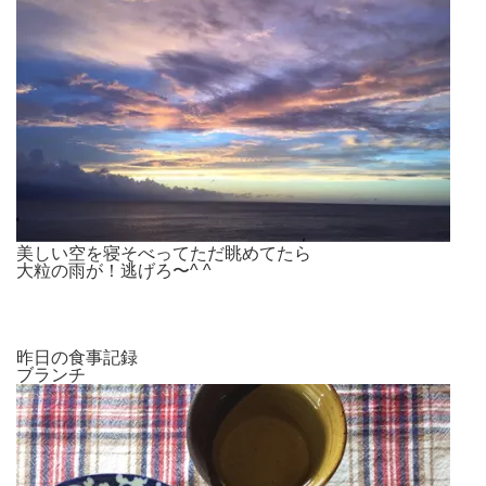
美しい空を寝そべってただ眺めてたら
大粒の雨が！逃げろ〜^ ^
昨日の食事記録
ブランチ