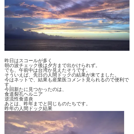
昨日はスコールが多く
朝の波チェック後は夕方まで出かけられず。
でも、午前中は台湾か見えたそうです。
そういえば、先日の人間ドックの結果が来てました。
今はネットで、結果も産業医コメント見られるので便利で
す。
今回新たに見つかったのは、
食道裂孔ヘルニア
逆流性食道炎
あとは、昨年までと同じものたちです。
昨年の人間ドック結果