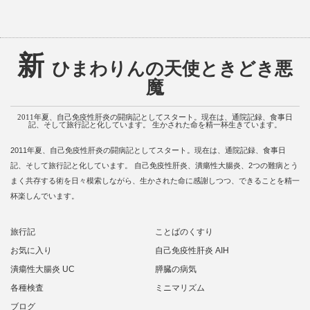
新
ひまわりんの天使ときどき悪
魔
2011年夏、自己免疫性肝炎の闘病記としてスタート。現在は、通院記録、食事日
記、そして旅行記と化しています。 生かされた命を精一杯生きています。
2011年夏、自己免疫性肝炎の闘病記としてスタート。現在は、通院記録、食事日
記、そして旅行記と化しています。 自己免疫性肝炎、潰瘍性大腸炎、2つの難病とう
まく共存する術を日々模索しながら、生かされた命に感謝しつつ、できることを精一
杯楽しんでいます。
旅行記
ことばのくすり
お気に入り
自己免疫性肝炎 AIH
潰瘍性大腸炎 UC
膵臓の病気
各種検査
ミニマリズム
ブログ