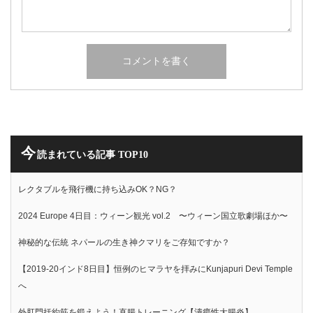
今
読まれている記事 TOP10
レクタブルを飛行機に持ち込みOK？NG？
2024 Europe 4日目：ウィーン観光 vol.2 〜ウィーン国立歌劇場ほか〜
神秘的な伝統 ネパールの生き神クマリをご存知ですか？
【2019-20インド8日目】恒例のヒマラヤを拝みにKunjapuri Devi Temple
へ
外肛門括約筋を鍛えよう！直腸トレーニング【潰瘍性大腸炎】