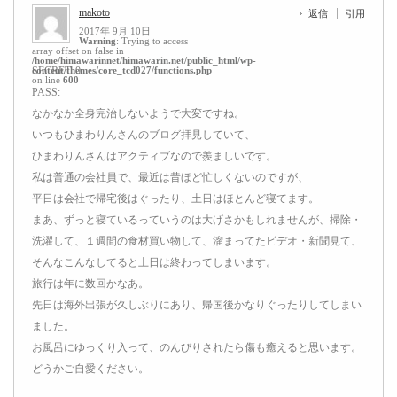
makoto
返信
引用
2017年 9月 10日
Warning
: Trying to access
array offset on false in
/home/himawarinnet/himawarin.net/public_html/wp-
content/themes/core_tcd027/functions.php
SECRET: 0
on line
600
PASS:
なかなか全身完治しないようで大変ですね。
いつもひまわりんさんのブログ拝見していて、
ひまわりんさんはアクティブなので羨ましいです。
私は普通の会社員で、最近は昔ほど忙しくないのですが、
平日は会社で帰宅後はぐったり、土日はほとんど寝てます。
まあ、ずっと寝ているっていうのは大げさかもしれませんが、掃除・
洗濯して、１週間の食材買い物して、溜まってたビデオ・新聞見て、
そんなこんなしてると土日は終わってしまいます。
旅行は年に数回かなあ。
先日は海外出張が久しぶりにあり、帰国後かなりぐったりしてしまい
ました。
お風呂にゆっくり入って、のんびりされたら傷も癒えると思います。
どうかご自愛ください。