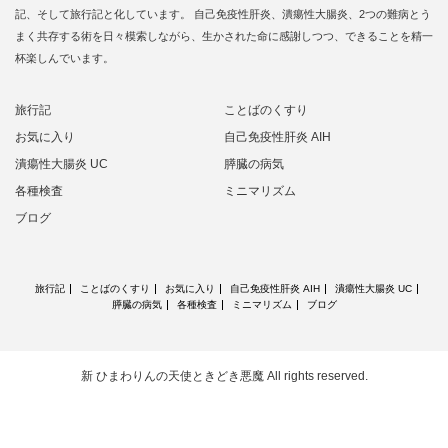
記、そして旅行記と化しています。 自己免疫性肝炎、潰瘍性大腸炎、2つの難病とう
まく共存する術を日々模索しながら、生かされた命に感謝しつつ、できることを精一
杯楽しんでいます。
旅行記
ことばのくすり
お気に入り
自己免疫性肝炎 AIH
潰瘍性大腸炎 UC
膵臓の病気
各種検査
ミニマリズム
ブログ
旅行記
ことばのくすり
お気に入り
自己免疫性肝炎 AIH
潰瘍性大腸炎 UC
膵臓の病気
各種検査
ミニマリズム
ブログ
新 ひまわりんの天使ときどき悪魔
All rights reserved.