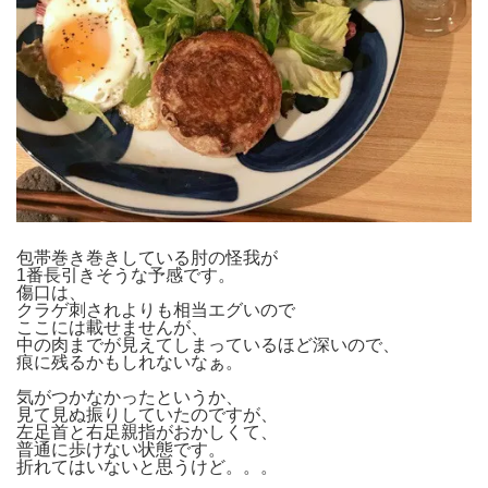
包帯巻き巻きしている肘の怪我が
1番長引きそうな予感です。
傷口は、
クラゲ刺されよりも相当エグいので
ここには載せませんが、
中の肉までが見えてしまっているほど深いので、
痕に残るかもしれないなぁ。
気がつかなかったというか、
見て見ぬ振りしていたのですが、
左足首と右足親指がおかしくて、
普通に歩けない状態です。
折れてはいないと思うけど。。。