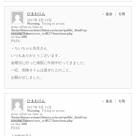
ひまわりん
返信
引用
2017年 9月 11日
Warning
: Trying to access
array offset on false in
/home/himawarinnet/himawarin.net/public_html/wp-
content/themes/core_tcd027/functions.php
SECRET: 0
on line
600
PASS:
＞ちいちゃん先生さん
いつもありがとうございます。
金曜日に行った病院に午前中行ってきました。
一応、危険タイムは過ぎたとのこと。
お騒がせしました。
ひまわりん
返信
引用
2017年 9月 11日
Warning
: Trying to access
array offset on false in
/home/himawarinnet/himawarin.net/public_html/wp-
content/themes/core_tcd027/functions.php
SECRET: 0
on line
600
PASS:
＞makotoさん