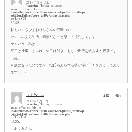
2017年 9月 11日
Warning
: Trying to access
array offset on false in
/home/himawarinnet/himawarin.net/public_html/wp-
content/themes/core_tcd027/functions.php
SECRET: 0
on line
600
PASS:
私もいつもひまわりんさんの行動力や
センスのある生活、素敵だなーと思って拝見してます。
かくいう、私は
平日は仕事にまみれ、休日は引きこもりで近所を散歩する程度です
（笑）
40歳になったのですが、彼氏もおらず老後が怖い日々をおくっており
ます(´Д` )
ひまわりん
返信
引用
2017年 9月 12日
Warning
: Trying to access
array offset on false in
/home/himawarinnet/himawarin.net/public_html/wp-
content/themes/core_tcd027/functions.php
SECRET: 0
on line
600
PASS:
＞あつみさん