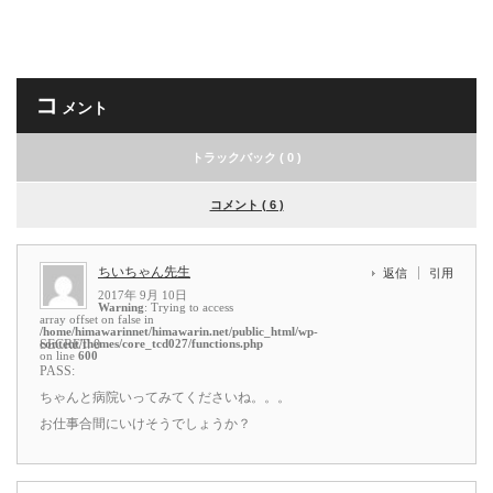
コ
メント
トラックバック ( 0 )
コメント ( 6 )
ちいちゃん先生
返信
引用
2017年 9月 10日
Warning
: Trying to access
array offset on false in
/home/himawarinnet/himawarin.net/public_html/wp-
content/themes/core_tcd027/functions.php
SECRET: 0
on line
600
PASS:
ちゃんと病院いってみてくださいね。。。
お仕事合間にいけそうでしょうか？