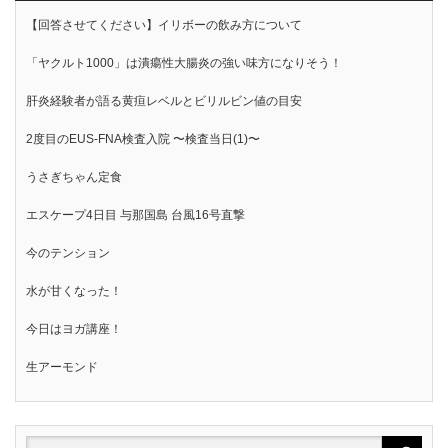
【回答させてください】イリボーの飲み方について
「ヤクルト1000」は潰瘍性大腸炎の強い味方になりそう！
肝炎経験者が語る黄疸レベルとビリルビン値の目安
2度目のEUS-FNA検査入院 〜検査当日(1)〜
うさぎちゃん定食
エスケープ4日目 与那国島 台風16号直撃
今のテンション
水が甘くなった！
今日はヨガ講座！
生アーモンド