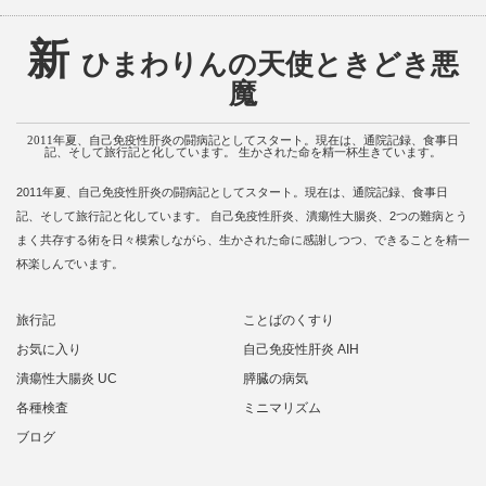
新
ひまわりんの天使ときどき悪
魔
2011年夏、自己免疫性肝炎の闘病記としてスタート。現在は、通院記録、食事日
記、そして旅行記と化しています。 生かされた命を精一杯生きています。
2011年夏、自己免疫性肝炎の闘病記としてスタート。現在は、通院記録、食事日
記、そして旅行記と化しています。 自己免疫性肝炎、潰瘍性大腸炎、2つの難病とう
まく共存する術を日々模索しながら、生かされた命に感謝しつつ、できることを精一
杯楽しんでいます。
旅行記
ことばのくすり
お気に入り
自己免疫性肝炎 AIH
潰瘍性大腸炎 UC
膵臓の病気
各種検査
ミニマリズム
ブログ