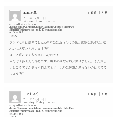
nommon87
返信
引用
2015年 12月 05日
Warning
: Trying to access
array offset on false in
/home/himawarinnet/himawarin.net/public_html/wp-
content/themes/core_tcd027/functions.php
SECRET: 0
on line
600
PASS:
ランドセルは黒赤でしたね‼ 本当にあれだけの色と素敵な刺繍だと選
ぶのに大変だと思います(笑)
きっと選んでる方が楽しみなのかも…
自分は１歩進んだ感じです。出血の回数が幾分減りました。まだ難し
いところですが焦らず構えてます。以外に体重が減らないのは何でで
しょう(笑)
しまちゅう
返信
引用
2015年 12月 05日
Warning
: Trying to access
array offset on false in
/home/himawarinnet/himawarin.net/public_html/wp-
content/themes/core_tcd027/functions.php
SECRET: 0
on line
600