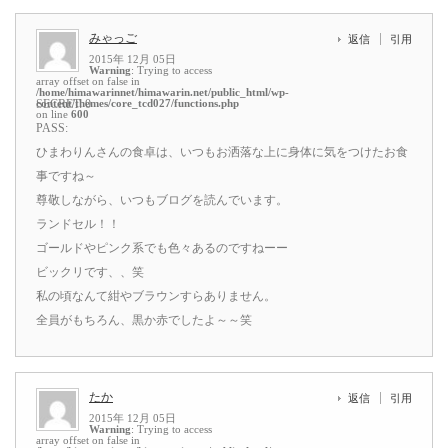
みゃっご
返信
引用
2015年 12月 05日
Warning
: Trying to access
array offset on false in
/home/himawarinnet/himawarin.net/public_html/wp-
content/themes/core_tcd027/functions.php
SECRET: 0
on line
600
PASS:
ひまわりんさんの食卓は、いつもお洒落な上に身体に気をつけたお食
事ですね～
尊敬しながら、いつもブログを読んでいます。
ランドセル！！
ゴールドやピンク系でも色々あるのですねーー
ビックリです、、笑
私の頃なんて紺やブラウンすらありません。
全員がもちろん、黒か赤でしたよ～～笑
たか
返信
引用
2015年 12月 05日
Warning
: Trying to access
array offset on false in