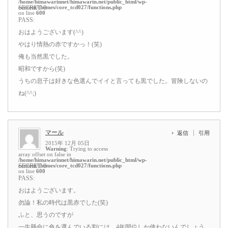
/home/himawarinnet/himawarin.net/public_html/wp-
content/themes/core_tcd027/functions.php
SECRET: 0
on line
600
PASS:
おはようございます(^^)
やはり情熱の赤ですかっ！(笑)
俺も当然黒でした。
昭和ですから(笑)
うちの息子は好きな色選んでイイと言っても黒でした。冒険しないの
ね(^^;)
マール
返信
引用
2015年 12月 05日
Warning
: Trying to access
array offset on false in
/home/himawarinnet/himawarin.net/public_html/wp-
content/themes/core_tcd027/functions.php
SECRET: 0
on line
600
PASS:
おはようございます。
勿論！私の時代は黒赤でした(笑)
ふと、思うのですが
一生懸命に色を選んでいる割には、4年間位しか使わないんでしょう