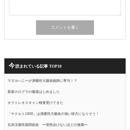
今
読まれている記事 TOP10
マヌカハニーが潰瘍性大腸炎鎮静に寄与！？
新薬カログラの服薬はじめました
オクトレオスキャン検査受けてきた
「ヤクルト1000」は潰瘍性大腸炎の強い味方になりそう！
石灰沈着性股関節炎 〜突然歩けないほどの激痛〜