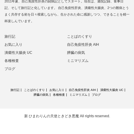
2011年夏、自己免疫性肝炎の闘病記としてスタート。現在は、通院記録、食事日
記、そして旅行記と化しています。 自己免疫性肝炎、潰瘍性大腸炎、2つの難病とう
まく共存する術を日々模索しながら、生かされた命に感謝しつつ、できることを精一
杯楽しんでいます。
旅行記
ことばのくすり
お気に入り
自己免疫性肝炎 AIH
潰瘍性大腸炎 UC
膵臓の病気
各種検査
ミニマリズム
ブログ
旅行記
ことばのくすり
お気に入り
自己免疫性肝炎 AIH
潰瘍性大腸炎 UC
膵臓の病気
各種検査
ミニマリズム
ブログ
新 ひまわりんの天使ときどき悪魔
All rights reserved.