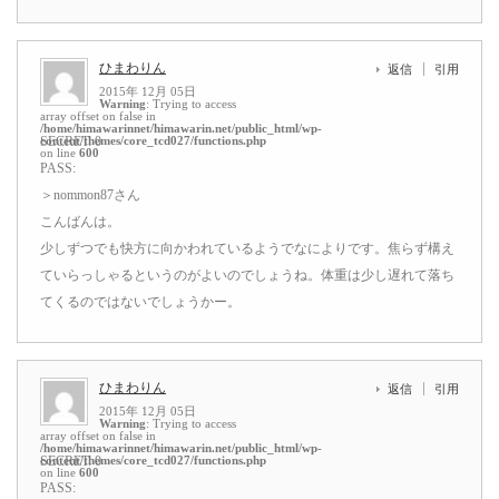
ひまわりん
返信
引用
2015年 12月 05日
Warning
: Trying to access
array offset on false in
/home/himawarinnet/himawarin.net/public_html/wp-
content/themes/core_tcd027/functions.php
SECRET: 0
on line
600
PASS:
＞nommon87さん
こんばんは。
少しずつでも快方に向かわれているようでなによりです。焦らず構え
ていらっしゃるというのがよいのでしょうね。体重は少し遅れて落ち
てくるのではないでしょうかー。
ひまわりん
返信
引用
2015年 12月 05日
Warning
: Trying to access
array offset on false in
/home/himawarinnet/himawarin.net/public_html/wp-
content/themes/core_tcd027/functions.php
SECRET: 0
on line
600
PASS: