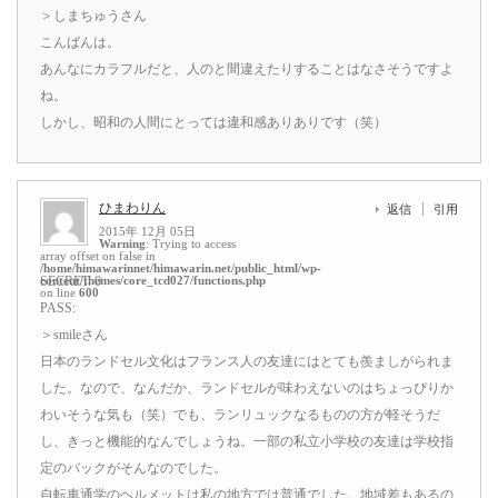
＞しまちゅうさん
こんばんは。
あんなにカラフルだと、人のと間違えたりすることはなさそうですよ
ね。
しかし、昭和の人間にとっては違和感ありありです（笑）
ひまわりん
返信
引用
2015年 12月 05日
Warning
: Trying to access
array offset on false in
/home/himawarinnet/himawarin.net/public_html/wp-
content/themes/core_tcd027/functions.php
SECRET: 0
on line
600
PASS:
＞smileさん
日本のランドセル文化はフランス人の友達にはとても羨ましがられま
した。なので、なんだか、ランドセルが味わえないのはちょっぴりか
わいそうな気も（笑）でも、ランリュックなるものの方が軽そうだ
し、きっと機能的なんでしょうね。一部の私立小学校の友達は学校指
定のバックがそんなのでした。
自転車通学のヘルメットは私の地方では普通でした。地域差もあるの