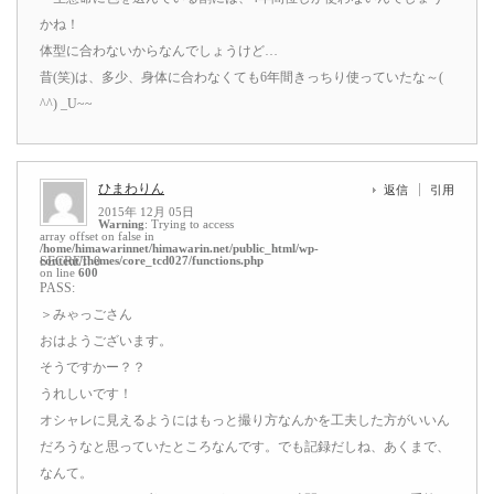
かね！
体型に合わないからなんでしょうけど…
昔(笑)は、多少、身体に合わなくても6年間きっちり使っていたな～(
^^) _U~~
ひまわりん
返信
引用
2015年 12月 05日
Warning
: Trying to access
array offset on false in
/home/himawarinnet/himawarin.net/public_html/wp-
content/themes/core_tcd027/functions.php
SECRET: 0
on line
600
PASS:
＞みゃっごさん
おはようございます。
そうですかー？？
うれしいです！
オシャレに見えるようにはもっと撮り方なんかを工夫した方がいいん
だろうなと思っていたところなんです。でも記録だしね、あくまで、
なんて。