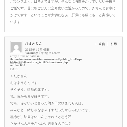
バランスよく、は考えてますが、そんなに時間をかけていない手抜き
ご飯です。昔は朝ごはんは立ち食いに近かったので、きちんと食卓に
かけて食す、ということが大切だなぁ、肝臓にも腸にも、と実感して
います。
ひまわりん
返信
引用
2015年 12月 05日
Warning
: Trying to access
array offset on false in
/home/himawarinnet/himawarin.net/public_html/wp-
content/themes/core_tcd027/functions.php
SECRET: 0
on line
600
PASS:
＞たかさん
おはようさんです。
そうそう、情熱の赤です。
私、昔から赤が好きです。
でも、赤がいいと言った幼き日のひまわりんは、
みんなと一緒じゃなきゃイヤだったからみたいです。
黒赤が、結局はいいんじゃね？と思う私。
たかりんの息子さんいい選択なのでは？