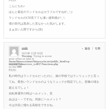
PASS:
こんにちわ♪
ほんと最近のランドセルはカラフルですねf(^_^;)
ランドセルのCM見てても凄い違和感が^_^;
僕の世代は黒赤した見なかった気がします。
まぁ古い人間ですから(笑)
smile
返信
引用
2015年 12月 05日
Warning
: Trying to access
array offset on false in
/home/himawarinnet/himawarin.net/public_html/wp-
content/themes/core_tcd027/functions.php
SECRET: 0
on line
600
PASS:
私の時代はランドセルだったのに、娘の学校ではランリュックと言っ
てね、黄色いランドセルのようなリュックが指定でした。想像の域を
超えるでしょ！
自転車通学の時はヘルメット。笑
あはは～～ですね。何故にヘルメット？
今は渋谷に憧れる高校生ですがね…