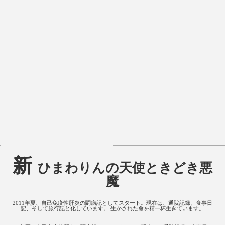
新
ひまわりんの天使ときどき悪
魔
2011年夏、自己免疫性肝炎の闘病記としてスタート。現在は、通院記録、食事日
記、そして旅行記と化しています。 生かされた命を精一杯生きています。