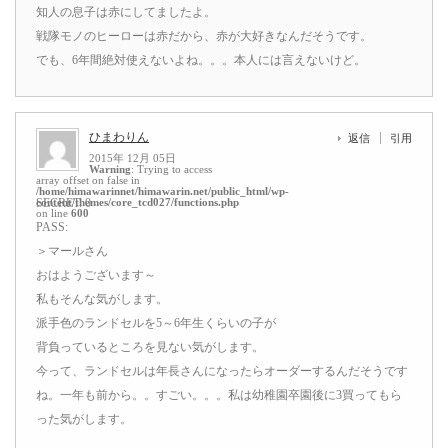
知人の息子は赤にしてましたよ。
戦隊モノのヒーローは赤だから、赤が大好きなんだそうです。
でも、6年間絶対使えないよね。。。本人には言えないけど。
ひまわりん
返信
引用
2015年 12月 05日
Warning
: Trying to access
array offset on false in
/home/himawarinnet/himawarin.net/public_html/wp-
content/themes/core_tcd027/functions.php
SECRET: 0
on line
600
PASS:
＞マールさん
おはようございます～
私もそんな気がします。
派手色のランドセルを5～6年生くらいの子が
背負っているところを見ない気がします。
今って、ランドセルは年長さんになったらオーダーするんだそうです
ね。一年も前から。。すごい。。。私は幼稚園卒園後に3買ってもら
った気がします。