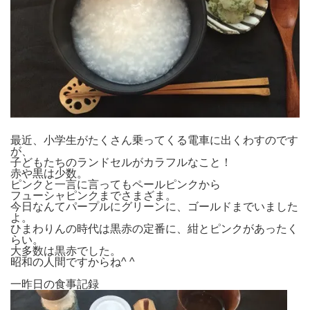
最近、小学生がたくさん乗ってくる電車に出くわすのです
が、
子どもたちのランドセルがカラフルなこと！
赤や黒は少数。
ピンクと一言に言ってもペールピンクから
フューシャピンクまでさまざま。
今日なんてパープルにグリーンに、ゴールドまでいました
よ。
ひまわりんの時代は黒赤の定番に、紺とピンクがあったく
らい。
大多数は黒赤でした。
昭和の人間ですからね^ ^
一昨日の食事記録