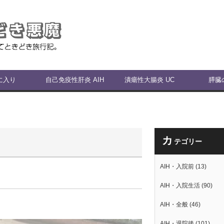
に入り
自己免疫性肝炎 AIH
潰瘍性大腸炎 UC
膵臓
カ
テゴリー
AIH・入院前
(13)
AIH・入院生活
(90)
AIH・全般
(46)
AIH・退院後
(101)