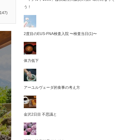
う！
147)
2度目のEUS-FNA検査入院 〜検査当日(1)〜
体力低下
アーユルヴェーダ的食事の考え方
金沢2日目 不思議と