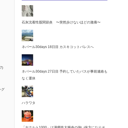
石灰沈着性股関節炎 〜突然歩けないほどの激痛〜
ネパール30days 18日目 カスキコットパレスへ
7)
ネパール30days 27日目 予約していたバスが事前連絡も
なく運休
ング
ハラワタ
「ヤクルト1000」は潰瘍性大腸炎の強い味方になりそ