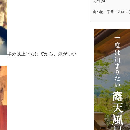
関西
(5)
食べ物・栄養・アロマ
(
半分以上平らげてから、
気がつい