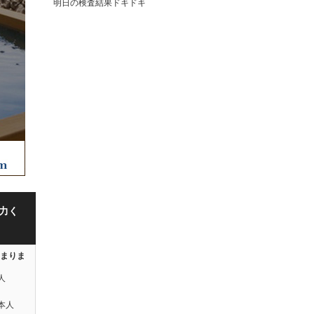
明日の検査結果ドキドキ
力く
はまりま
人
本人