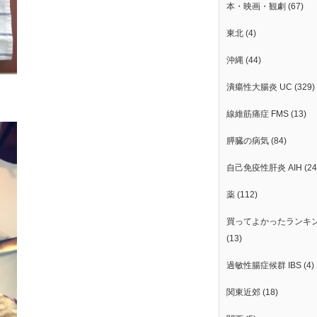
本・映画・観劇
(67)
東北
(4)
沖縄
(44)
潰瘍性大腸炎 UC
(329)
線維筋痛症 FMS
(13)
膵臓の病気
(84)
自己免疫性肝炎 AIH
(24
薬
(112)
買ってよかったランキ
(13)
過敏性腸症候群 IBS
(4)
関東近郊
(18)