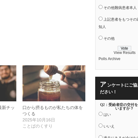
その他難病患者本人
上記患者をもつその
知人
その他
View Results
Polls Archive
ア
ンケートにご協
ださい！
Q2：受給者症の交付
最新チッ
口から摂るものが私たちの体を
いますか？
つくる
はい
2025年10月16日
ことばのくすり
いいえ