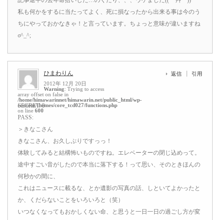
私も何かをするに当たってよく、死に損なったから出来る事は今のう
ちにやっておかなきゃ！と言っています。ちょっと意味が違いますね
σ^_^;
ひまわりん
返信
引用
2012年 12月 20日
Warning
: Trying to access
array offset on false in
/home/himawarinnet/himawarin.net/public_html/wp-
content/themes/core_tcd027/functions.php
SECRET: 0
on line
600
PASS:
＞きなこさん
きなこさん、お久しぶりですっっ！
体験してみると結構怖いものですね。エレベーターの閉じ込めって。
途中すごい音がしたので本当に落下する！って思い、そのときほんの
何秒かの間に、
これはニュースに載るな、とか遺影の写真の話、しといてよかったと
か、くだらないことをいろいろと（笑）
いつなくなってもおかしくない命、と思うと一日一日の過ごし方が変