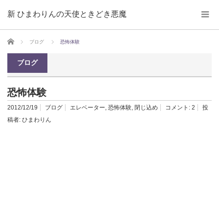
新 ひまわりんの天使ときどき悪魔
ホーム
ブログ
恐怖体験
ブログ
恐怖体験
2012/12/19
ブログ
エレベーター
,
恐怖体験
,
閉じ込め
コメント:
2
投
稿者:
ひまわりん