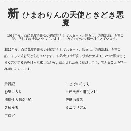
新
ひまわりんの天使ときどき悪
魔
2011年夏、自己免疫性肝炎の闘病記としてスタート。現在は、通院記録、食事日
記、そして旅行記と化しています。 生かされた命を精一杯生きています。
2011年夏、自己免疫性肝炎の闘病記としてスタート。現在は、通院記録、食事日
記、そして旅行記と化しています。 自己免疫性肝炎、潰瘍性大腸炎、2つの難病とう
まく共存する術を日々模索しながら、生かされた命に感謝しつつ、できることを精一
杯楽しんでいます。
旅行記
ことばのくすり
お気に入り
自己免疫性肝炎 AIH
潰瘍性大腸炎 UC
膵臓の病気
各種検査
ミニマリズム
ブログ