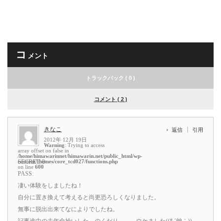
コ
メント
トラックバック ( 0 )
コメント ( 2 )
きなこ
返信
引用
2012年 12月 19日
Warning
: Trying to access
array offset on false in
/home/himawarinnet/himawarin.net/public_html/wp-
content/themes/core_tcd027/functions.php
SECRET: 0
on line
600
PASS:
凄い体験をしましたね！
自分に置き換えて考えると尚更恐ろしくなりました。
無事に脱出出来てなによりでしたね。
記事途中の去年命拾いした…のくだり、、、ウケました((* ´艸｀))