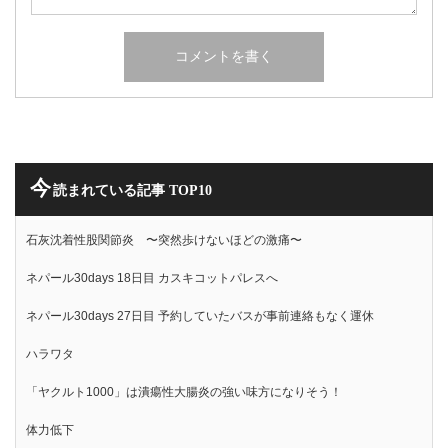
今
読まれている記事 TOP10
石灰沈着性股関節炎 〜突然歩けないほどの激痛〜
ネパール30days 18日目 カスキコットパレスへ
ネパール30days 27日目 予約していたバスが事前連絡もなく運休
ハラワタ
「ヤクルト1000」は潰瘍性大腸炎の強い味方になりそう！
体力低下