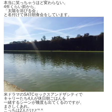
本当に笑っちゃうほど変わらない。
4年くらい前から、
「太陽を浴びる会」
と名付けて休日朝食会をしています。
米ドラマのSATCセックスアンドザシティで
キャリーたち4人が休日朝ごはんを
一緒するシーンが幾度も出てくるのですが、
まさしくあれ。
こっちは2人だけど^ ^