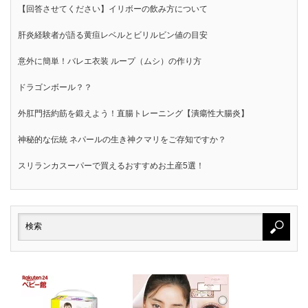
【回答させてください】イリボーの飲み方について
肝炎経験者が語る黄疸レベルとビリルビン値の目安
意外に簡単！バレエ衣装 ループ（ムシ）の作り方
ドラゴンボール？？
外肛門括約筋を鍛えよう！直腸トレーニング【潰瘍性大腸炎】
神秘的な伝統 ネパールの生き神クマリをご存知ですか？
スリランカスーパーで買えるおすすめお土産5選！