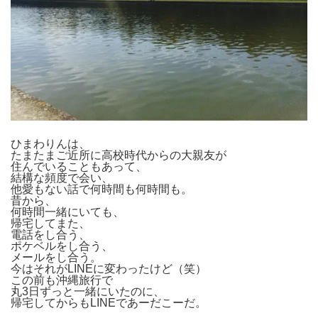
ひまわりんは、
たまたまご近所に高校時代からの大親友が
住んでいることもあって、
結構な頻度で会い、
他愛もない話で何時間も何時間も。
昔から、
何時間一緒にいても、
帰宅してまた、
電話をし合う、
ポケベルをし合う、
メールをし合う。
今はそれがLINEに変わったけど（笑）
この前も沖縄旅行で
丸3日ずっと一緒にいたのに、
帰宅してからもLINEであーだこーだ。