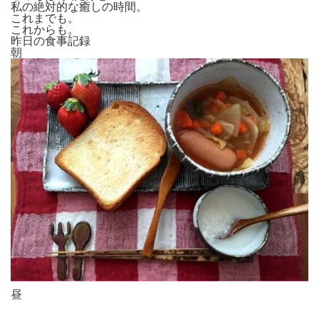
私の絶対的な癒しの時間。
これまでも。
これからも。
昨日の食事記録
朝
昼