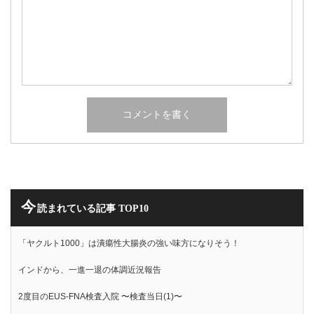
今
読まれている記事 TOP10
「ヤクルト1000」は潰瘍性大腸炎の強い味方になりそう！
インドから、一進一退の体調近況報告
2度目のEUS-FNA検査入院 〜検査当日(1)〜