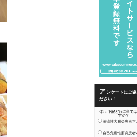
ア
ンケートにご協
ださい！
Q1：下記どれに当て
すか？
潰瘍性大腸炎患者本
自己免疫性肝炎患者