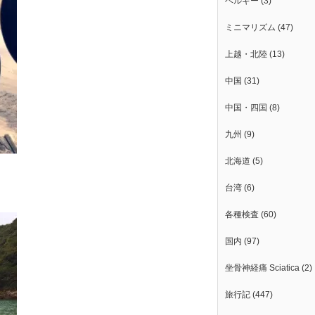
ベルギー
(3)
ミニマリズム
(47)
上越・北陸
(13)
中国
(31)
中国・四国
(8)
九州
(9)
北海道
(5)
台湾
(6)
各種検査
(60)
国内
(97)
坐骨神経痛 Sciatica
(2)
旅行記
(447)