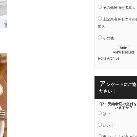
その他難病患者本人
上記患者をもつその
知人
その他
View Results
Polls Archive
ア
ンケートにご協
ださい！
Q2：受給者症の交付
いますか？
はい
いいえ