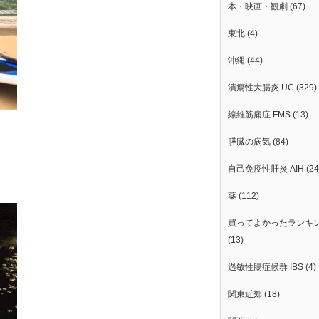
本・映画・観劇
(67)
東北
(4)
沖縄
(44)
潰瘍性大腸炎 UC
(329)
線維筋痛症 FMS
(13)
膵臓の病気
(84)
。
自己免疫性肝炎 AIH
(24
薬
(112)
買ってよかったランキ
(13)
過敏性腸症候群 IBS
(4)
関東近郊
(18)