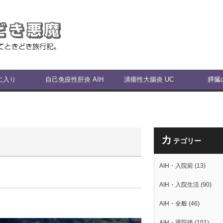
に入り
自己免疫性肝炎 AIH
潰瘍性大腸炎 UC
膵臓
カ
テゴリー
AIH・入院前
(13)
AIH・入院生活
(90)
AIH・全般
(46)
AIH・退院後
(101)