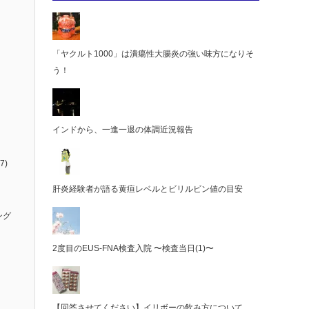
「ヤクルト1000」は潰瘍性大腸炎の強い味方になりそ
う！
インドから、一進一退の体調近況報告
7)
肝炎経験者が語る黄疸レベルとビリルビン値の目安
ング
2度目のEUS-FNA検査入院 〜検査当日(1)〜
【回答させてください】イリボーの飲み方について