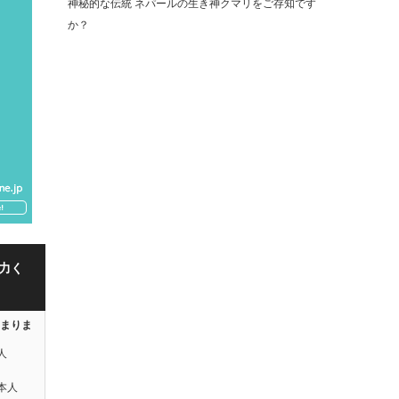
神秘的な伝統 ネパールの生き神クマリをご存知です
か？
力く
はまりま
人
本人