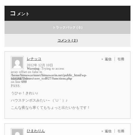
コ
メント
トラックバック ( 0 )
コメント ( 2 )
レナッコ
返信
引用
2012年 12月 10日
Warning
: Trying to access
array offset on false in
/home/himawarinnet/himawarin.net/public_html/wp-
content/themes/core_tcd027/functions.php
SECRET: 0
on line
600
PASS:
うひゃ！きれい♪
ハウステンボスみたい～（´∪｀）♪
こんな夜なら寒くてもちょっと出たいかもです！
ひまわりん
返信
引用