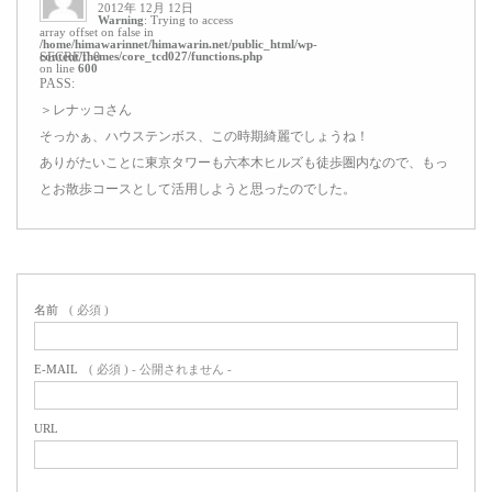
2012年 12月 12日
Warning
: Trying to access
array offset on false in
/home/himawarinnet/himawarin.net/public_html/wp-
content/themes/core_tcd027/functions.php
SECRET: 0
on line
600
PASS:
＞レナッコさん
そっかぁ、ハウステンボス、この時期綺麗でしょうね！
ありがたいことに東京タワーも六本木ヒルズも徒歩圏内なので、もっ
とお散歩コースとして活用しようと思ったのでした。
名前
( 必須 )
E-MAIL
( 必須 ) - 公開されません -
URL