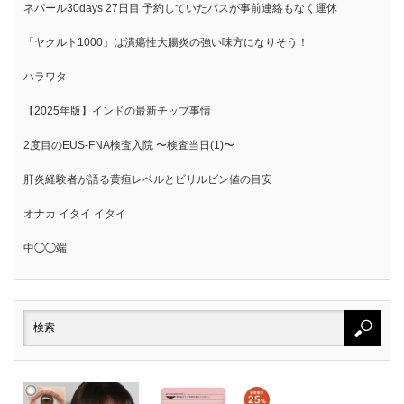
ネパール30days 27日目 予約していたバスが事前連絡もなく運休
「ヤクルト1000」は潰瘍性大腸炎の強い味方になりそう！
ハラワタ
【2025年版】インドの最新チップ事情
2度目のEUS-FNA検査入院 〜検査当日(1)〜
肝炎経験者が語る黄疸レベルとビリルビン値の目安
オナカ イタイ イタイ
中◯◯端