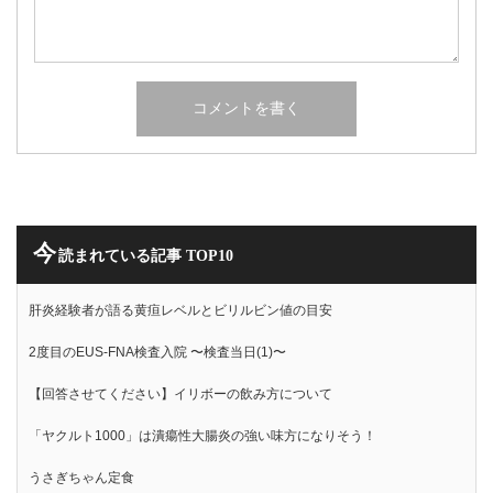
今
読まれている記事 TOP10
肝炎経験者が語る黄疸レベルとビリルビン値の目安
2度目のEUS-FNA検査入院 〜検査当日(1)〜
【回答させてください】イリボーの飲み方について
「ヤクルト1000」は潰瘍性大腸炎の強い味方になりそう！
うさぎちゃん定食