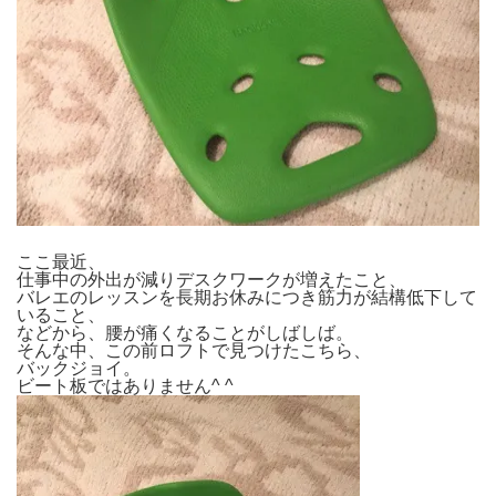
ここ最近、
仕事中の外出が減りデスクワークが増えたこと、
バレエのレッスンを長期お休みにつき筋力が結構低下して
いること、
などから、腰が痛くなることがしばしば。
そんな中、この前ロフトで見つけたこちら、
バックジョイ。
ビート板ではありません^ ^