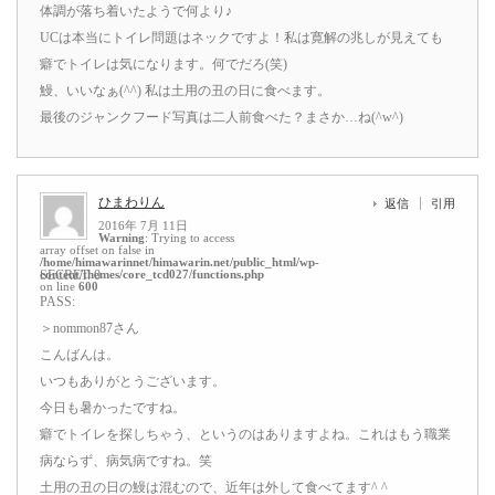
体調が落ち着いたようで何より♪
UCは本当にトイレ問題はネックですよ！私は寛解の兆しが見えても
癖でトイレは気になります。何でだろ(笑)
鰻、いいなぁ(^^) 私は土用の丑の日に食べます。
最後のジャンクフード写真は二人前食べた？まさか…ね(^w^)
ひまわりん
返信
引用
2016年 7月 11日
Warning
: Trying to access
array offset on false in
/home/himawarinnet/himawarin.net/public_html/wp-
content/themes/core_tcd027/functions.php
SECRET: 0
on line
600
PASS:
＞nommon87さん
こんばんは。
いつもありがとうございます。
今日も暑かったですね。
癖でトイレを探しちゃう、というのはありますよね。これはもう職業
病ならず、病気病ですね。笑
土用の丑の日の鰻は混むので、近年は外して食べてます^ ^