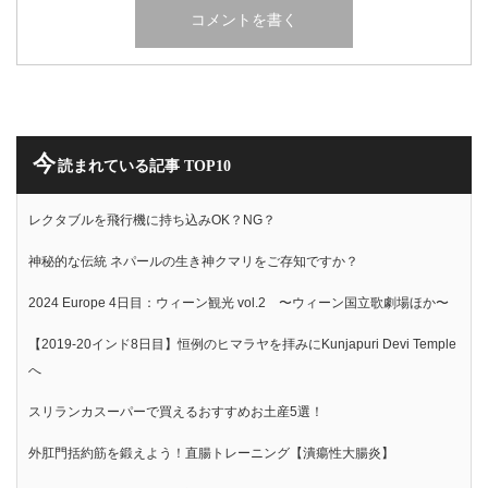
今
読まれている記事 TOP10
レクタブルを飛行機に持ち込みOK？NG？
神秘的な伝統 ネパールの生き神クマリをご存知ですか？
2024 Europe 4日目：ウィーン観光 vol.2 〜ウィーン国立歌劇場ほか〜
【2019-20インド8日目】恒例のヒマラヤを拝みにKunjapuri Devi Temple
へ
スリランカスーパーで買えるおすすめお土産5選！
外肛門括約筋を鍛えよう！直腸トレーニング【潰瘍性大腸炎】