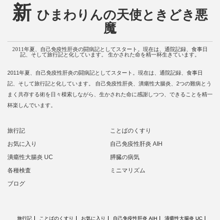
新
ひまわりんの天使ときどき悪
魔
2011年夏、自己免疫性肝炎の闘病記としてスタート。現在は、通院記録、食事日
記、そして旅行記と化しています。 生かされた命を精一杯生きています。
2011年夏、自己免疫性肝炎の闘病記としてスタート。現在は、通院記録、食事日
記、そして旅行記と化しています。 自己免疫性肝炎、潰瘍性大腸炎、2つの難病とう
まく共存する術を日々模索しながら、生かされた命に感謝しつつ、できることを精一
杯楽しんでいます。
旅行記
ことばのくすり
お気に入り
自己免疫性肝炎 AIH
潰瘍性大腸炎 UC
膵臓の病気
各種検査
ミニマリズム
ブログ
旅行記
ことばのくすり
お気に入り
自己免疫性肝炎 AIH
潰瘍性大腸炎 UC