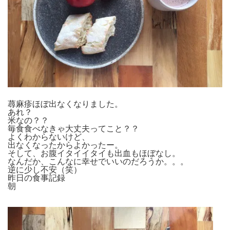
蕁麻疹ほぼ出なくなりました。
あれ？
米なの？？
毎食食べなきゃ大丈夫ってこと？？
よくわからないけど、
出なくなったからよかったー。
そして、お腹イタイイタイも出血もほぼなし。
なんだか、こんなに幸せでいいのだろうか。。。
逆に少し不安（笑）
昨日の食事記録
朝