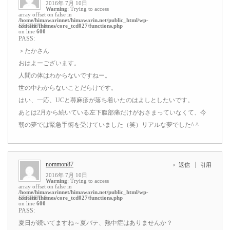
2016年 7月 10日
Warning
: Trying to access
array offset on false in
/home/himawarinnet/himawarin.net/public_html/wp-
content/themes/core_tcd027/functions.php
SECRET: 0
on line
600
PASS:
＞たかさん
おはよーございます。
人間の体はわからないですねー。
世の中わからないことだらけです。
はい、一応、UCと蕁麻疹が落ち着いたのはよしとしたいです。
あとは2月から続いている左下腹部痛だけがおさまっていなくて、今
朝の夢では緊急手術を受けていました（笑）リアルな夢でした^ ^
nommon87
返信
引用
2016年 7月 10日
Warning
: Trying to access
array offset on false in
/home/himawarinnet/himawarin.net/public_html/wp-
content/themes/core_tcd027/functions.php
SECRET: 0
on line
600
PASS:
夏日が続いてますね～夏バテ、熱中症はありませんか？