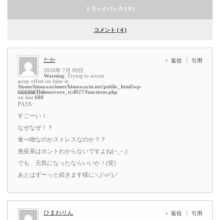
トラックバック ( 0 )
コメント ( 4 )
たか
返信
引用
2016年 7月 09日
Warning
: Trying to access
array offset on false in
/home/himawarinnet/himawarin.net/public_html/wp-
content/themes/core_tcd027/functions.php
SECRET: 0
on line
600
PASS:
すごーい！
なぜなぜ！？
食べ物なのかストレスなのか？？
免疫系はホントわからないですよね(~_~;)
でも、元気になったならいいか！(笑)
あとはずーっと続きます様に＼(^o^)／
ひまわりん
返信
引用