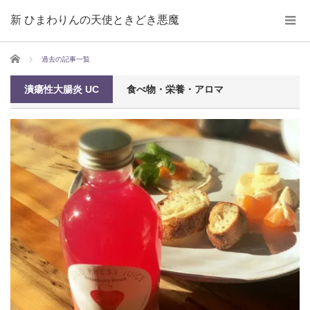
新 ひまわりんの天使ときどき悪魔
ホーム
過去の記事一覧
潰瘍性大腸炎 UC
食べ物・栄養・アロマ