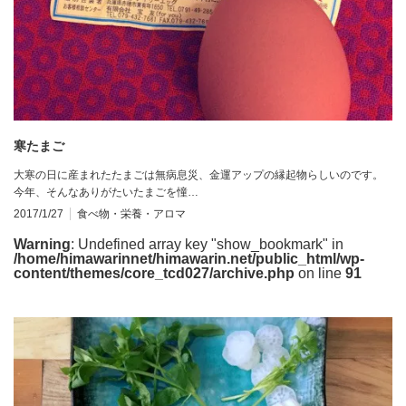
寒たまご
大寒の日に産まれたたまごは無病息災、金運アップの縁起物らしいのです。
今年、そんなありがたいたまごを憧…
2017/1/27
食べ物・栄養・アロマ
Warning
: Undefined array key "show_bookmark" in
/home/himawarinnet/himawarin.net/public_html/wp-
content/themes/core_tcd027/archive.php
on line
91