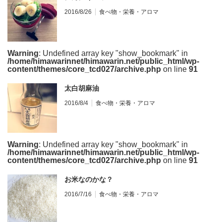
2016/8/26
食べ物・栄養・アロマ
Warning
: Undefined array key "show_bookmark" in
/home/himawarinnet/himawarin.net/public_html/wp-
content/themes/core_tcd027/archive.php
on line
91
太白胡麻油
2016/8/4
食べ物・栄養・アロマ
Warning
: Undefined array key "show_bookmark" in
/home/himawarinnet/himawarin.net/public_html/wp-
content/themes/core_tcd027/archive.php
on line
91
お米なのかな？
2016/7/16
食べ物・栄養・アロマ