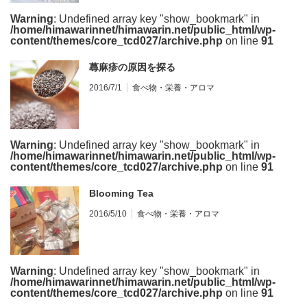
Warning
: Undefined array key "show_bookmark" in
/home/himawarinnet/himawarin.net/public_html/wp-
content/themes/core_tcd027/archive.php
on line
91
蕁麻疹の原因を探る
2016/7/1
食べ物・栄養・アロマ
Warning
: Undefined array key "show_bookmark" in
/home/himawarinnet/himawarin.net/public_html/wp-
content/themes/core_tcd027/archive.php
on line
91
Blooming Tea
2016/5/10
食べ物・栄養・アロマ
Warning
: Undefined array key "show_bookmark" in
/home/himawarinnet/himawarin.net/public_html/wp-
content/themes/core_tcd027/archive.php
on line
91