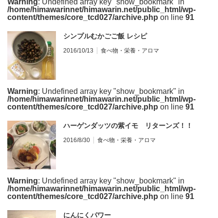
Warning
: Undefined array key "show_bookmark" in
/home/himawarinnet/himawarin.net/public_html/wp-
content/themes/core_tcd027/archive.php
on line
91
シンプルむかごご飯 レシピ
2016/10/13
食べ物・栄養・アロマ
Warning
: Undefined array key "show_bookmark" in
/home/himawarinnet/himawarin.net/public_html/wp-
content/themes/core_tcd027/archive.php
on line
91
ハーゲンダッツの紫イモ リターンズ！！
2016/8/30
食べ物・栄養・アロマ
Warning
: Undefined array key "show_bookmark" in
/home/himawarinnet/himawarin.net/public_html/wp-
content/themes/core_tcd027/archive.php
on line
91
にんにくパワー