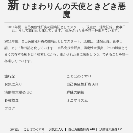
新
ひまわりんの天使ときどき悪
魔
2011年夏、自己免疫性肝炎の闘病記としてスタート。現在は、通院記録、食事日
記、そして旅行記と化しています。 生かされた命を精一杯生きています。
2011年夏、自己免疫性肝炎の闘病記としてスタート。現在は、通院記録、食事日
記、そして旅行記と化しています。 自己免疫性肝炎、潰瘍性大腸炎、2つの難病とう
まく共存する術を日々模索しながら、生かされた命に感謝しつつ、できることを精一
杯楽しんでいます。
旅行記
ことばのくすり
お気に入り
自己免疫性肝炎 AIH
潰瘍性大腸炎 UC
膵臓の病気
各種検査
ミニマリズム
ブログ
旅行記
ことばのくすり
お気に入り
自己免疫性肝炎 AIH
潰瘍性大腸炎 UC