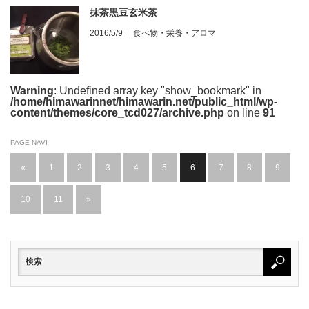
抹茶黒豆玄米茶
2016/5/9
食べ物・栄養・アロマ
Warning
: Undefined array key "show_bookmark" in
/home/himawarinnet/himawarin.net/public_html/wp-
content/themes/core_tcd027/archive.php
on line
91
PAGE NAVI
«
1
2
3
4
5
6
7
8
9
10
11
»