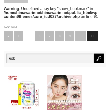
Warning
: Undefined array key "show_bookmark" in
/home/himawarinnet/himawarin.net/public_html/wp-
content/themes/core_tcd027/archive.php
on line
91
PAGE NAVI
«
1
…
6
7
8
9
10
11