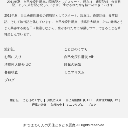
2011年夏、自己免疫性肝炎の闘病記としてスタート。現在は、通院記録、食事日
記、そして旅行記と化しています。 生かされた命を精一杯生きています。
2011年夏、自己免疫性肝炎の闘病記としてスタート。現在は、通院記録、食事日
記、そして旅行記と化しています。 自己免疫性肝炎、潰瘍性大腸炎、2つの難病とう
まく共存する術を日々模索しながら、生かされた命に感謝しつつ、できることを精一
杯楽しんでいます。
旅行記
ことばのくすり
お気に入り
自己免疫性肝炎 AIH
潰瘍性大腸炎 UC
膵臓の病気
各種検査
ミニマリズム
ブログ
旅行記
ことばのくすり
お気に入り
自己免疫性肝炎 AIH
潰瘍性大腸炎 UC
膵臓の病気
各種検査
ミニマリズム
ブログ
新 ひまわりんの天使ときどき悪魔
All rights reserved.