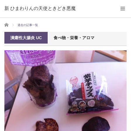
新 ひまわりんの天使ときどき悪魔
ホーム
過去の記事一覧
潰瘍性大腸炎 UC
食べ物・栄養・アロマ