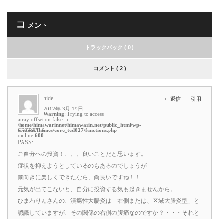
コ
メント
トラックバック ( 0 )
コメント ( 2 )
hide
返信
引用
2012年 3月 19日
Warning
: Trying to access
array offset on false in
/home/himawarinnet/himawarin.net/public_html/wp-
content/themes/core_tcd027/functions.php
SECRET: 0
on line
600
PASS:
ご自分への投資！、、、良いことだと思います。
症状を抑えようとしているのもあるのでしょうが
前向きに楽しくできたなら、尚良いですね！！
元気が出てこないと、自分に投資する気も起きませんから。
ひまわりんさんの、潰瘍性大腸炎は「右側または、区域大腸炎型」と
認識していますが、その関係の右側の腹痛なのですか？・・・それと