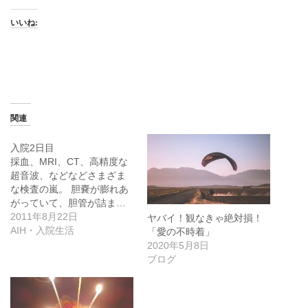
いいね:
関連
入院2日目
採血、MRI、CT、高精度な
超音波、などなどさまざま
な検査の嵐。 胆嚢が膨れあ
がっていて、胆管が詰ま…
2011年8月22日
ヤバイ！観なきゃ絶対損！
AIH・入院生活
「愛の不時着」
2020年5月8日
ブログ