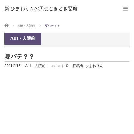
新 ひまわりんの天使ときどき悪魔
ホーム
AIH・入院前
夏バテ？？
AIH・入院前
夏バテ？？
2011/8/15
AIH・入院前
コメント:
0
投稿者:
ひまわりん