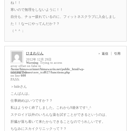
ね！！
寒いので無理をしないように！！
自分も、チョー疲れているのに、フィットネスクラブに入会しまし
た！！なーにやってんだか？？
（＾＾；
ひまわりん
返信
引用
2012年 12月 29日
Warning
: Trying to access
array offset on false in
/home/himawarinnet/himawarin.net/public_html/wp-
content/themes/core_tcd027/functions.php
SECRET: 0
on line
600
PASS:
＞hideさん
こんばんは。
仕事納めはいつですか？？
私はようやく終了しました。これから9連休です^_^
ステロイド以外のいろんな薬を試すことができるというのは、
肝臓が落ち着いて来たからできることなのでうれしいです。
ちなみにスカイクリニックって？？