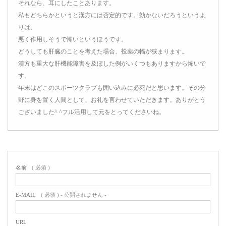
それなら、耳にしたことあります。
私もどちらかというと漢方には否定的です。効かないだろうというよ
りは、
悪く作用しそうで怖いというほうです。
どうしても肝臓のことを考えた場合、投薬の幅が狭まります。
漢方も重大な肝機能障害を及ぼした例がいくつもありますから怖いで
す。
年末はどこのスポーツクラブも囲い込みに必死だと思います。その分
野に身を置く人間として、お礼を言わせていただきます。ありがとう
ございました^ ^フル活用して元をとってくださいね。
名前
( 必須 )
E-MAIL
( 必須 ) - 公開されません -
URL