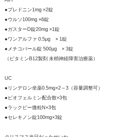
●プレドニン1mg ×2錠
●ウルソ100mg ×6錠
●ガスターD錠20mg ×1錠
●ワンアルファ 0.5μg × 1錠
●メチコバール錠 500μg × 3錠
（ビタミンB12製剤 末梢神経障害治療薬）
UC
●リンデロン坐薬0.5mg×2～3（容量調整可）
●ビオフェルミン配合散×3包
●ラックビー微粒N×3包
●セレキノン錠100mg×3錠
クリスマス当日だったせいか、