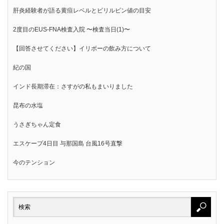
肝炎経験者が語る黄疸レベルとビリルビン値の目安
2度目のEUS-FNA検査入院 〜検査当日(1)〜
【回答させてください】イリボーの飲み方について
紀の国
インド長期滞在：さすがの私もまいりました
昆布の水塩
うさぎちゃん定食
エスケープ4日目 与那国島 台風16号直撃
今のテンション