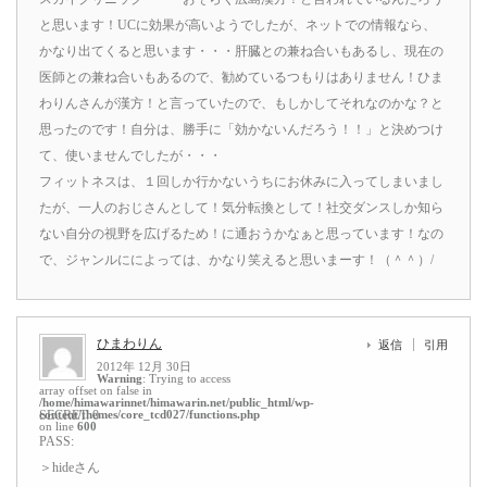
と思います！UCに効果が高いようでしたが、ネットでの情報なら、
かなり出てくると思います・・・肝臓との兼ね合いもあるし、現在の
医師との兼ね合いもあるので、勧めているつもりはありません！ひま
わりんさんが漢方！と言っていたので、もしかしてそれなのかな？と
思ったのです！自分は、勝手に「効かないんだろう！！」と決めつけ
て、使いませんでしたが・・・
フィットネスは、１回しか行かないうちにお休みに入ってしまいまし
たが、一人のおじさんとして！気分転換として！社交ダンスしか知ら
ない自分の視野を広げるため！に通おうかなぁと思っています！なの
で、ジャンルにによっては、かなり笑えると思いまーす！（＾＾）/
ひまわりん
返信
引用
2012年 12月 30日
Warning
: Trying to access
array offset on false in
/home/himawarinnet/himawarin.net/public_html/wp-
content/themes/core_tcd027/functions.php
SECRET: 0
on line
600
PASS:
＞hideさん