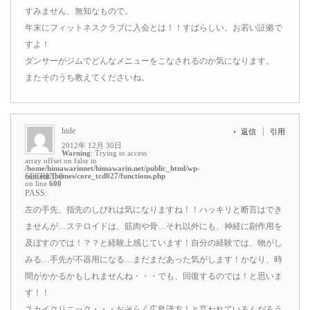
すみません、無知なもので。
年末にフィットネスクラブに入会とは！！すばらしい。お若い証拠で
すよ！
ダンサーがジムでどんなメニューをこなされるのか気になります。
またそのうち教えてくださいね。
hide
返信
引用
2012年 12月 30日
Warning
: Trying to access
array offset on false in
/home/himawarinnet/himawarin.net/public_html/wp-
content/themes/core_tcd027/functions.php
SECRET: 0
on line
600
PASS:
左の手先、指先のしびれは気になりますね！！ハッキリと断言はでき
ませんが…ステロイドは、筋肉や骨…それ以外にも、神経に副作用を
及ぼすのでは！？？と経験上感じています！自分の経験では、物がし
みる…手先が不器用になる…まだまだあった気がします！かなり、時
間がかかるかもしれませんね・・・でも、回復するのでは！と思いま
す！！
スカイクリニック・・・おそらく広島漢方！と言われているんだろう