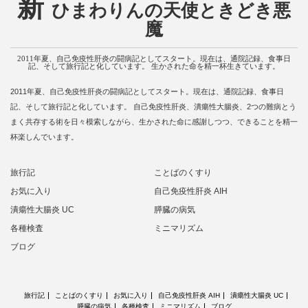
新
ひまわりんの天使ときどき悪
魔
2011年夏、自己免疫性肝炎の闘病記としてスタート。現在は、通院記録、食事日
記、そして旅行記と化しています。 生かされた命を精一杯生きています。
2011年夏、自己免疫性肝炎の闘病記としてスタート。現在は、通院記録、食事日
記、そして旅行記と化しています。 自己免疫性肝炎、潰瘍性大腸炎、2つの難病とう
まく共存する術を日々模索しながら、生かされた命に感謝しつつ、できることを精一
杯楽しんでいます。
旅行記
ことばのくすり
お気に入り
自己免疫性肝炎 AIH
潰瘍性大腸炎 UC
膵臓の病気
各種検査
ミニマリズム
ブログ
旅行記
ことばのくすり
お気に入り
自己免疫性肝炎 AIH
潰瘍性大腸炎 UC
膵臓の病気
各種検査
ミニマリズム
ブログ