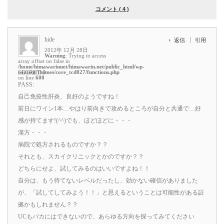
コメント ( 4 )
hide
返信
引用
2012年 12月 28日
Warning
: Trying to access
array offset on false in
/home/himawarinnet/himawarin.net/public_html/wp-
content/themes/core_tcd027/functions.php
SECRET: 0
on line
600
PASS:
自己免疫性肝炎、良好のようですね！
前日にワイン1本…やはり前向きで攻めるところが自分と共通で…好
感が持てます!(^^)でも、ほどほどに・・・
漢方・・・
病院で処方されるものですか？？
それとも、スカイクリニックとかのですか？？
どちらにせよ、試してみるのはいいですよね！！
自分は、もう待てないレベルだったし、効かない確信がありました
が、「試してしてみよう！！」と思えるということは可能性がある証
拠かもしれません？？
UCもバカにはできないので、あらゆる方向を探ってみてください