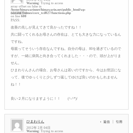
Warning
: Trying to access
array offset on false in
/home/himawarinnet/himawarin.net/public_html/wp-
content/themes/core_tcd027/functions.php
SECRET: 0
on line
600
PASS:
改善の兆しが見えてきて良かったですね！！
共に闘ってくれるお母さんの存在は、とても大きな力になっているん
ですね。
母親ってそういう存在なんですね。自分の母は、80を過ぎているので
すが、一緒に病気と向き合ってくれました・・・ので、頭が上がりま
せん。
ひまわりんさんの場合、お母さんは若いのですから、今はお世話にな
って、後でゆっくりと少しずつ返してゆけば良いのかもしれません
ね！！
良い２月になりますように！！ (^-^*)/
ひまわりん
返信
引用
2012年 2月 04日
Warning
: Trying to access