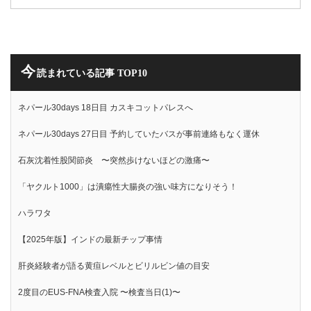
今
読まれている記事 TOP10
ネパール30days 18日目 カスキコットパレスへ
ネパール30days 27日目 予約していたバスが事前連絡もなく運休
石灰沈着性股関節炎 〜突然歩けないほどの激痛〜
「ヤクルト1000」は潰瘍性大腸炎の強い味方になりそう！
ハラワタ
【2025年版】インドの最新チップ事情
肝炎経験者が語る黄疸レベルとビリルビン値の目安
2度目のEUS-FNA検査入院 〜検査当日(1)〜