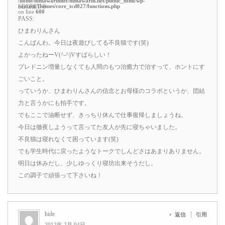
/home/himawarinnet/himawarin.net/public_html/wp-
content/themes/core_tcd027/functions.php
SECRET: 0
on line
600
PASS:
ひまわりんさん
こんばんわ。今日は夜遊びしてる不良猫です(笑)
よかったねーV(^-^)Vすばらしい！
プレドニン増量しなくても人間のもつ治癒力で治すって、ホントにす
ごいこと。
っていうか、ひまわりんさんの信念とお母様のコラボというか、団結
力と言うかにも拍手です。
でもここで油断せず、きっちり休んで仕事復帰しましょうね。
今日は徹夜しようって言ってた友人が先に寝ちゃいました。
不良猫は寝れなくて困っています(笑)
でも学生時代に戻ったようなトークでしんどさはあまりありません。
明日は休みだし、少しゆっくり寝坊出来そうだし。
この調子で頑張って下さいね！
hide
返信
引用
2012年 2月 04日