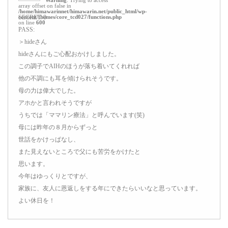
Warning
: Trying to access
array offset on false in
/home/himawarinnet/himawarin.net/public_html/wp-
content/themes/core_tcd027/functions.php
SECRET: 0
on line
600
PASS:
＞hideさん
hideさんにもご心配おかけしました。
この調子でAIHのほうが落ち着いてくれれば
他の不調にも耳を傾けられそうです。
母の力は偉大でした。
アホかと言われそうですが
うちでは「ママリン療法」と呼んでいます(笑)
母には昨年の８月からずっと
世話をかけっぱなし、
また見えないところで父にも苦労をかけたと
思います。
今年はゆっくりとですが、
家族に、友人に恩返しをする年にできたらいいなと思っています。
よい休日を！