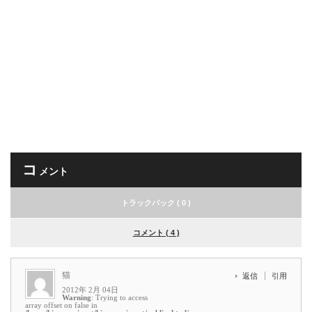
コ
メント
トラックバック ( 0 )
コメント ( 4 )
猫
返信
引用
2012年 2月 04日
Warning
: Trying to access
array offset on false in