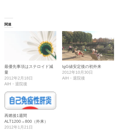
込
み
中…
関連
最優先事項はステロイド減
IgG値安定後の初外来
量
2012年10月30日
2012年2月18日
AIH・退院後
AIH・退院後
再燃後1週間
ALT1200→800（外来）
2012年1月21日