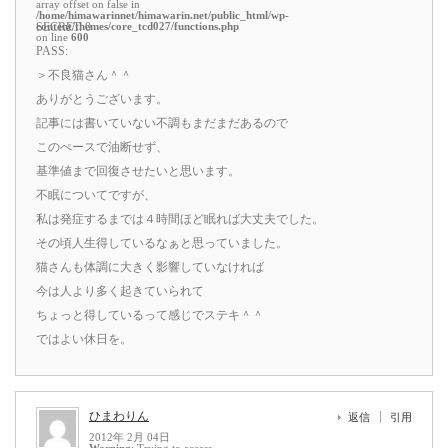
array offset on false in
/home/himawarinnet/himawarin.net/public_html/wp-
content/themes/core_tcd027/functions.php
SECRET: 0
on line
600
PASS:
＞不良猫さん＾＾
ありがとうございます。
記事には書いていない不調もまだまだあるので
このぺースで油断せず、
基準値まで回復させたいと思います。
不眠についてですが、
私は発症するまでは４時間ほど眠れば大丈夫でした。
その頃人生得しているなぁと思っていました。
猫さんも体調に大きく影響していなければ
今は人より多く起きていられて
ちょっと得しているって感じでステキ＾＾
ではよい休日を。
ひまわりん
返信
引用
2012年 2月 04日