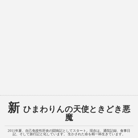
新
ひまわりんの天使ときどき悪
魔
2011年夏、自己免疫性肝炎の闘病記としてスタート。現在は、通院記録、食事日
記、そして旅行記と化しています。 生かされた命を精一杯生きています。