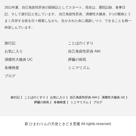
2011年夏、自己免疫性肝炎の闘病記としてスタート。現在は、通院記録、食事日
記、そして旅行記と化しています。 自己免疫性肝炎、潰瘍性大腸炎、2つの難病とう
まく共存する術を日々模索しながら、生かされた命に感謝しつつ、できることを精一
杯楽しんでいます。
旅行記
ことばのくすり
お気に入り
自己免疫性肝炎 AIH
潰瘍性大腸炎 UC
膵臓の病気
各種検査
ミニマリズム
ブログ
旅行記
ことばのくすり
お気に入り
自己免疫性肝炎 AIH
潰瘍性大腸炎 UC
膵臓の病気
各種検査
ミニマリズム
ブログ
新 ひまわりんの天使ときどき悪魔
All rights reserved.