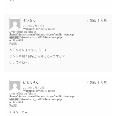
＾）
タンタカ
返信
引用
2012年 7月 18日
Warning
: Trying to access
array offset on false in
/home/himawarinnet/himawarin.net/public_html/wp-
content/themes/core_tcd027/functions.php
SECRET: 0
on line
600
PASS:
夕日がキレイです♪( ´▽｀)
ホント綺麗！自宅から見えるんですか？
いいですね～。
ひまわりん
返信
引用
2012年 7月 19日
Warning
: Trying to access
array offset on false in
/home/himawarinnet/himawarin.net/public_html/wp-
content/themes/core_tcd027/functions.php
SECRET: 0
on line
600
PASS:
＞きなこさん