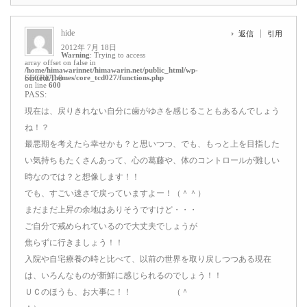
hide
返信
引用
2012年 7月 18日
Warning
: Trying to access
array offset on false in
/home/himawarinnet/himawarin.net/public_html/wp-
content/themes/core_tcd027/functions.php
SECRET: 0
on line
600
PASS:
現在は、戻りきれない自分に歯がゆさを感じることもあるんでしょう
ね！？
最悪期を考えたら幸せかも？と思いつつ、でも、もっと上を目指した
い気持ちもたくさんあって、心の葛藤や、体のコントロールが難しい
時なのでは？と想像します！！
でも、すごい速さで戻っていますよー！（＾＾）
まだまだ上昇の余地はありそうですけど・・・
ご自分で戒められているので大丈夫でしょうが
焦らずに行きましょう！！
入院や自宅療養の時と比べて、以前の世界を取り戻しつつある現在
は、いろんなものが新鮮に感じられるのでしょう！！
ＵＣのほうも、お大事に！！ （＾