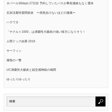
ネパール30days 27日目 予約していたバスが事前連絡もなく運休
石灰沈着性股関節炎 〜突然歩けないほどの激痛〜
ハラワタ
「ヤクルト1000」は潰瘍性大腸炎の強い味方になりそう！
人間ドック結果 2016
サーフィン
痛恨の一撃
UC潰瘍性大腸炎と副交感神経の相関
ゆったりゆったり