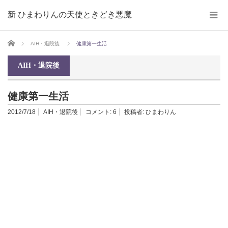
新 ひまわりんの天使ときどき悪魔
ホーム
AIH・退院後
健康第一生活
AIH・退院後
健康第一生活
2012/7/18
AIH・退院後
コメント:
6
投稿者:
ひまわりん