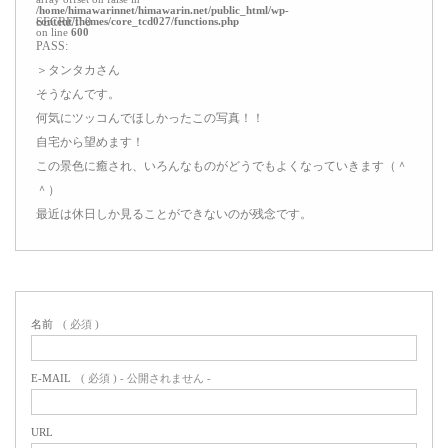
/home/himawarinnet/himawarin.net/public_html/wp-
content/themes/core_tcd027/functions.php
SECRET: 0
on line
600
PASS:
＞タンタカさん
そうなんです。
何気にツッコんでほしかったこの写真！！
自宅から望めます！
この景色に癒され、いろんなものがどうでもよくなっていきます（＾
＾）
最近は休日しか見ることができないのが残念です。
名前
( 必須 )
E-MAIL
( 必須 ) - 公開されません -
URL