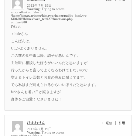
2012年 7月 19日
Warning
: Trying to access
array offset on false in
/home/himawarinnet/himawarin.net/public_html/wp-
content/themes/core_tcd027/functions.php
SECRET: 0
on line
600
PASS:
＞hideさん
こんばんは。
UCがよくありません。
この前の食中毒以降、調子が悪いんです。
主治医に相談したほうがいいんだと思いますが
行ったからと言ってよくなるわけでもないので
増えるトイレ回数とお腹の痛みに耐えてます。
でも私はまだ耐えられるからいいほうだと思います。
hideさんも暑い日が続きますが
身体をご自愛くださいませね！
ひまわりん
返信
引用
2012年 7月 19日
Warning
: Trying to access
array offset on false in