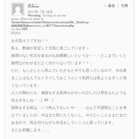
きなこ
返信
引用
2012年 7月 18日
Warning
: Trying to access
array offset on false in
/home/himawarinnet/himawarin.net/public_html/wp-
content/themes/core_tcd027/functions.php
SECRET: 0
on line
600
PASS:
お元気そうですね＾＾
私も、数値が安定して元気に過ごしています～
無理のない生活を送るのも結構難しいというか・・・どこまでいくと
無理なのかがまだよく分からないでいます＾＾；
ただ、もしかしたら死んでいたかもと今でも思っているので、今出来
ることはなんでもトライしておこうという気持ちは前よりもずっと強
くなっています。
人との関わりも、感謝をする気持ちがホンの少しだけ芽生えたような
気もするしね・・( ´艸｀)
病気をする前は、いつ死んでもいいや・・・なんて不謹慎なことを考
えていましたが、今はまだ死にたくないし、やりたいこともまだまだ
あるので、気を付けながら生活をしていこうと思っています。
またお邪魔します。。。