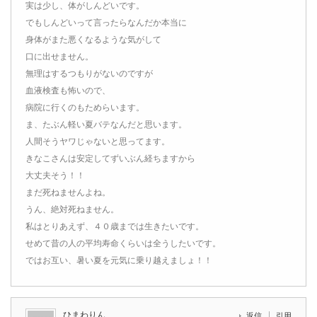
実は少し、体がしんどいです。
でもしんどいって言ったらなんだか本当に
身体がまた悪くなるような気がして
口に出せません。
無理はするつもりがないのですが
血液検査も怖いので、
病院に行くのもためらいます。
ま、たぶん軽い夏バテなんだと思います。
人間そうヤワじゃないと思ってます。
きなこさんは安定してずいぶん経ちますから
大丈夫そう！！
まだ死ねませんよね。
うん、絶対死ねません。
私はとりあえず、４０歳までは生きたいです。
せめて昔の人の平均寿命くらいは全うしたいです。
ではお互い、暑い夏を元気に乗り越えましょ！！
ひまわりん
返信
引用