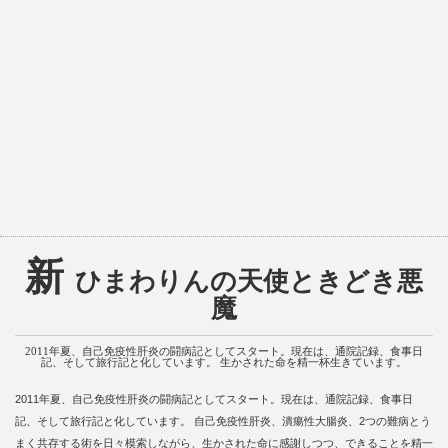
新
ひまわりんの天使ときどき悪
魔
2011年夏、自己免疫性肝炎の闘病記としてスタート。現在は、通院記録、食事日
記、そして旅行記と化しています。 生かされた命を精一杯生きています。
2011年夏、自己免疫性肝炎の闘病記としてスタート。現在は、通院記録、食事日
記、そして旅行記と化しています。 自己免疫性肝炎、潰瘍性大腸炎、2つの難病とう
まく共存する術を日々模索しながら、生かされた命に感謝しつつ、できることを精一