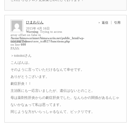
ひまわりん
返信
引用
2015年 4月 16日
Warning
: Trying to access
array offset on false in
/home/himawarinnet/himawarin.net/public_html/wp-
content/themes/core_tcd027/functions.php
SECRET: 0
on line
600
PASS:
＞toitoitoiさん
こんばんは。
そのように言っていただけるなんて幸せです。
ありがとうございます。
劇症肝炎！！
主治医にも一応言いましたが、遺伝はないとのこと。
母は薬剤性肝炎からの劇症肝炎でした。なんらかの関係があるんじゃ
ないかなぁって私は思ってます。
同じような方がいらっしゃるなんて、ビックリです。