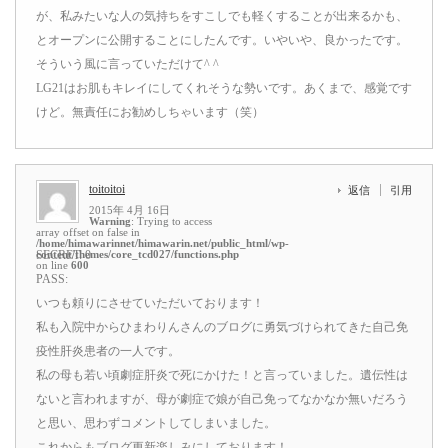
が、私みたいな人の気持ちをすこしでも軽くすることが出来るかも、
とオープンに公開することにしたんです。いやいや、良かったです。
そういう風に言っていただけて^ ^
LG21はお肌もキレイにしてくれそうな勢いです。あくまで、感覚です
けど。無責任にお勧めしちゃいます（笑）
toitoitoi
返信
引用
2015年 4月 16日
Warning
: Trying to access
array offset on false in
/home/himawarinnet/himawarin.net/public_html/wp-
content/themes/core_tcd027/functions.php
SECRET: 0
on line
600
PASS:
いつも頼りにさせていただいております！
私も入院中からひまわりんさんのブログに勇気づけられてきた自己免
疫性肝炎患者の一人です。
私の母も若い頃劇症肝炎で死にかけた！と言っていました。遺伝性は
ないと言われますが、母が劇症で娘が自己免ってなかなか無いだろう
と思い、思わずコメントしてしまいました。
これからもブログ更新楽しみにしております！