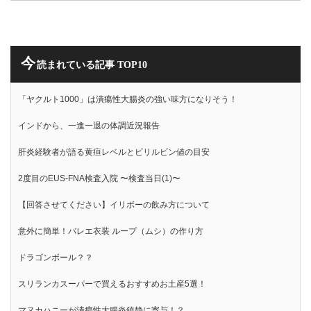
今
読まれている記事 TOP10
「ヤクルト1000」は潰瘍性大腸炎の強い味方になりそう！
インドから、一進一退の体調近況報告
肝炎経験者が語る黄疸レベルとビリルビン値の目安
2度目のEUS-FNA検査入院 〜検査当日(1)〜
【回答させてください】イリボーの飲み方について
意外に簡単！バレエ衣装 ループ（ムシ）の作り方
ドラゴンボール？？
スリランカスーパーで買えるおすすめお土産5選！
マヌカハニーが潰瘍性大腸炎鎮静に寄与！？