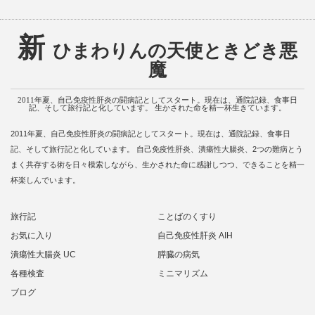
新
ひまわりんの天使ときどき悪
魔
2011年夏、自己免疫性肝炎の闘病記としてスタート。現在は、通院記録、食事日
記、そして旅行記と化しています。 生かされた命を精一杯生きています。
2011年夏、自己免疫性肝炎の闘病記としてスタート。現在は、通院記録、食事日
記、そして旅行記と化しています。 自己免疫性肝炎、潰瘍性大腸炎、2つの難病とう
まく共存する術を日々模索しながら、生かされた命に感謝しつつ、できることを精一
杯楽しんでいます。
旅行記
ことばのくすり
お気に入り
自己免疫性肝炎 AIH
潰瘍性大腸炎 UC
膵臓の病気
各種検査
ミニマリズム
ブログ