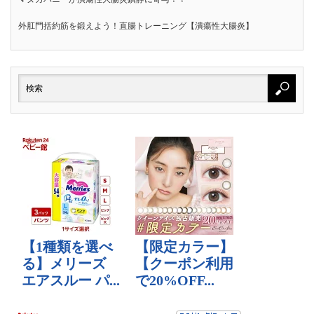
外肛門括約筋を鍛えよう！直腸トレーニング【潰瘍性大腸炎】