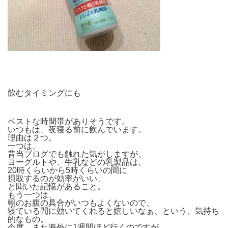
飲むタイミングにも
ベストな時間帯がありそうです。
いつもは、夜寝る前に飲んでいます。
理由は２つ。
一つは、
昔当ブログでも触れた気がしますが、
ヨーグルトや、牛乳などの乳製品は、
20時くらいから5時くらいの間に
摂取するのが効率がいい、
と聞いた記憶があること。
もう一つは、
朝のお腹の具合がいつもよくないので、
寝ている間に効いてくれると嬉しいなぁ、という、気持ち
的なもの。
今度、また海外に1週間ほど行くのですが、