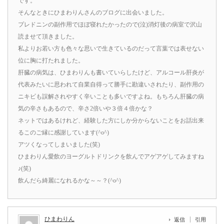
です。
そんなときにひまわりんさんのブログに出会いました。
プレドニンの副作用でほぼ寝れたかったので(泣)消灯後の病室で沢山
読ませて頂きました。
私よりお若い方も色々な思いで生きているのだって言葉では表せない
位に胸に打たれました。
肝臓の病気は、ひまわりんも書いていらしたけど、アルコール肝炎が
代表みたいに思われて自業自得って勝手に勘違いされたり、副作用の
ニキビも誤解されやすく辛いことも多いですよね。もちろん肝臓の病
気の辛さもあるので、辛さ2倍いや３倍４倍かな？
ネットではあるけれど、経験した方にしか分からないことをお話出来
るこのご縁に感謝しています(^o^)
アツくなってしまいました(笑)
ひまわりん愛飲のヨーグルトドリンクを飲んでアゲアゲしてみますね
♪(笑)
飲んだら綺麗になれるかな～～？(^o^)
ひまわりん
返信
引用