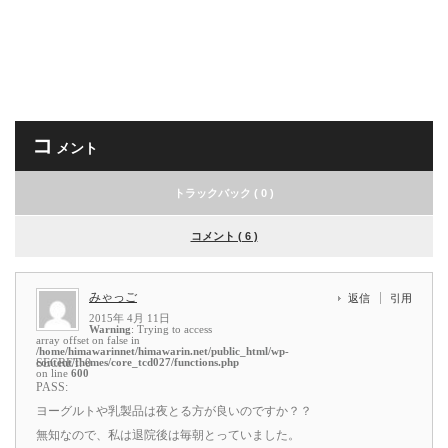
コ
メント
トラックバック ( 0 )
コメント ( 6 )
みゃっご
返信
引用
2015年 4月 11日
Warning
: Trying to access
array offset on false in
/home/himawarinnet/himawarin.net/public_html/wp-
content/themes/core_tcd027/functions.php
SECRET: 0
on line
600
PASS:
ヨーグルトや乳製品は夜とる方が良いのですか？？
無知なので、私は退院後は毎朝とっていました。