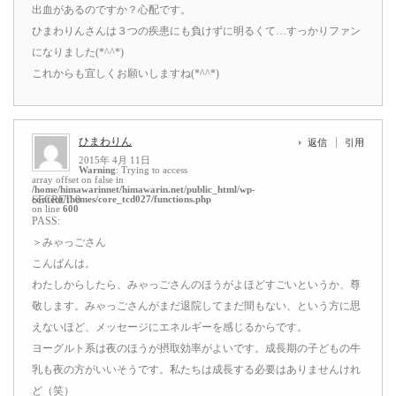
出血があるのですか？心配です。
ひまわりんさんは３つの疾患にも負けずに明るくて…すっかりファン
になりました(*^^*)
これからも宜しくお願いしますね(*^^*)
ひまわりん
返信
引用
2015年 4月 11日
Warning
: Trying to access
array offset on false in
/home/himawarinnet/himawarin.net/public_html/wp-
content/themes/core_tcd027/functions.php
SECRET: 0
on line
600
PASS:
＞みゃっごさん
こんばんは。
わたしからしたら、みゃっごさんのほうがよほどすごいというか、尊
敬します。みゃっごさんがまだ退院してまだ間もない、という方に思
えないほど、メッセージにエネルギーを感じるからです。
ヨーグルト系は夜のほうが摂取効率がよいです。成長期の子どもの牛
乳も夜の方がいいそうです。私たちは成長する必要はありませんけれ
ど（笑）