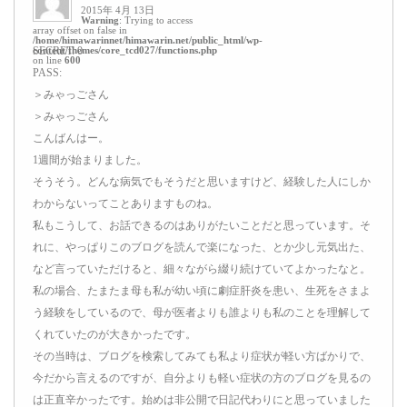
2015年 4月 13日
Warning
: Trying to access
array offset on false in
/home/himawarinnet/himawarin.net/public_html/wp-
content/themes/core_tcd027/functions.php
SECRET: 0
on line
600
PASS:
＞みゃっごさん
＞みゃっごさん
こんばんはー。
1週間が始まりました。
そうそう。どんな病気でもそうだと思いますけど、経験した人にしか
わからないってことありますものね。
私もこうして、お話できるのはありがたいことだと思っています。そ
れに、やっぱりこのブログを読んで楽になった、とか少し元気出た、
など言っていただけると、細々ながら綴り続けていてよかったなと。
私の場合、たまたま母も私が幼い頃に劇症肝炎を患い、生死をさまよ
う経験をしているので、母が医者よりも誰よりも私のことを理解して
くれていたのが大きかったです。
その当時は、ブログを検索してみても私より症状が軽い方ばかりで、
今だから言えるのですが、自分よりも軽い症状の方のブログを見るの
は正直辛かったです。始めは非公開で日記代わりにと思っていました