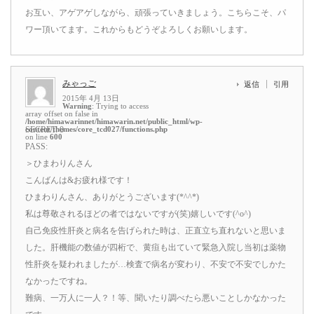
お互い、アゲアゲしながら、頑張っていきましょう。こちらこそ、パ
ワー頂いてます。これからもどうぞよろしくお願いします。
みゃっご
返信
引用
2015年 4月 13日
Warning
: Trying to access
array offset on false in
/home/himawarinnet/himawarin.net/public_html/wp-
content/themes/core_tcd027/functions.php
SECRET: 0
on line
600
PASS:
＞ひまわりんさん
こんばんは&お疲れ様です！
ひまわりんさん、ありがとうございます(*^^*)
私は尊敬されるほどの者ではないですが(笑)嬉しいです(^o^)
自己免疫性肝炎と病名を告げられた時は、正直立ち直れないと思いま
した。肝機能の数値が四桁で、黄疸も出ていて緊急入院し当初は薬物
性肝炎を疑われましたが…検査で病名が変わり、不安で不安でしかた
なかったですね。
難病、一万人に一人？！等、聞いたり調べたら悪いことしかなかった