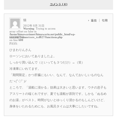
コメント ( 4 )
猫
返信
引用
2012年 8月 31日
Warning
: Trying to access
array offset on false in
/home/himawarinnet/himawarin.net/public_html/wp-
content/themes/core_tcd027/functions.php
SECRET: 0
on line
600
PASS:
ひまわりんさん
ローソンにおいてありましたよ。
しっかり買い込んで（といっても３つだけ）←（笑）
冷凍庫にいれてます。
「期間限定」かつ肝臓にもいい、なんて、なんておいしいものなん
だヽ(ﾟ◇ﾟ )ﾉ
ところで、「湯船に浸かる」効果は大きいと思います。ウチの息子も
アスリートの端くれですが、夏でも湯船が原則です。しかも「ぬるめ
のお湯」がベスト。時間がないとゆっくり浸かるのもしんどいけど、
身体をいたわるためにも、お風呂タイムは大事にしたいですね。