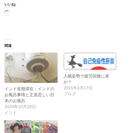
いいね:
読
み
込
み
中…
関連
入眠姿勢で疲労回復に差
が？
2015年3月17日
インド長期滞在：インドの
ブログ
お風呂事情と正直恋しい日
本のお風呂
2024年10月20日
インド