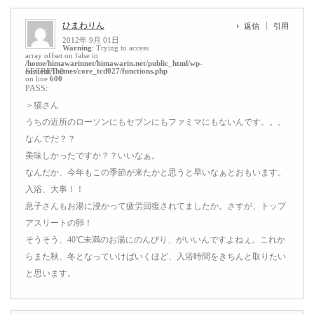
ひまわりん
返信
引用
2012年 9月 01日
Warning
: Trying to access
array offset on false in
/home/himawarinnet/himawarin.net/public_html/wp-
content/themes/core_tcd027/functions.php
SECRET: 0
on line
600
PASS:
＞猫さん
うちの近所のローソンにもセブンにもファミマにもないんです。。。
なんでだ？？
美味しかったですか？？いいなぁ。
なんだか、今年もこの季節が来たかと思うと早いなぁとおもいます。
入浴、大事！！
息子さんもお湯に浸かって疲労回復されてましたか。さすが、トップ
アスリートの卵！
そうそう、40℃未満のお湯にのんびり、がいいんですよねぇ。これか
らまた秋、冬となっていけばいくほど、入浴時間をきちんと取りたい
と思います。