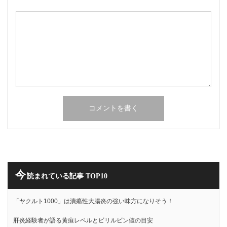
今
読まれている記事 TOP10
「ヤクルト1000」は潰瘍性大腸炎の強い味方になりそう！
肝炎経験者が語る黄疸レベルとビリルビン値の目安