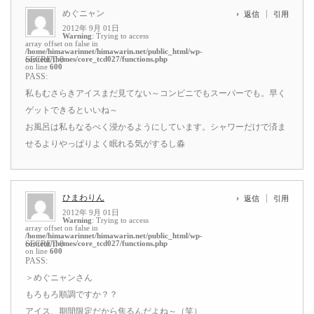
めぐニャン
返信
引用
2012年 9月 01日
Warning
: Trying to access
array offset on false in
/home/himawarinnet/himawarin.net/public_html/wp-
content/themes/core_tcd027/functions.php
SECRET: 0
on line
600
PASS:
私もむさらきアイスまだ見てない～コンビニでもスーパーでも。早く
ゲットできるといいね～
お風呂は私もなるべく浸かるようにしています。シャワーだけで済ま
せるよりやっぱりよく眠れる気がするし淼
ひまわりん
返信
引用
2012年 9月 01日
Warning
: Trying to access
array offset on false in
/home/himawarinnet/himawarin.net/public_html/wp-
content/themes/core_tcd027/functions.php
SECRET: 0
on line
600
PASS:
＞めぐニャンさん
もろもろ順調ですか？？
アイス、期間限定だから焦るんだよね～（笑）