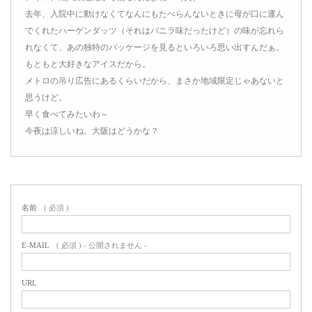
去年、入院中に動けなくてなんにもたべらんないときに母が口に運ん
でくれたハーゲンダッツ（それはバニラ味だったけど）の味が忘れら
れなくて、あの独特のパッケージを見るといろいろ思い出すんだぁ。
もともと大好きなアイスだから。
メトロの吊り広告にあるくらいだから、まさか地域限定じゃあないと
思うけど。
早く食べてみたいわ～
今夜は涼しいね。大阪はどうかな？
名前
( 必須 )
E-MAIL
( 必須 ) - 公開されません -
URL