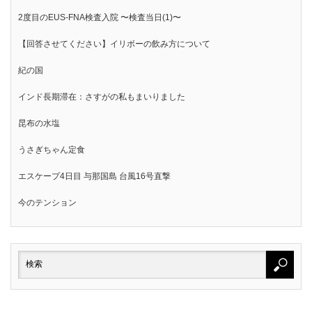
2度目のEUS-FNA検査入院 〜検査当日(1)〜
【回答させてください】イリボーの飲み方について
紀の国
インド長期滞在：さすがの私もまいりました
昆布の水塩
うさぎちゃん定食
エスケープ4日目 与那国島 台風16号直撃
今のテンション