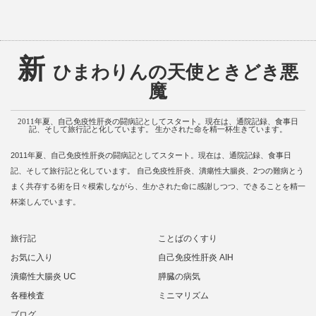
新
ひまわりんの天使ときどき悪
魔
2011年夏、自己免疫性肝炎の闘病記としてスタート。現在は、通院記録、食事日
記、そして旅行記と化しています。 生かされた命を精一杯生きています。
2011年夏、自己免疫性肝炎の闘病記としてスタート。現在は、通院記録、食事日
記、そして旅行記と化しています。 自己免疫性肝炎、潰瘍性大腸炎、2つの難病とう
まく共存する術を日々模索しながら、生かされた命に感謝しつつ、できることを精一
杯楽しんでいます。
旅行記
ことばのくすり
お気に入り
自己免疫性肝炎 AIH
潰瘍性大腸炎 UC
膵臓の病気
各種検査
ミニマリズム
ブログ