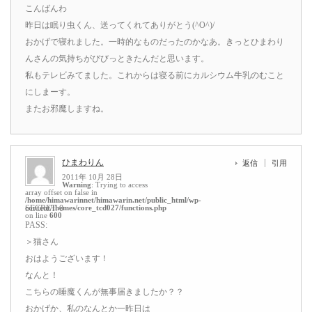
こんばんわ
昨日は眠り虫くん、送ってくれてありがとう(^O^)/
おかげで寝れました。一時的なものだったのかなあ。きっとひまわり
んさんの気持ちがびびっときたんだと思います。
私もテレビみてました。これからは寝る前にカルシウム牛乳のむこと
にしまーす。
またお邪魔しますね。
ひまわりん
返信
引用
2011年 10月 28日
Warning
: Trying to access
array offset on false in
/home/himawarinnet/himawarin.net/public_html/wp-
content/themes/core_tcd027/functions.php
SECRET: 0
on line
600
PASS:
＞猫さん
おはようございます！
なんと！
こちらの睡魔くんが無事届きましたか？？
おかげか、私のなんとか一昨日は