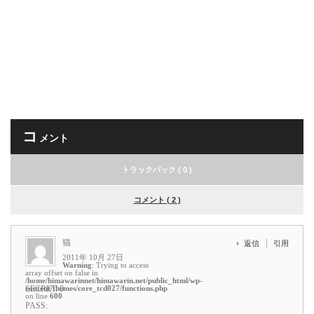
コ
メント
トラックバック ( 0 )
コメント ( 2 )
猫
返信
引用
2011年 10月 27日
Warning
: Trying to access
array offset on false in
/home/himawarinnet/himawarin.net/public_html/wp-
content/themes/core_tcd027/functions.php
SECRET: 0
on line
600
PASS: