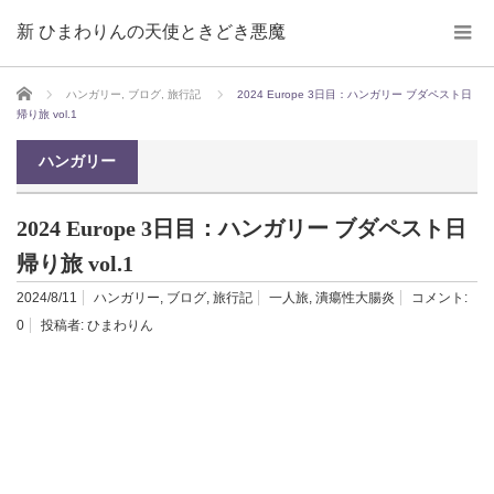
新 ひまわりんの天使ときどき悪魔
ホーム
ハンガリー
,
ブログ
,
旅行記
2024 Europe 3日目：ハンガリー ブダペスト日
帰り旅 vol.1
ハンガリー
2024 Europe 3日目：ハンガリー ブダペスト日
帰り旅 vol.1
2024/8/11
ハンガリー
,
ブログ
,
旅行記
一人旅
,
潰瘍性大腸炎
コメント:
0
投稿者:
ひまわりん