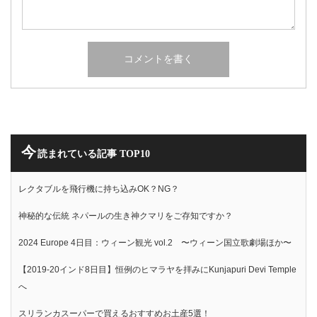
今
読まれている記事 TOP10
レクタブルを飛行機に持ち込みOK？NG？
神秘的な伝統 ネパールの生き神クマリをご存知ですか？
2024 Europe 4日目：ウィーン観光 vol.2 〜ウィーン国立歌劇場ほか〜
【2019-20インド8日目】恒例のヒマラヤを拝みにKunjapuri Devi Temple
へ
スリランカスーパーで買えるおすすめお土産5選！