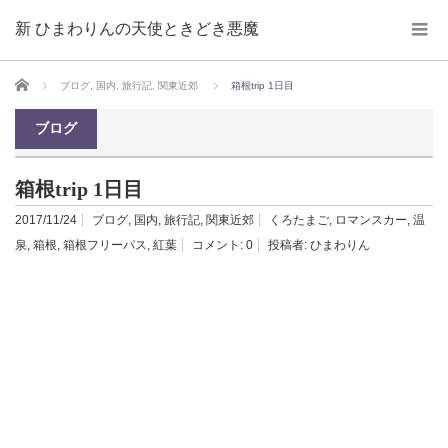
新 ひまわりんの天使ときどき悪魔
ホーム
ブログ
,
国内
,
旅行記
,
関東近郊
箱根trip 1日目
ブログ
箱根trip 1日目
2017/11/24
ブログ
,
国内
,
旅行記
,
関東近郊
くろたまご
,
ロマンスカー
,
温
泉
,
箱根
,
箱根フリーパス
,
紅葉
コメント:
0
投稿者:
ひまわりん