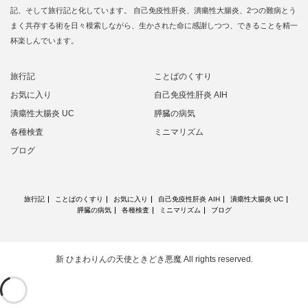
記、そして旅行記と化しています。 自己免疫性肝炎、潰瘍性大腸炎、2つの難病とう
まく共存する術を日々模索しながら、生かされた命に感謝しつつ、できることを精一
杯楽しんでいます。
旅行記
ことばのくすり
お気に入り
自己免疫性肝炎 AIH
潰瘍性大腸炎 UC
膵臓の病気
各種検査
ミニマリズム
ブログ
旅行記
ことばのくすり
お気に入り
自己免疫性肝炎 AIH
潰瘍性大腸炎 UC
膵臓の病気
各種検査
ミニマリズム
ブログ
新 ひまわりんの天使ときどき悪魔
All rights reserved.