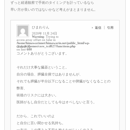
ずっと経過観察で手術のタイミングを計っているなら
早い方が良いのではないかなど考えがまとまりません。
ひまわりん
返信
引用
2020年 11月 24日
Warning
: Trying to
access array offset on false in
/home/himawarinnet/himawarin.net/public_html/wp-
content/themes/core_tcd027/functions.php
エムさん
on line
600
コメントありがとうございます。
それだけ大事な臓器ということ。
自分の場合、膵臓全摘ではありませんが、
それでも膵臓が半分以下になることや脾臓がなくなることの
弊害、
術後のリスクには大きい。
医師がもし自分だとしても今はオペしないと言う。
だから、これでいいのよ
と自分に言い聞かせる気持ち。
一方で、この痛みと不安を抱えながらいくの？？