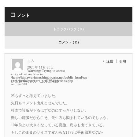
コ
メント
トラックバック ( 0 )
コメント ( 2 )
エム
返信
引用
2020年 11月 23日
Warning
: Trying to access
array offset on false in
/home/himawarinnet/himawarin.net/public_html/wp-
content/themes/core_tcd027/functions.php
ひまわりんさん こんばんは
on line
600
私もずっと考えていました。
先日もコメント出来ませんでした。
検査で診断が下るはずなのにすっきりしない。
難しい膵臓だからこそ、先生方も悩まれているのでしょう。
10年前より大きくなっている嚢胞、痛みも出てきている。
もしこのままのサイズで変わらなければ手術回避なのか