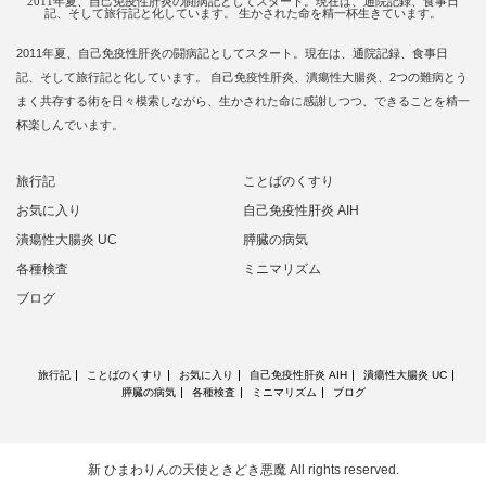
2011年夏、自己免疫性肝炎の闘病記としてスタート。現在は、通院記録、食事日
記、そして旅行記と化しています。 生かされた命を精一杯生きています。
2011年夏、自己免疫性肝炎の闘病記としてスタート。現在は、通院記録、食事日
記、そして旅行記と化しています。 自己免疫性肝炎、潰瘍性大腸炎、2つの難病とう
まく共存する術を日々模索しながら、生かされた命に感謝しつつ、できることを精一
杯楽しんでいます。
旅行記
ことばのくすり
お気に入り
自己免疫性肝炎 AIH
潰瘍性大腸炎 UC
膵臓の病気
各種検査
ミニマリズム
ブログ
旅行記
ことばのくすり
お気に入り
自己免疫性肝炎 AIH
潰瘍性大腸炎 UC
膵臓の病気
各種検査
ミニマリズム
ブログ
新 ひまわりんの天使ときどき悪魔
All rights reserved.