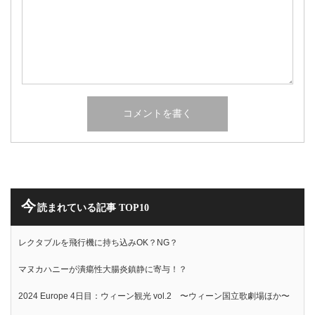
今
読まれている記事 TOP10
レクタブルを飛行機に持ち込みOK？NG？
マヌカハニーが潰瘍性大腸炎鎮静に寄与！？
2024 Europe 4日目：ウィーン観光 vol.2 〜ウィーン国立歌劇場ほか〜