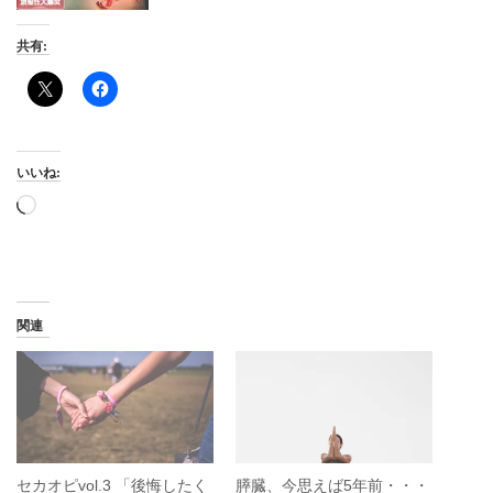
共有:
いいね:
読
み
込
み
中…
関連
セカオピvol.3 「後悔したく
膵臓、今思えば5年前・・・