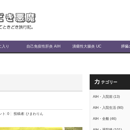
に入り
自己免疫性肝炎 AIH
潰瘍性大腸炎 UC
膵臓
カ
テゴリー
AIH・入院前
(13)
AIH・入院生活
(90)
ント:
0
投稿者:
ひまわりん
AIH・全般
(46)
AIH・退院後
(101)