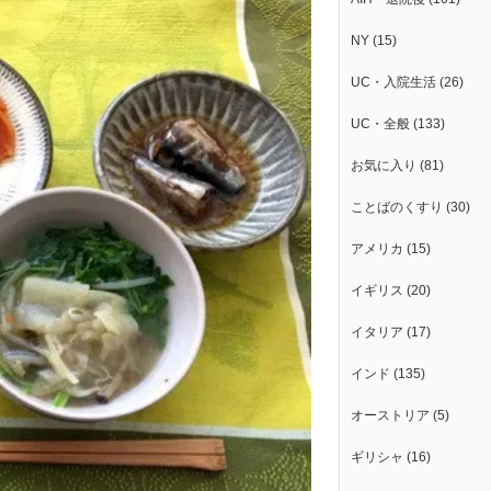
NY
(15)
UC・入院生活
(26)
UC・全般
(133)
お気に入り
(81)
ことばのくすり
(30)
アメリカ
(15)
イギリス
(20)
イタリア
(17)
インド
(135)
オーストリア
(5)
ギリシャ
(16)