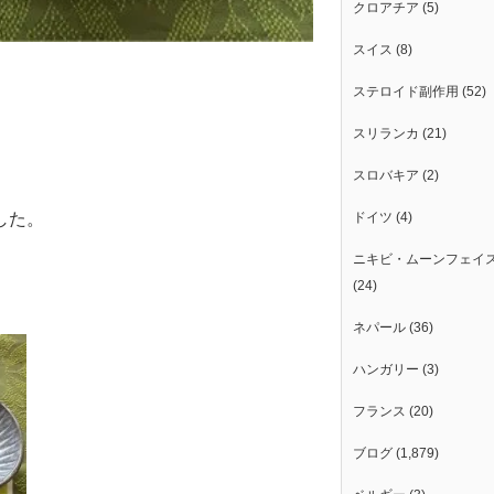
クロアチア
(5)
スイス
(8)
ステロイド副作用
(52)
スリランカ
(21)
スロバキア
(2)
ドイツ
(4)
した。
ニキビ・ムーンフェイ
(24)
ネパール
(36)
ハンガリー
(3)
フランス
(20)
ブログ
(1,879)