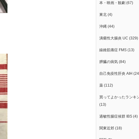
本・映画・観劇
(67)
東北
(4)
沖縄
(44)
潰瘍性大腸炎 UC
(329)
線維筋痛症 FMS
(13)
膵臓の病気
(84)
自己免疫性肝炎 AIH
(24
薬
(112)
買ってよかったランキ
(13)
過敏性腸症候群 IBS
(4)
関東近郊
(18)