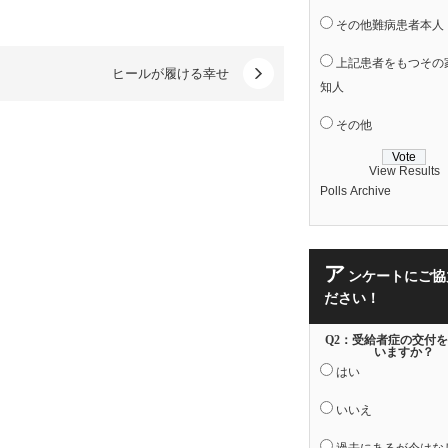
その他難病患者本人
上記患者をもつその
ヒールが履ける幸せ
知人
その他
View Results
Polls Archive
ア
ンケートにご協
ださい！
Q2：受給者症の交付
いますか？
はい
いいえ