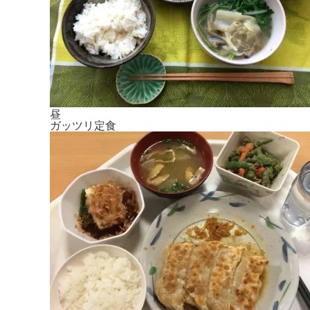
昼
ガッツリ定食