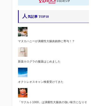
人
気記事 TOP10
マヌカハニーが潰瘍性大腸炎鎮静に寄与！？
新薬カログラの服薬はじめました
オクトレオスキャン検査受けてきた
「ヤクルト1000」は潰瘍性大腸炎の強い味方になりそ