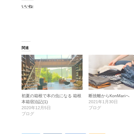
いいね:
関連
初夏の箱根で本の虫になる 箱根
断捨離からKonMariへ
本箱宿泊記(1)
2021年1月30日
2020年12月5日
ブログ
ブログ