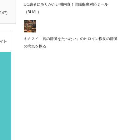
UC患者にありがたい機内食！胃腸疾患対応ミール
（BLML）
147)
キミスイ「君の膵臓をたべたい」のヒロイン桜良の膵臓
の病気を探る