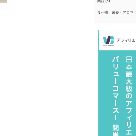
関西
(5)
食べ物・栄養・アロマ
(