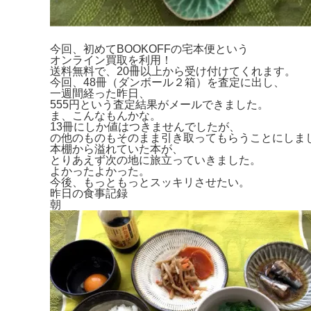
今回、初めてBOOKOFFの宅本便という
オンライン買取を利用！
送料無料で、20冊以上から受け付けてくれます。
今回、48冊（ダンボール２箱）を査定に出し、
一週間経った昨日、
555円という査定結果がメールできました。
ま、こんなもんかな。
13冊にしか値はつきませんでしたが、
の他のものもそのまま引き取ってもらうことにしま
本棚から溢れていた本が、
とりあえず次の地に旅立っていきました。
よかったよかった。
今後、もっともっとスッキリさせたい。
昨日の食事記録
朝