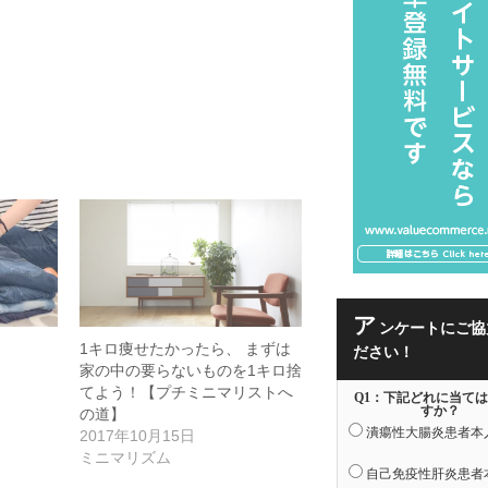
ア
ンケートにご協
1キロ痩せたかったら、 まずは
ださい！
家の中の要らないものを1キロ捨
てよう！【プチミニマリストへ
Q1：下記どれに当て
すか？
の道】
潰瘍性大腸炎患者本
2017年10月15日
ミニマリズム
自己免疫性肝炎患者