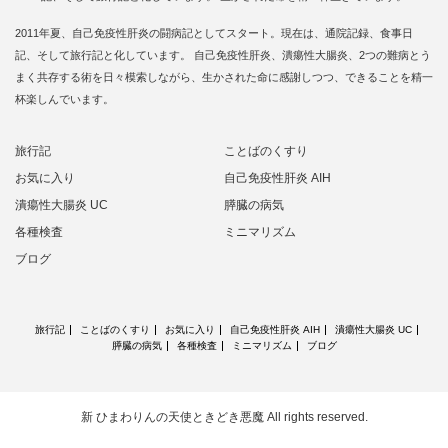
2011年夏、自己免疫性肝炎の闘病記としてスタート。現在は、通院記録、食事日
記、そして旅行記と化しています。 自己免疫性肝炎、潰瘍性大腸炎、2つの難病とう
まく共存する術を日々模索しながら、生かされた命に感謝しつつ、できることを精一
杯楽しんでいます。
旅行記
ことばのくすり
お気に入り
自己免疫性肝炎 AIH
潰瘍性大腸炎 UC
膵臓の病気
各種検査
ミニマリズム
ブログ
旅行記
ことばのくすり
お気に入り
自己免疫性肝炎 AIH
潰瘍性大腸炎 UC
膵臓の病気
各種検査
ミニマリズム
ブログ
新 ひまわりんの天使ときどき悪魔
All rights reserved.