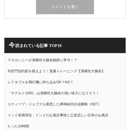
今
読まれている記事 TOP10
マヌカハニーが潰瘍性大腸炎鎮静に寄与！？
外肛門括約筋を鍛えよう！直腸トレーニング【潰瘍性大腸炎】
レクタブルを飛行機に持ち込みOK？NG？
「ヤクルト1000」は潰瘍性大腸炎の強い味方になりそう！
スティーブ・ジョブズも罹患した膵神経内分泌腫瘍（NET）
インド長期滞在：インドのお風呂事情と正直恋しい日本のお風呂
たった24時間