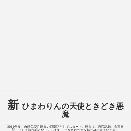
新
ひまわりんの天使ときどき悪
魔
2011年夏、自己免疫性肝炎の闘病記としてスタート。現在は、通院記録、食事日
記、そして旅行記と化しています。 生かされた命を精一杯生きています。