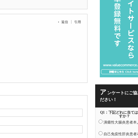
返信
引用
ア
ンケートにご協
ださい！
Q1：下記どれに当て
すか？
潰瘍性大腸炎患者本
自己免疫性肝炎患者