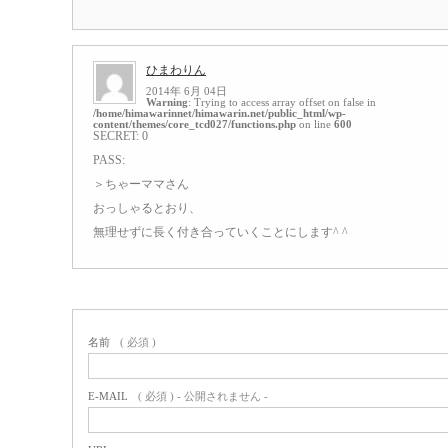
ひまわりん
2014年 6月 04日
Warning
: Trying to access array offset on false in
/home/himawarinnet/himawarin.net/public_html/wp-
content/themes/core_tcd027/functions.php
on line
600
SECRET: 0
PASS:
＞ちゃーママさん
おっしゃるとおり、
無理せずに長く付き合っていくことにします^ ^
名前
( 必須 )
E-MAIL
( 必須 ) - 公開されません -