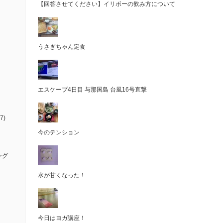
【回答させてください】イリボーの飲み方について
うさぎちゃん定食
エスケープ4日目 与那国島 台風16号直撃
7)
今のテンション
ング
水が甘くなった！
今日はヨガ講座！