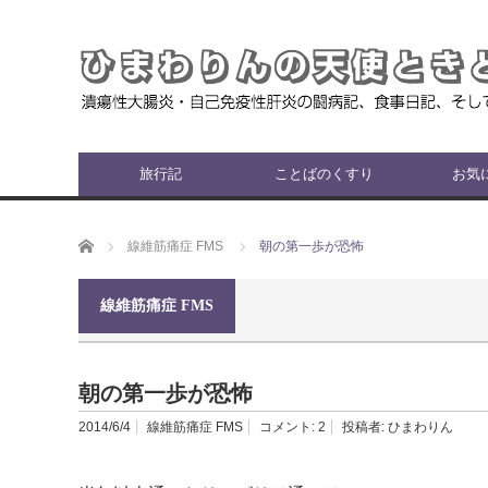
旅行記
ことばのくすり
お気
ホーム
線維筋痛症 FMS
朝の第一歩が恐怖
線維筋痛症 FMS
朝の第一歩が恐怖
2014/6/4
線維筋痛症 FMS
コメント:
2
投稿者:
ひまわりん