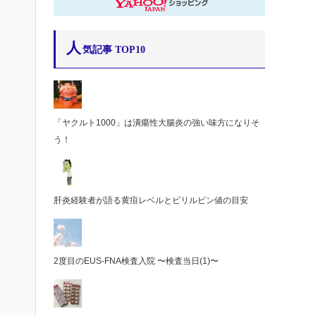
人
気記事 TOP10
「ヤクルト1000」は潰瘍性大腸炎の強い味方になりそ
う！
肝炎経験者が語る黄疸レベルとビリルビン値の目安
2度目のEUS-FNA検査入院 〜検査当日(1)〜