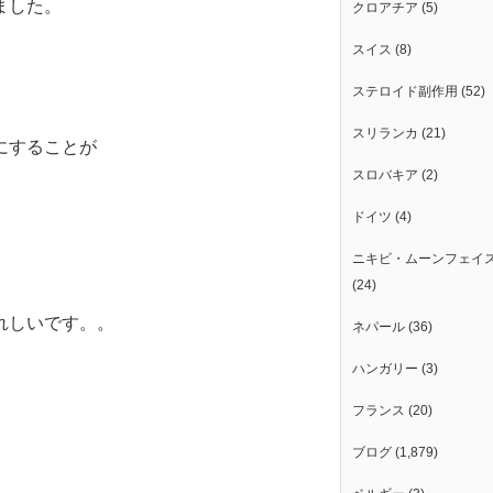
ました。
クロアチア
(5)
スイス
(8)
ステロイド副作用
(52)
スリランカ
(21)
にすることが
スロバキア
(2)
ドイツ
(4)
ニキビ・ムーンフェイ
(24)
れしいです。。
ネパール
(36)
ハンガリー
(3)
フランス
(20)
ブログ
(1,879)