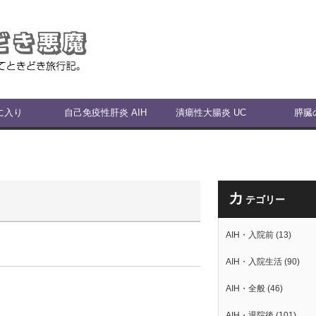
に入り
自己免疫性肝炎 AIH
潰瘍性大腸炎 UC
膵臓
カ
テゴリー
AIH・入院前
(13)
AIH・入院生活
(90)
AIH・全般
(46)
AIH・退院後
(101)