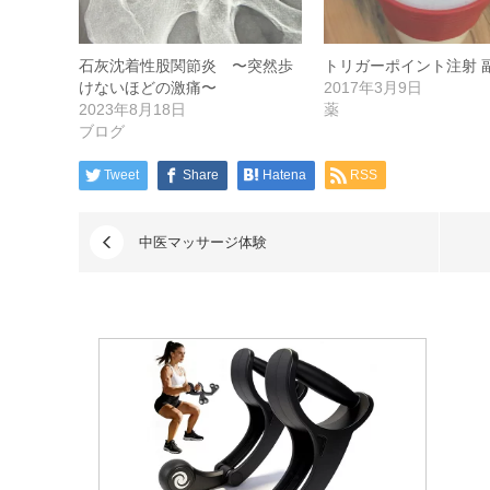
石灰沈着性股関節炎 〜突然歩
トリガーポイント注射 
けないほどの激痛〜
2017年3月9日
2023年8月18日
薬
ブログ
Tweet
Share
Hatena
RSS
中医マッサージ体験