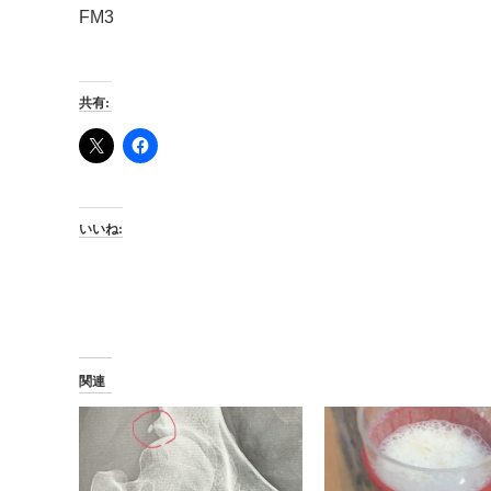
FM3
共有:
いいね:
関連