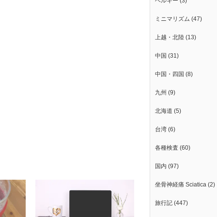
ベルギー
(3)
ミニマリズム
(47)
上越・北陸
(13)
中国
(31)
中国・四国
(8)
九州
(9)
北海道
(5)
台湾
(6)
各種検査
(60)
国内
(97)
坐骨神経痛 Sciatica
(2)
旅行記
(447)