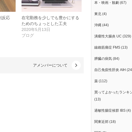
本・映画・観劇
(67)
東北
(4)
副反応
在宅勤務を少しでも豊かにする
ためのちょっとした工夫
沖縄
(44)
2020年5月13日
ブログ
潰瘍性大腸炎 UC
(329)
線維筋痛症 FMS
(13)
膵臓の病気
(84)
アメンバーについて
自己免疫性肝炎 AIH
(24
薬
(112)
買ってよかったランキ
(13)
過敏性腸症候群 IBS
(4)
関東近郊
(18)