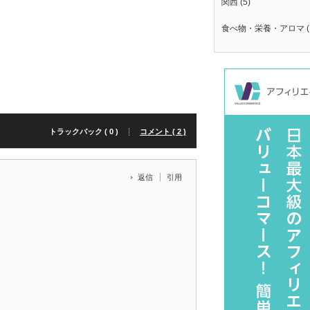
関西
(5)
食べ物・栄養・アロマ
(
トラックバック ( 0 )
コメント ( 2 )
返信
引用