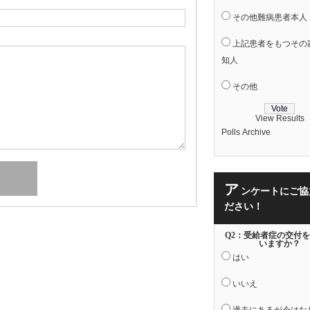
その他難病患者本人
上記患者をもつその
知人
その他
View Results
Polls Archive
ア
ンケートにご協
ださい！
Q2：受給者症の交付
いますか？
はい
いいえ