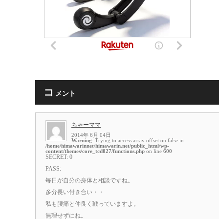
コ
メント
ちゃーママ
2014年 6月 04日
Warning
: Trying to access array offset on false in
/home/himawarinnet/himawarin.net/public_html/wp-
content/themes/core_tcd027/functions.php
on line
600
SECRET: 0
PASS:
毎日が自分の身体と相談ですね。
多分長い付き合い・・
私も腰痛と仲良く戦っていますよ。
無理せずにね。