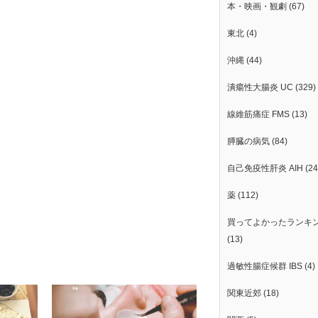
本・映画・観劇
(67)
東北
(4)
沖縄
(44)
潰瘍性大腸炎 UC
(329)
線維筋痛症 FMS
(13)
膵臓の病気
(84)
自己免疫性肝炎 AIH
(24
薬
(112)
買ってよかったランキ
(13)
過敏性腸症候群 IBS
(4)
関東近郊
(18)