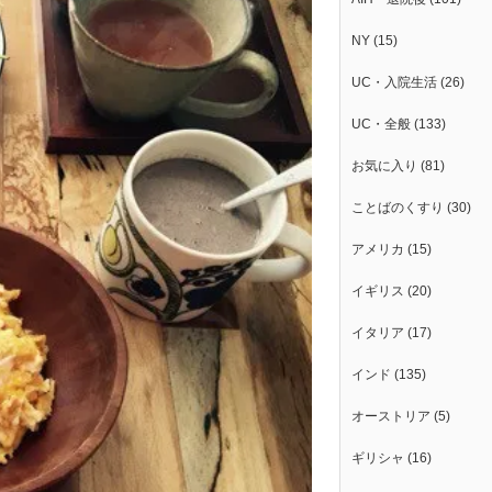
NY
(15)
UC・入院生活
(26)
UC・全般
(133)
お気に入り
(81)
ことばのくすり
(30)
アメリカ
(15)
イギリス
(20)
イタリア
(17)
インド
(135)
オーストリア
(5)
ギリシャ
(16)