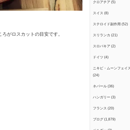
クロアチア
(5)
スイス
(8)
ステロイド副作用
(52)
ころがロスカットの目安です。
スリランカ
(21)
スロバキア
(2)
ドイツ
(4)
ニキビ・ムーンフェイ
(24)
ネパール
(36)
ハンガリー
(3)
フランス
(20)
ブログ
(1,879)