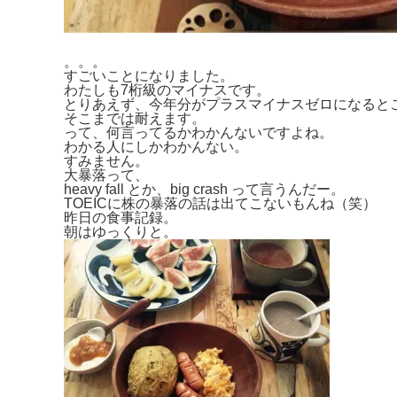
。。。
すごいことになりました。
わたしも7桁級のマイナスです。
とりあえず、今年分がプラスマイナスゼロになると
そこまでは耐えます。
って、何言ってるかわかんないですよね。
わかる人にしかわかんない。
すみません。
大暴落って、
heavy fall とか、big crash って言うんだー。
TOEICに株の暴落の話は出てこないもんね（笑）
昨日の食事記録。
朝はゆっくりと。