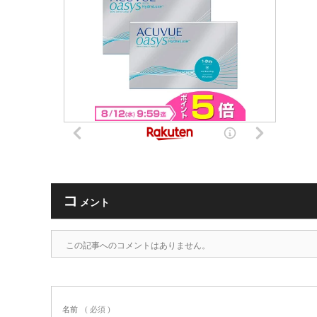
コ
メント
この記事へのコメントはありません。
名前
( 必須 )