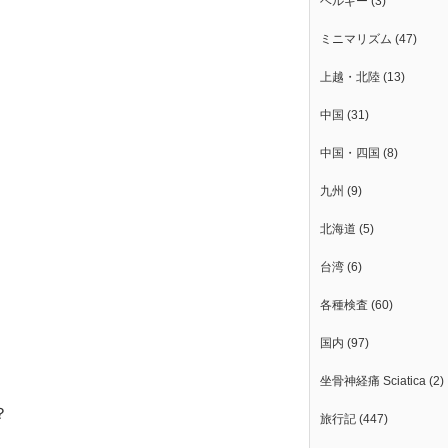
ベルギー
(3)
ミニマリズム
(47)
上越・北陸
(13)
中国
(31)
中国・四国
(8)
九州
(9)
北海道
(5)
台湾
(6)
各種検査
(60)
国内
(97)
坐骨神経痛 Sciatica
(2)
？
旅行記
(447)