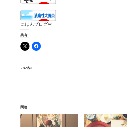
にほんブログ村
共有:
いいね:
関連