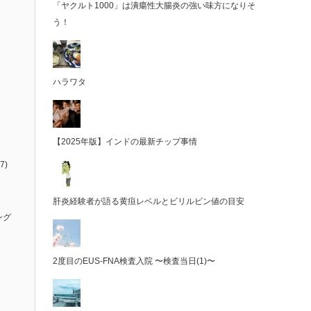
「ヤクルト1000」は潰瘍性大腸炎の強い味方になりそ
う！
ハラワタ
【2025年版】インドの最新チップ事情
7)
肝炎経験者が語る黄疸レベルとビリルビン値の目安
ング
2度目のEUS-FNA検査入院 〜検査当日(1)〜