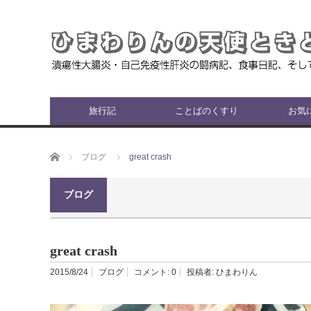
旅行記
ことばのくすり
お気
ホーム
ブログ
great crash
ブログ
great crash
2015/8/24
ブログ
コメント:
0
投稿者:
ひまわりん