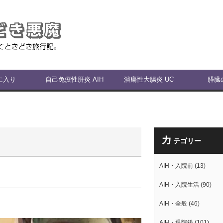
に入り
自己免疫性肝炎 AIH
潰瘍性大腸炎 UC
膵臓
カ
テゴリー
AIH・入院前
(13)
AIH・入院生活
(90)
AIH・全般
(46)
AIH・退院後
(101)