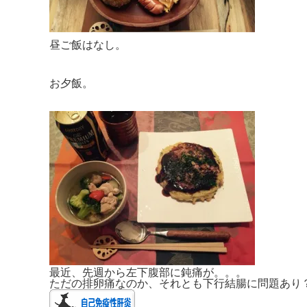
昼ご飯はなし。
お夕飯。
最近、先週から左下腹部に鈍痛が。。。
ただの排卵痛なのか、それとも下行結腸に問題あり