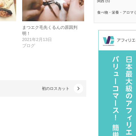
関西
(5)
食べ物・栄養・アロマ
(
まつエク毛先くるんの原因判
明！
2021年2月13日
ブログ
初のロスカット