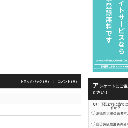
トラックバック ( 0 )
コメント ( 0 )
ア
ンケートにご協
ださい！
Q1：下記どれに当て
すか？
潰瘍性大腸炎患者本
自己免疫性肝炎患者