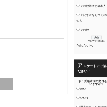
その他難病患者本人
上記患者をもつその
知人
その他
View Results
Polls Archive
ア
ンケートにご協
ださい！
Q2：受給者症の交付
いますか？
はい
いいえ